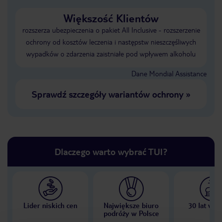
Większość Klientów
rozszerza ubezpieczenia o pakiet All Inclusive - rozszerzenie
ochrony od kosztów leczenia i następstw nieszczęśliwych
wypadków o zdarzenia zaistniałe pod wpływem alkoholu
Dane Mondial Assistance
Sprawdź szczegóły wariantów ochrony
»
Dlaczego warto wybrać TUI?
Lider niskich cen
Największe biuro
30 lat w P
podróży w Polsce