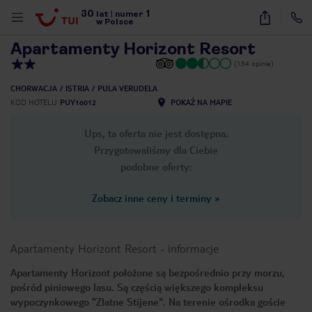
30
1
1
/
14
lat
|
numer
w Polsce
Apartamenty Horizont Resort
(154 opinie)
CHORWACJA
ISTRIA
PULA VERUDELA
KOD HOTELU
PUY16012
POKAŻ NA MAPIE
Ups, ta oferta nie jest dostępna.
Przygotowaliśmy dla Ciebie
podobne oferty:
Zobacz inne ceny i terminy
»
Apartamenty Horizont Resort
-
informacje
Apartamenty Horizont położone są bezpośrednio przy morzu,
pośród piniowego lasu. Są częścią większego kompleksu
nute
wypoczynkowego "Zlatne Stijene". Na terenie ośrodka goście