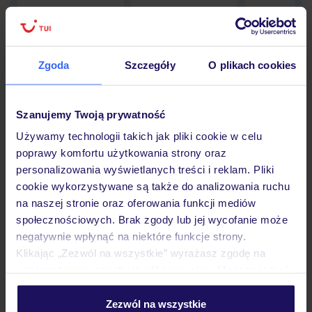
Zgoda
Szczegóły
O plikach cookies
Hotel
Szanujemy Twoją prywatność
Opinie
Używamy technologii takich jak pliki cookie w celu
poprawy komfortu użytkowania strony oraz
personalizowania wyświetlanych treści i reklam. Pliki
Pokoje
cookie wykorzystywane są także do analizowania ruchu
na naszej stronie oraz oferowania funkcji mediów
społecznościowych. Brak zgody lub jej wycofanie może
Wyżywienie
negatywnie wpłynąć na niektóre funkcje strony.
Klikając „Zezwól na wszystkie” wyrażasz zgodę na
umieszczenie wszystkich plików cookie. Możesz jednak
Atrakcje
personalizować swój wybór wchodząc w zakładkę
„Szczegóły”
Zezwól na wszystkie