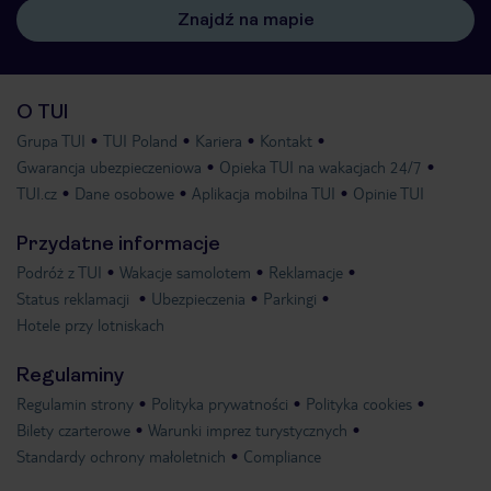
Znajdź na mapie
O TUI
Grupa TUI
TUI Poland
Kariera
Kontakt
Gwarancja ubezpieczeniowa
Opieka TUI na wakacjach 24/7
TUI.cz
Dane osobowe
Aplikacja mobilna TUI
Opinie TUI
Przydatne informacje
Podróż z TUI
Wakacje samolotem
Reklamacje
Status reklamacji
Ubezpieczenia
Parkingi
Hotele przy lotniskach
Regulaminy
Regulamin strony
Polityka prywatności
Polityka cookies
Bilety czarterowe
Warunki imprez turystycznych
Standardy ochrony małoletnich
Compliance