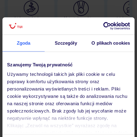
Lider niskich cen
Największe biuro
30 lat w P
podróży w Polsce
Zgoda
Szczegóły
O plikach cookies
Hotel
Szanujemy Twoją prywatność
Używamy technologii takich jak pliki cookie w celu
poprawy komfortu użytkowania strony oraz
Opinie
personalizowania wyświetlanych treści i reklam. Pliki
cookie wykorzystywane są także do analizowania ruchu
na naszej stronie oraz oferowania funkcji mediów
Pokoje
społecznościowych. Brak zgody lub jej wycofanie może
negatywnie wpłynąć na niektóre funkcje strony.
Klikając „Zezwól na wszystkie” wyrażasz zgodę na
Wyżywienie
umieszczenie wszystkich plików cookie. Możesz jednak