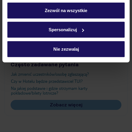
personalizować swój wybór wchodząc w zakładkę
„Szczegóły”
Zezwól na wszystkie
Atrakcje
Szczegółowe informacje o plikach cookie znajdziesz
w
polityce plików cookies
oraz
polityce prywatności
.
Spersonalizuj
Ważne informacje
Nie zezwalaj
Często zadawane pytania
Jak zmienić uczestników/osobę zgłaszającą?
Czy w Hotelu będzie przedstawiciel TUI?
Na jakiej podstawie i gdzie otrzymam karty
pokładowe/bilety lotnicze?
Zobacz więcej