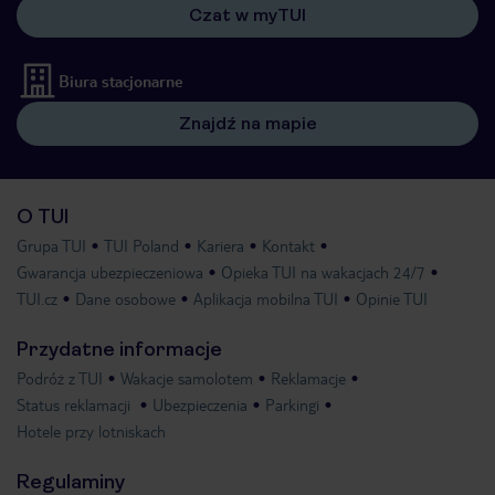
Czat w myTUI
Biura stacjonarne
Znajdź na mapie
O TUI
Grupa TUI
TUI Poland
Kariera
Kontakt
Gwarancja ubezpieczeniowa
Opieka TUI na wakacjach 24/7
TUI.cz
Dane osobowe
Aplikacja mobilna TUI
Opinie TUI
Przydatne informacje
Podróż z TUI
Wakacje samolotem
Reklamacje
Status reklamacji
Ubezpieczenia
Parkingi
Hotele przy lotniskach
Regulaminy