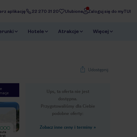
erz aplikację
22 270 31 20
Ulubione
Zaloguj się do myTUI
erunki
Hotele
Atrakcje
Więcej
Udostępnij
e
Ups, ta oferta nie jest
macje
1
/
45
dostępna.
Next slide
Przygotowaliśmy dla Ciebie
podobne oferty:
Zobacz inne ceny i terminy
»
Wyjątkowy
Wyjątkowy
psuta
Świetne usytuowanie hotelu.
Spędziliśmy w tym hotelu 8 dni.
Większość pokoi z widokiem na
Właściwie nie ma się do czego