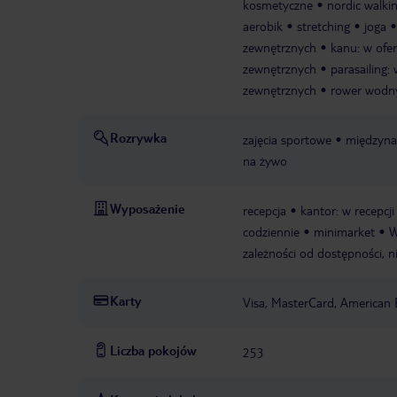
kosmetyczne
nordic walki
aerobik
stretching
joga
zewnętrznych
kanu: w ofe
zewnętrznych
parasailing:
zewnętrznych
rower wodny
Rozrywka
zajęcia sportowe
międzyna
na żywo
Wyposażenie
recepcja
kantor: w recepcji
codziennie
minimarket
W
zależności od dostępności, n
Karty
Visa, MasterCard, American 
Liczba pokojów
253