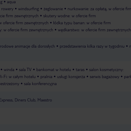
ng
aqua
rowery
windsurfing
żeglowanie
nurkowanie: za opłatą, w ofercie fir
rcie firm zewnętrznych
skutery wodne: w ofercie firm
 w ofercie firm zewnętrznych
łódka typu banan: w ofercie firm
: w ofercie firm zewnętrznych
wędkarstwo: w ofercie firm zewnętrznych
rodowe animacje dla dorosłych
przedstawienia kilka razy w tygodniu
winda
sala TV
bankomat w hotelu
taras
salon kosmetyczny:
i-Fi: w całym hotelu
pralnia
usługi konsjerża
serwis bagażowy
par
iestrzeżony
sala konferencyjna
Express, Diners Club, Maestro