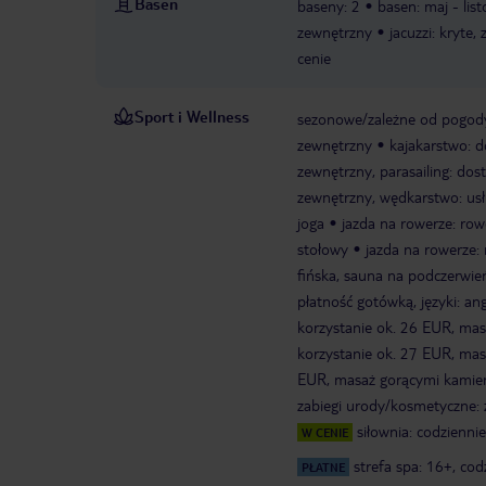
Basen
baseny: 2
basen: maj - li
zewnętrzny
jacuzzi: kryte,
cenie
Sport i Wellness
sezonowe/zależne od pogod
zewnętrzny
kajakarstwo: 
zewnętrzny, parasailing: do
zewnętrzny, wędkarstwo: us
joga
jazda na rowerze: row
stołowy
jazda na rowerze:
fińska, sauna na podczerwień
płatność gotówką, języki: an
korzystanie ok. 26 EUR, mas
korzystanie ok. 27 EUR, masa
EUR, masaż gorącymi kamien
zabiegi urody/kosmetyczne: z
siłownia: codziennie
W CENIE
strefa spa: 16+, co
PŁATNE