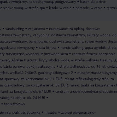
stopad, zewnętrzny, ze słodką wodą, podgrzewany
basen dla dzieci:
 ze słodką wodą, w strefie spa
leżaki: w cenie
parasole: w cenie
ręcznik
y
windsurfing
żeglarstwo
nurkowanie: za opłatą, dostawca
dostawca zewnętrzny, canyoning: dostawca zewnętrzny, skutery wodne: d
stawca zewnętrzny, bananowiec: dostawca zewnętrzny, rower wodny: dost
ługodawca zewnętrzny
sala fitness
nordic walking, aqua aerobik, stretc
ery turystyczne, wycieczki z przewodnikiem
centrum fitness: codziennie
 rowery górskie
jacuzzi: Kryty, słodka woda, w strefie wellness
sauny: 3
, łaźnia parowa, pokój relaksacyjny
strefa wellness/spa: od 16 lat, codzi
gielski, wielkość: 240m2, gabinety zabiegowe: 2
masaże: masaż klasyczny:
aż sportowy: za korzystanie ok. 51 EUR, masaż refleksologiczny stóp: za
ż czekoladowy: za korzystanie ok. 52 EUR, masaż tajski: za korzystanie o
iami: za korzystanie ok. 67 EUR
centrum urody/kosmetyczne: codzienni
abieg na cellulit: ok. 24 EUR
tenis stołowy
dziennie, płatność gotówką
masaże:
zabiegi pielęgnacyjno-