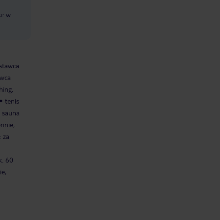
i: w
ostawca
awca
hing,
tenis
, sauna
ennie,
 za
k. 60
e,