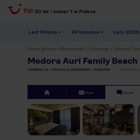
30
lat
|
numer
1
w Polsce
Last Minute
All Inclusive
Lato 2026
Strona główna
Wypoczynek
Chorwacja
Dalmacja Śro
Medora Auri Family Beach
CHORWACJA
DALMACJA ŚRODKOWA
PODGORA
KOD HOTEL
Hotel
Opinie
top
Previous slide