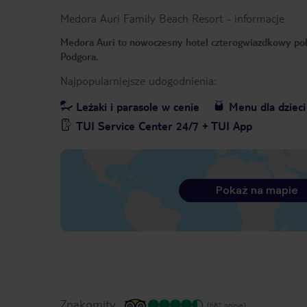
Medora Auri Family Beach Resort
-
informacje
Medora Auri to nowoczesny hotel czterogwiazdkowy poł
Podgora.
Najpopularniejsze udogodnienia:
Leżaki i parasole w cenie
Menu dla dzieci
TUI Service Center 24/7 + TUI App
Pokaż na mapie
Znakomity
(682 opinie)