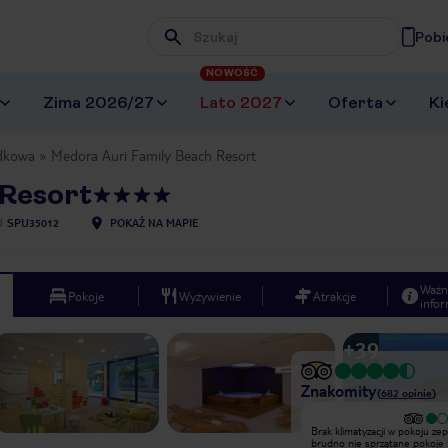
Pobi
Wpisz frazę, której szukasz
NOWOŚĆ
Zima 2026/27
Lato 2027
Oferta
Ki
dkowa
Medora Auri Family Beach Resort
 Resort
U
SPU35012
POKAŻ NA MAPIE
Ważn
Pokoje
Wyżywienie
Atrakcje
infor
+
39
Znakomity
(
682
opinie
)
Bardzo dobry
Brak klimatyzacji w pokoju ze
Mieliśmy pokój superior z
brudno nie sprzątane pokoje brak
centralnym widokiem na morze