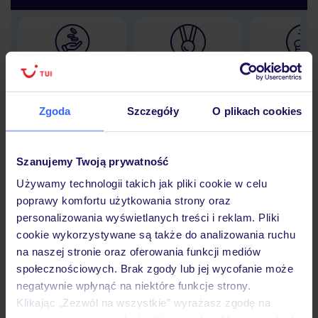
Lider niskich cen
Największe biuro
30 lat w P
podróży w Polsce
Zgoda
Szczegóły
O plikach cookies
Szanujemy Twoją prywatność
Hotel
Używamy technologii takich jak pliki cookie w celu
poprawy komfortu użytkowania strony oraz
personalizowania wyświetlanych treści i reklam. Pliki
Opinie
cookie wykorzystywane są także do analizowania ruchu
na naszej stronie oraz oferowania funkcji mediów
społecznościowych. Brak zgody lub jej wycofanie może
Pokoje
negatywnie wpłynąć na niektóre funkcje strony.
Klikając „Zezwól na wszystkie” wyrażasz zgodę na