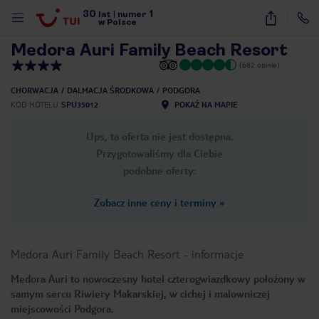
30
1
1
/
45
lat
|
numer
w Polsce
Medora Auri Family Beach Resort
(682 opinie)
CHORWACJA
DALMACJA ŚRODKOWA
PODGORA
KOD HOTELU
SPU35012
POKAŻ NA MAPIE
Ups, ta oferta nie jest dostępna.
Przygotowaliśmy dla Ciebie
podobne oferty:
Zobacz inne ceny i terminy
»
Medora Auri Family Beach Resort
-
informacje
Medora Auri to nowoczesny hotel czterogwiazdkowy położony w
samym sercu Riwiery Makarskiej, w cichej i malowniczej
nute
miejscowości Podgora.