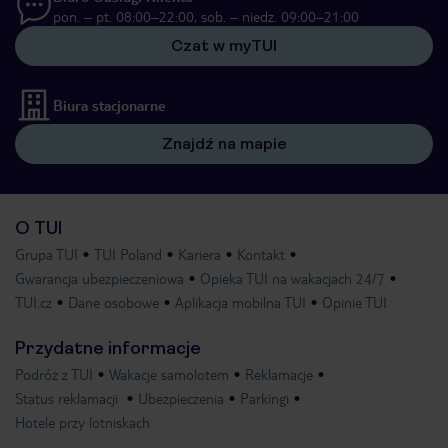
pon. – pt. 08:00–22:00, sob. – niedz. 09:00–21:00
Czat w myTUI
Biura stacjonarne
Znajdź na mapie
O TUI
Grupa TUI
TUI Poland
Kariera
Kontakt
Gwarancja ubezpieczeniowa
Opieka TUI na wakacjach 24/7
TUI.cz
Dane osobowe
Aplikacja mobilna TUI
Opinie TUI
Przydatne informacje
Podróż z TUI
Wakacje samolotem
Reklamacje
Status reklamacji
Ubezpieczenia
Parkingi
Hotele przy lotniskach