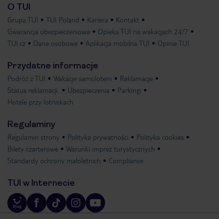
O TUI
Grupa TUI
TUI Poland
Kariera
Kontakt
Gwarancja ubezpieczeniowa
Opieka TUI na wakacjach 24/7
TUI.cz
Dane osobowe
Aplikacja mobilna TUI
Opinie TUI
Przydatne informacje
Podróż z TUI
Wakacje samolotem
Reklamacje
Status reklamacji
Ubezpieczenia
Parkingi
Hotele przy lotniskach
Regulaminy
Regulamin strony
Polityka prywatności
Polityka cookies
Bilety czarterowe
Warunki imprez turystycznych
Standardy ochrony małoletnich
Compliance
TUI w Internecie