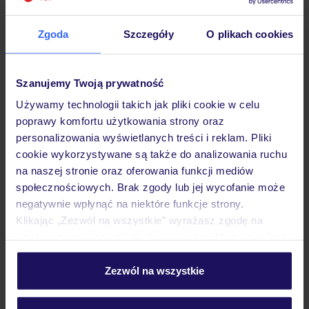
Zgoda
Szczegóły
O plikach cookies
Hotel
Szanujemy Twoją prywatność
Używamy technologii takich jak pliki cookie w celu
Pokoje
poprawy komfortu użytkowania strony oraz
personalizowania wyświetlanych treści i reklam. Pliki
cookie wykorzystywane są także do analizowania ruchu
Wyżywienie
na naszej stronie oraz oferowania funkcji mediów
społecznościowych. Brak zgody lub jej wycofanie może
negatywnie wpłynąć na niektóre funkcje strony.
Atrakcje
Klikając „Zezwól na wszystkie” wyrażasz zgodę na
umieszczenie wszystkich plików cookie. Możesz jednak
personalizować swój wybór wchodząc w zakładkę
„Szczegóły”
Zezwól na wszystkie
Ważne informacje
Szczegółowe informacje o plikach cookie znajdziesz
w
polityce plików cookies
oraz
polityce prywatności
.