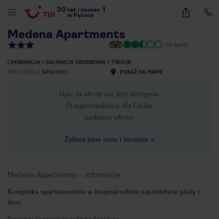
30
1
1
/
48
lat
|
numer
w Polsce
Medena Apartments
(35 opinii)
CHORWACJA
DALMACJA ŚRODKOWA
TROGIR
KOD HOTELU
SPU23511
POKAŻ NA MAPIE
Ups, ta oferta nie jest dostępna.
Przygotowaliśmy dla Ciebie
podobne oferty:
Zobacz inne ceny i terminy
»
Medena Apartments
-
informacje
Kompleks apartamentów w bezpośrednim sąsiedztwie plaży i
lasu.
nute
Najpopularniejsze udogodnienia: