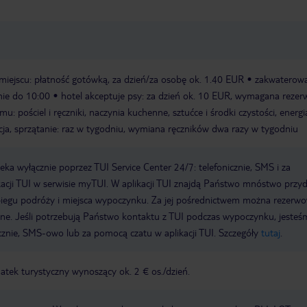
 miejscu: płatność gotówką, za dzień/za osobę ok. 1.40 EUR
zakwaterow
ie do 10:00
hotel akceptuje psy: za dzień ok. 10 EUR, wymagana rezerw
mu: pościel i ręczniki, naczynia kuchenne, sztućce i środki czystości, energi
cja, sprzątanie: raz w tygodniu, wymiana ręczników dwa razy w tygodniu
a wyłącznie poprzez TUI Service Center 24/7: telefonicznie, SMS i za
acji TUI w serwisie myTUI. W aplikacji TUI znajdą Państwo mnóstwo przy
biegu podróży i miejsca wypoczynku. Za jej pośrednictwem można rezerw
wne. Jeśli potrzebują Państwo kontaktu z TUI podczas wypoczynku, jeste
icznie, SMS-owo lub za pomocą czatu w aplikacji TUI. Szczegóły
tutaj
.
tek turystyczny wynoszący ok. 2 € os./dzień.