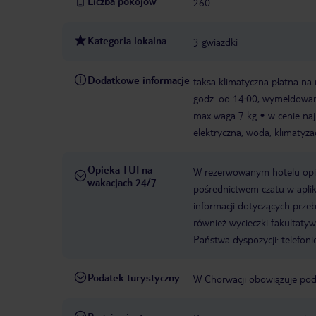
Liczba pokojów
260
Kategoria lokalna
3 gwiazdki
Dodatkowe informacje
taksa klimatyczna płatna na
godz. od 14:00, wymeldowan
max waga 7 kg
w cenie naj
elektryczna, woda, klimatyza
Opieka TUI na
W rezerwowanym hotelu opiek
wakacjach 24/7
pośrednictwem czatu w aplik
informacji dotyczących prze
również wycieczki fakultaty
Państwa dyspozycji: telefon
Podatek turystyczny
W Chorwacji obowiązuje poda