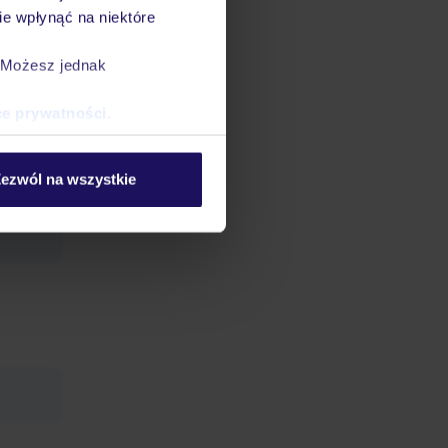
e wpłynąć na niektóre
lac
. Możesz jednak
tenis
ce prywatności
.
 typu
ezwól na wszystkie
tery
fercie