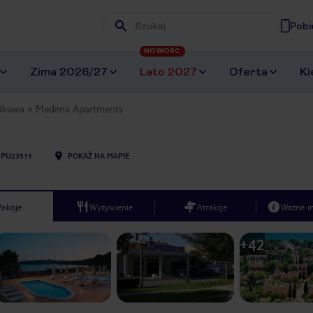
Pobi
Wpisz frazę, której szukasz
NOWOŚĆ
Zima 2026/27
Lato 2027
Oferta
Ki
dkowa
Medena Apartments
SPU23511
POKAŻ NA MAPIE
Pokoje
Wyżywienie
Atrakcje
Ważne i
+
42