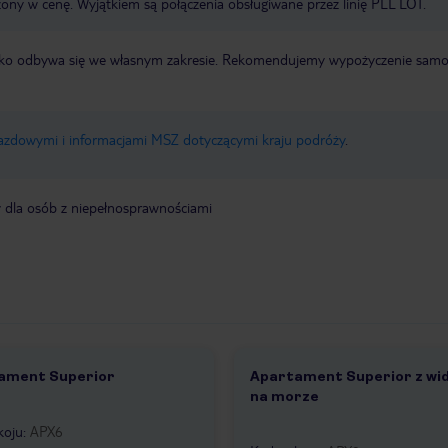
zony w cenę. Wyjątkiem są połączenia obsługiwane przez linię PLL LOT.
otnisko odbywa się we własnym zakresie. Rekomendujemy wypożyczenie sa
jazdowymi i informacjami MSZ dotyczącymi kraju podróży
.
y dla osób z niepełnosprawnościami
ament Superior
Apartament Superior z wi
17
na morze
1 /
5
koju
:
APX6