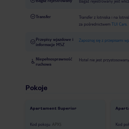
Bagaż rejestrowany
Bagaż rejestrowany jest wlic
Transfer
Transfer z lotniska i na l
za pośrednictwem
TUI Cars.
Przepisy wjazdowe i
Zapoznaj się z przepisami w
informacje MSZ
Niepełnosprawność
Hotel nie jest przystosowan
ruchowa
Pokoje
Apartament Superior
Apart
1 /
7
1 /
Kod pokoju
:
APX5
Kod po