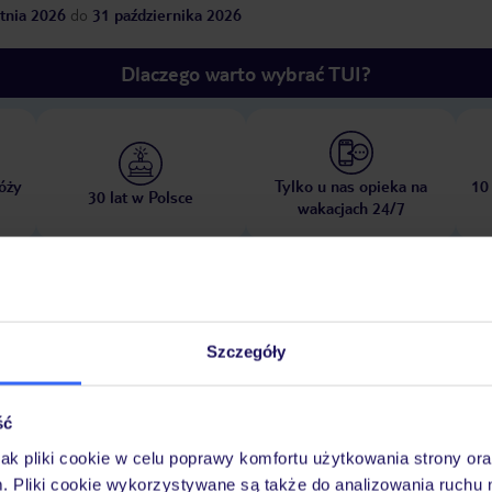
tnia 2026
do
31 października 2026
Dlaczego warto wybrać TUI?
óży
Tylko u nas opieka na
10
30 lat w Polsce
wakacjach 24/7
Pokoje
Wyżywienie
Atrakcje
Ważne i
Szczegóły
ść
jak pliki cookie w celu poprawy komfortu użytkowania strony or
leżności od położenia apartamentu)
żwirowa
m. Pliki cookie wykorzystywane są także do analizowania ruchu 