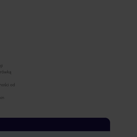
ji
arówką
ności od
min