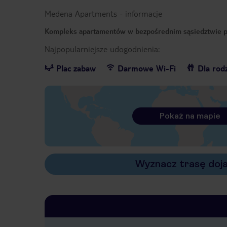
Medena Apartments
-
informacje
Kompleks apartamentów w bezpośrednim sąsiedztwie pla
Najpopularniejsze udogodnienia:
Plac zabaw
Darmowe Wi-Fi
Dla rod
Pokaż na mapie
Wyznacz trasę doj