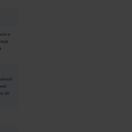
anie w
acja,
a
datnych
ować
śmy do