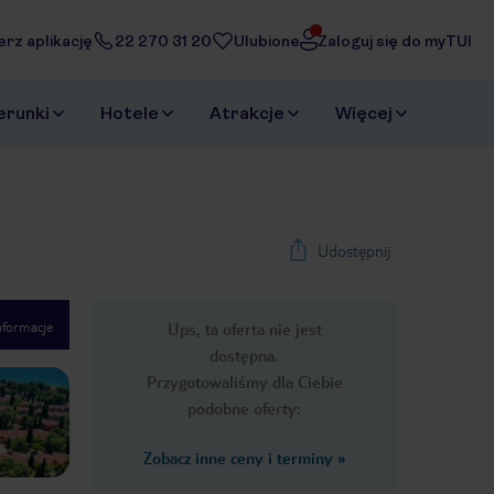
erz aplikację
22 270 31 20
Ulubione
Zaloguj się do myTUI
erunki
Hotele
Atrakcje
Więcej
Udostępnij
nformacje
Ups, ta oferta nie jest
1
/
48
dostępna.
Next slide
Przygotowaliśmy dla Ciebie
podobne oferty:
Zobacz inne ceny i terminy
»