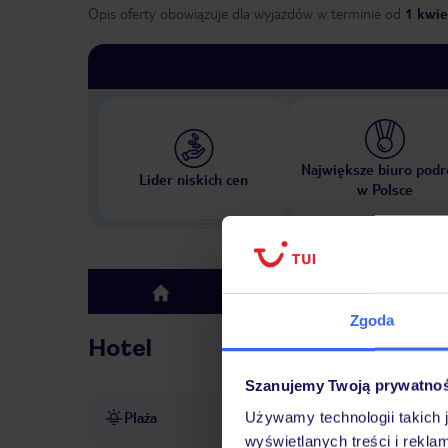
Opis oferty obowiązuje dla wyjazdów w terminie
od
1 kwie
Największe biuro podr
Lider niskich cen
w Polsce
Hotel
top
Zgoda
Hotel
Szanujemy Twoją prywatno
Plaża
Używamy technologii takich 
ok. 20-200 m od plaży (w za
wyświetlanych treści i rekla