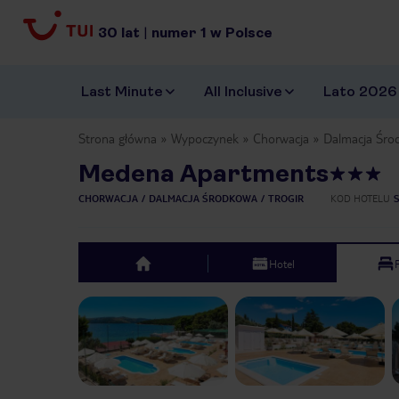
30
lat
|
numer
1
w Polsce
Last Minute
All Inclusive
Lato 2026
Strona główna
Wypoczynek
Chorwacja
Dalmacja Śro
Medena Apartments
CHORWACJA
DALMACJA ŚRODKOWA
TROGIR
KOD HOTELU
Hotel
top
Previous slide