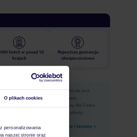
 000 hoteli w ponad 50
Najwyższa gwarancja
krajach
ubezpieczeniowa
nformacje
Ups, ta oferta nie jest
dostępna.
O plikach cookies
Przygotowaliśmy dla Ciebie
podobne oferty:
Zobacz inne ceny i terminy
»
az personalizowania
na naszej stronie oraz