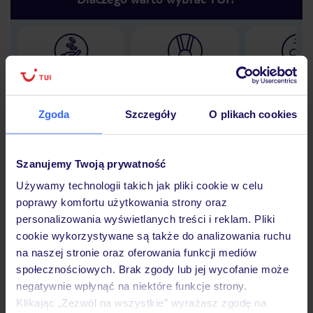
Lider niskich cen
Największe biuro
30 lat w P
podróży w Polsce
Zgoda
Szczegóły
O plikach cookies
Szanujemy Twoją prywatność
Hotel
Używamy technologii takich jak pliki cookie w celu
poprawy komfortu użytkowania strony oraz
personalizowania wyświetlanych treści i reklam. Pliki
Opinie
cookie wykorzystywane są także do analizowania ruchu
na naszej stronie oraz oferowania funkcji mediów
społecznościowych. Brak zgody lub jej wycofanie może
Pokoje
negatywnie wpłynąć na niektóre funkcje strony.
Klikając „Zezwól na wszystkie” wyrażasz zgodę na