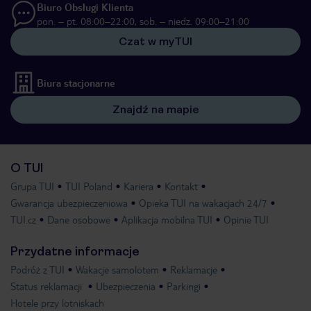
Biuro Obsługi Klienta
pon. – pt. 08:00–22:00, sob. – niedz. 09:00–21:00
Czat w myTUI
Biura stacjonarne
Znajdź na mapie
O TUI
Grupa TUI
TUI Poland
Kariera
Kontakt
Gwarancja ubezpieczeniowa
Opieka TUI na wakacjach 24/7
TUI.cz
Dane osobowe
Aplikacja mobilna TUI
Opinie TUI
Przydatne informacje
Podróż z TUI
Wakacje samolotem
Reklamacje
Status reklamacji
Ubezpieczenia
Parkingi
Hotele przy lotniskach