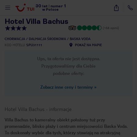
30
1
1
/
17
lat
|
numer
w Polsce
Hotel Villa Bachus
(168 opinii)
CHORWACJA
DALMACJA ŚRODKOWA
BASKA VODA
KOD HOTELU
SPU31111
POKAŻ NA MAPIE
Ups, ta oferta nie jest dostępna.
Przygotowaliśmy dla Ciebie
podobne oferty:
Zobacz inne ceny i terminy
»
Hotel Villa Bachus
-
informacje
Villa Bachus to kameralny obiekt położony tuż przy
promenadzie, blisko plaży i centrum miejscowości Baska Voda.
nute
To doskonały wybór dla tych, którzy stawiają na atrakcyjną