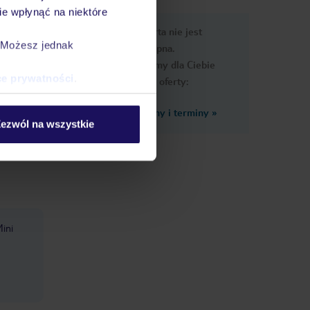
e wpłynąć na niektóre
e
Ups, ta oferta nie jest
macje
. Możesz jednak
dostępna.
Przygotowaliśmy dla Ciebie
ce prywatności
.
podobne oferty:
Zobacz inne ceny i terminy
»
e jest
ezwól na wszystkie
ini