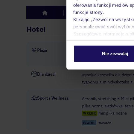
oferowania funkcji mediów s
funkcje strony.
Hotel
Opinie
top
Klikając „Zezwól na wszystk
personalizować swój wybór 
Hotel
Szczegółowe informacje o pl
Plaża
bezpośrednio przy plaży R
Nie zezwalaj
gwarantowana, zależna od d
Dla dzieci
wysokie krzesełka dla dzieci
tygodniu
minidyskoteka
Sport i Wellness
Aerobik, stretching
Mini pi
piłka nożna, siatkówka, teni
minipiłka nożna
W CENIE
masaże
PŁATNE