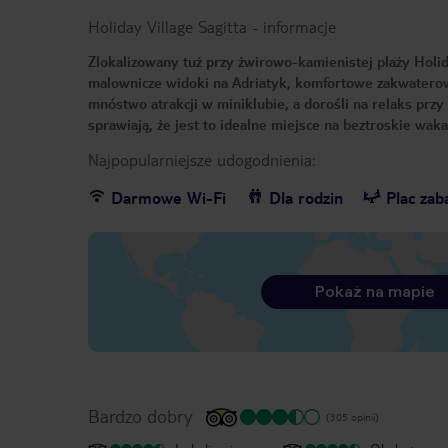
Holiday Village Sagitta
-
informacje
Zlokalizowany tuż przy żwirowo-kamienistej plaży Holid
malownicze widoki na Adriatyk, komfortowe zakwaterowa
mnóstwo atrakcji w miniklubie, a dorośli na relaks przy
sprawiają, że jest to idealne miejsce na beztroskie wakac
Najpopularniejsze udogodnienia:
Darmowe Wi-Fi
Dla rodzin
Plac za
Pokaż na mapie
Bardzo dobry
(305 opinii)