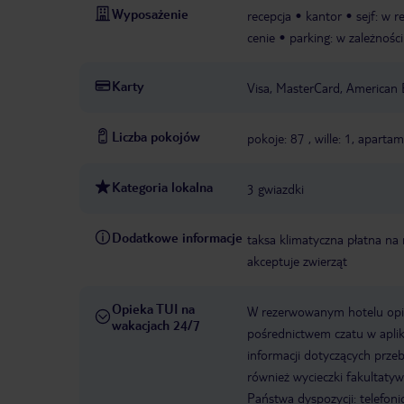
Wyposażenie
recepcja
kantor
sejf: w r
cenie
parking: w zależnośc
Karty
Visa, MasterCard, American 
Liczba pokojów
pokoje: 87 , wille: 1, apart
Kategoria lokalna
3 gwiazdki
Dodatkowe informacje
taksa klimatyczna płatna na 
akceptuje zwierząt
Opieka TUI na
W rezerwowanym hotelu opiek
wakacjach 24/7
pośrednictwem czatu w aplik
informacji dotyczących prze
również wycieczki fakultaty
Państwa dyspozycji: telefon