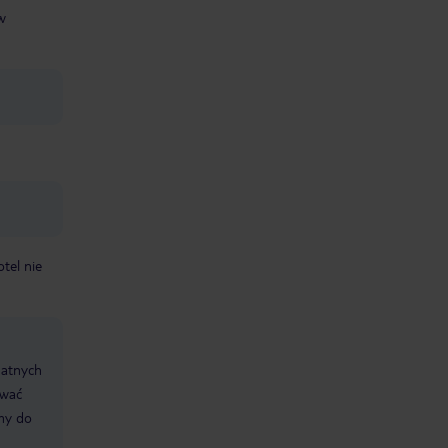
w
otel nie
datnych
ować
śmy do