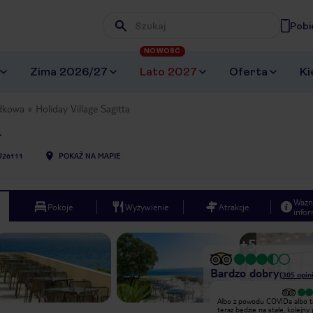
Pobi
Wpisz frazę, której szukasz
NOWOŚĆ
Zima 2026/27
Lato 2027
Oferta
Ki
dkowa
Holiday Village Sagitta
U26111
POKAŻ NA MAPIE
Ważn
Pokoje
Wyżywienie
Atrakcje
infor
+
5
Bardzo dobry
(
305
opini
Zostaliśmy zakwaterowani w
Albo z powodu COVIDa albo t
bungalowie, niestety nie spełnia on
teraz będzie na stałe, kolejny