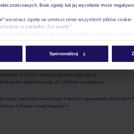
połecznościowych. Brak zgody lub jej wycofanie może negatywni
Ważn
Pokoje
Wyżywienie
Atrakcje
infor
ie” wyrażasz zgodę na umieszczenie wszystkich plików cookie
wchodząc w zakładkę „Szczegóły”
ikach cookie znajdziesz w
polityce plików cookies
oraz
polity
uskamen
prywatna
żwirowo-kamienista
leżaki za opłatą, dostępność ni
Spersonalizuj
Z
ecyzji hotelu lub dostawcy zewnętrznego
platforma kąpielowa
miniklub: 4-14 lat
animacje dla dzieci: kilka razy w
łóżeczka dla dzieci/niemowląt: ok. 5 €/dzień, na zapytanie
łka nożna, siatkówka, tenis stołowy
Aerobik, aqua aerobik, stretching
M
s stołowy
Masaże: masaż klasyczny