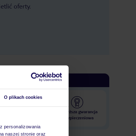
tlić oferty.
O plikach cookies
 000 hoteli w ponad 50
Najwyższa gwarancja
krajach
ubezpieczeniowa
az personalizowania
na naszej stronie oraz