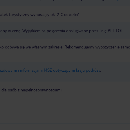
tek turystyczny wynoszący ok. 2 € os./dzień.
zony w cenę. Wyjątkiem są połączenia obsługiwane przez linię PLL LOT.
otnisko odbywa się we własnym zakresie. Rekomendujemy wypożyczenie sa
jazdowymi i informacjami MSZ dotyczącymi kraju podróży
.
y dla osób z niepełnosprawnościami