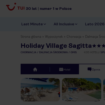
30
lat
|
numer
1
w Polsce
Last Minute
All Inclusive
Lato 2026
Strona główna
Wypoczynek
Chorwacja
Dalmacja Śro
Holiday Village Sagitta
CHORWACJA
DALMACJA ŚRODKOWA
OMIS
KOD HOTELU
SP
Hotel
Opinie
top
Previous slide