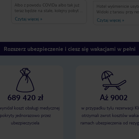
Albo z powodu COVIDa albo tak już
Hotel wyśmienicie usy
teraz będzie na stałe, kolejny pobyt w
Widoki z tarasu przy rest
tym hotelu i gorszy niż dotychczas
WOW! Absolutnie wart
Czytaj więcej
»
Czytaj więcej
»
standard posiłków (mniejszy
pieniędzy. Nic więcej do
asortyment, jakość tego co było ok)
potrzeba. Dalmacja na 
oraz alkoholi (mniejszy asortyment).
ręki. Plaża hotelowa ró
Oby hotel wrócił do tego co było, a
Sam hotel bardzo czyst
było kiedyś bardzo ok. Brak
restauracji również na plu
Rozszerz ubezpieczenie i ciesz się wakacjami w pełni
jakichkolwiek animacji ( a kiedyś były i
cudów ale bardzo smacz
to nawet fajne).
Jedynie pokoje wymaga
liftingu. Ale to nie jest
Ogólnie na PLUS. POL
nie wracam do miejsc w
byłam ale tam.... kto wi
689 420 zł
Aż 9002
 wyniósł koszt obsługi medycznej
w przypadku tylu rezerwacji Kl
pokryty jednorazowo przez
otrzymali zwrot kosztów wakac
ubezpieczyciela
ramach ubezpieczenia od rezyg