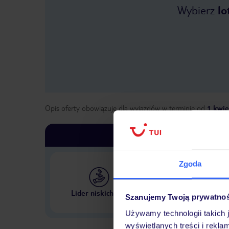
Wybierz
lo
Opis oferty obowiązuje dla wyjazdów w terminie
od
1 kwie
Zgoda
Największe biuro podr
Lider niskich cen
Szanujemy Twoją prywatno
w Polsce
Używamy technologii takich 
wyświetlanych treści i rekla