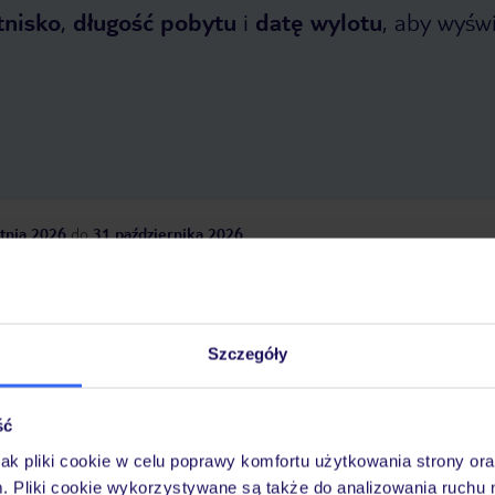
tnisko
,
długość pobytu
i
datę wylotu
, aby wyświe
tnia 2026
do
31 października 2026
Dlaczego warto wybrać TUI?
Szczegóły
óży
Tylko u nas opieka na
10
30 lat w Polsce
ść
wakacjach 24/7
jak pliki cookie w celu poprawy komfortu użytkowania strony or
m. Pliki cookie wykorzystywane są także do analizowania ruchu 