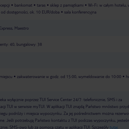
ecepcji
bankomat
taras
sklep z pamiątkami
Wi-Fi: w całym hotelu, 
i od dostępności, ok. 10 EUR/doba
sala konferencyjna
Express, Maestro
amenty: 40, bungalowy: 38
miejscu
zakwaterowanie w godz. od 15:00, wymeldowanie do 10:00
h
a wyłącznie poprzez TUI Service Center 24/7: telefonicznie, SMS i za
acji TUI w serwisie myTUI. W aplikacji TUI znajdą Państwo mnóstwo przy
biegu podróży i miejsca wypoczynku. Za jej pośrednictwem można rezerw
wne. Jeśli potrzebują Państwo kontaktu z TUI podczas wypoczynku, jeste
icznie, SMS-owo lub za pomocą czatu w aplikacji TUI. Szczegóły
tutaj
.