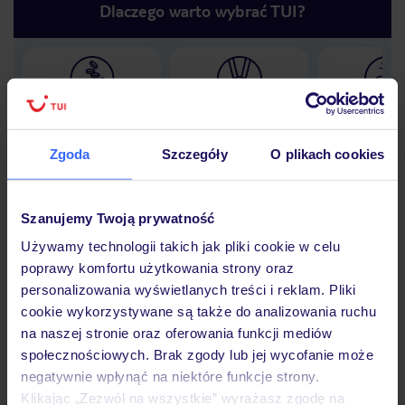
Dlaczego warto wybrać TUI?
Lider niskich cen
Największe biuro
30 lat w P
podróży w Polsce
Zgoda
Szczegóły
O plikach cookies
Szanujemy Twoją prywatność
Hotel
Używamy technologii takich jak pliki cookie w celu
poprawy komfortu użytkowania strony oraz
personalizowania wyświetlanych treści i reklam. Pliki
Opinie
cookie wykorzystywane są także do analizowania ruchu
na naszej stronie oraz oferowania funkcji mediów
społecznościowych. Brak zgody lub jej wycofanie może
Pokoje
negatywnie wpłynąć na niektóre funkcje strony.
Klikając „Zezwól na wszystkie” wyrażasz zgodę na