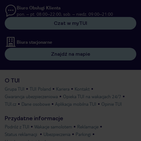
Biuro Obsługi Klienta
pon. – pt. 08:00–22:00, sob. – niedz. 09:00–21:00
Czat w myTUI
Biura stacjonarne
Znajdź na mapie
O TUI
Grupa TUI
TUI Poland
Kariera
Kontakt
Gwarancja ubezpieczeniowa
Opieka TUI na wakacjach 24/7
TUI.cz
Dane osobowe
Aplikacja mobilna TUI
Opinie TUI
Przydatne informacje
Podróż z TUI
Wakacje samolotem
Reklamacje
Status reklamacji
Ubezpieczenia
Parkingi