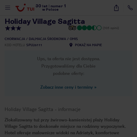
30
1
1
/
11
lat
|
numer
w Polsce
Holiday Village Sagitta
(305 opinii)
CHORWACJA
DALMACJA ŚRODKOWA
OMIS
KOD HOTELU
SPU26111
POKAŻ NA MAPIE
Ups, ta oferta nie jest dostępna.
Przygotowaliśmy dla Ciebie
podobne oferty:
Zobacz inne ceny i terminy
»
Holiday Village Sagitta
-
informacje
Zlokalizowany tuż przy żwirowo-kamienistej plaży Holiday
Village Sagitta to doskonałe miejsce na rodzinny wypoczynek.
nute
Hotel oferuje malownicze widoki na Adriatyk, komfortowe