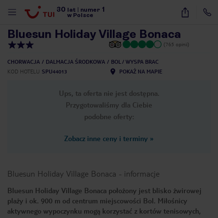
30
1
1
/
30
lat
|
numer
w Polsce
Bluesun Holiday Village Bonaca
(765 opinii)
CHORWACJA
DALMACJA ŚRODKOWA
BOL / WYSPA BRAC
KOD HOTELU
SPU44013
POKAŻ NA MAPIE
Ups, ta oferta nie jest dostępna.
Przygotowaliśmy dla Ciebie
podobne oferty:
Zobacz inne ceny i terminy
»
Bluesun Holiday Village Bonaca
-
informacje
Bluesun Holiday Village Bonaca położony jest blisko żwirowej
plaży i ok. 900 m od centrum miejscowości Bol. Miłośnicy
nute
aktywnego wypoczynku mogą korzystać z kortów tenisowych,