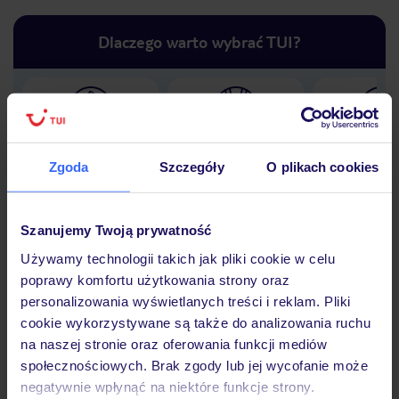
Dlaczego warto wybrać TUI?
Lider niskich cen
Największe biuro
30 lat w P
podróży w Polsce
Zgoda
Szczegóły
O plikach cookies
Szanujemy Twoją prywatność
Używamy technologii takich jak pliki cookie w celu
Hotel
poprawy komfortu użytkowania strony oraz
personalizowania wyświetlanych treści i reklam. Pliki
cookie wykorzystywane są także do analizowania ruchu
Opinie
na naszej stronie oraz oferowania funkcji mediów
społecznościowych. Brak zgody lub jej wycofanie może
negatywnie wpłynąć na niektóre funkcje strony.