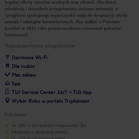
bogatej oferty sportów wodnych oraz siłowni. Dla dzieci,
młodzieży i dorosłych przygotowano ciekawe animacje, a
spragnieni spokojnego wypoczynku mają do dyspozycji ofertę
masaży i zabiegów kosmetycznych. Aby zadbać o Państwa
komfort w 2023 roku przeprowadzono renowacje pokojów
hotelowych.
Najpopularniejsze udogodnienia:
Darmowe Wi-Fi
Dla rodzin
Plac zabaw
Spa
TUI Service Center 24/7 + TUI App
Wybór Roku w portalu TripAdvisor
Położenie:
ok. 900 m od centrum miejscowości Bol
lokalizacja w spokojnej okolicy
ok. 150 m od żwirowej plaży