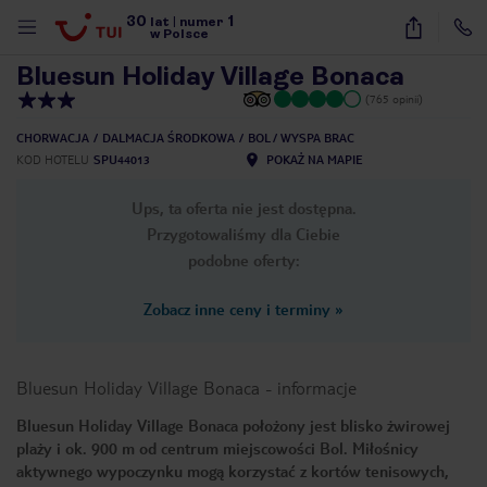
30
1
1
/
30
lat
|
numer
w Polsce
Bluesun Holiday Village Bonaca
(765 opinii)
CHORWACJA
DALMACJA ŚRODKOWA
BOL / WYSPA BRAC
KOD HOTELU
SPU44013
POKAŻ NA MAPIE
Ups, ta oferta nie jest dostępna.
Przygotowaliśmy dla Ciebie
podobne oferty:
Zobacz inne ceny i terminy
»
Bluesun Holiday Village Bonaca
-
informacje
Bluesun Holiday Village Bonaca położony jest blisko żwirowej
plaży i ok. 900 m od centrum miejscowości Bol. Miłośnicy
nute
aktywnego wypoczynku mogą korzystać z kortów tenisowych,