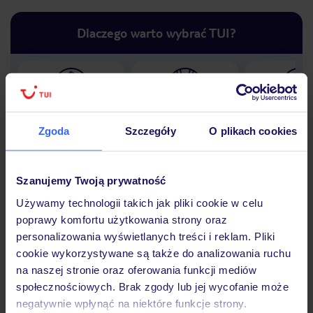
Dlaczego warto wybrać TUI?
Lider niskich cen
Największe biuro
30 lat w P
podróży w Polsce
Zgoda
Szczegóły
O plikach cookies
Szanujemy Twoją prywatność
Używamy technologii takich jak pliki cookie w celu
Hotel
poprawy komfortu użytkowania strony oraz
personalizowania wyświetlanych treści i reklam. Pliki
cookie wykorzystywane są także do analizowania ruchu
Opinie
na naszej stronie oraz oferowania funkcji mediów
społecznościowych. Brak zgody lub jej wycofanie może
negatywnie wpłynąć na niektóre funkcje strony.