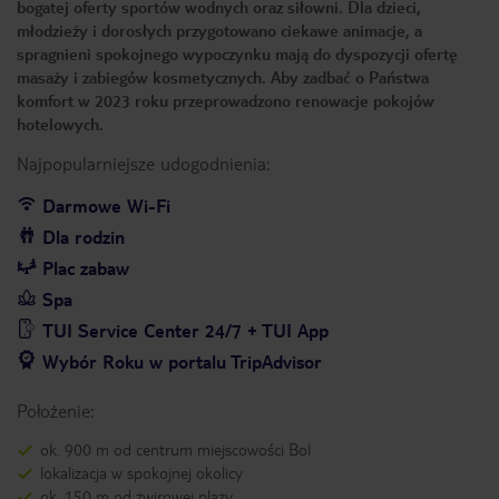
bogatej oferty sportów wodnych oraz siłowni. Dla dzieci,
młodzieży i dorosłych przygotowano ciekawe animacje, a
spragnieni spokojnego wypoczynku mają do dyspozycji ofertę
masaży i zabiegów kosmetycznych. Aby zadbać o Państwa
komfort w 2023 roku przeprowadzono renowacje pokojów
hotelowych.
Najpopularniejsze udogodnienia:
Darmowe Wi-Fi
Dla rodzin
Plac zabaw
Spa
TUI Service Center 24/7 + TUI App
Wybór Roku w portalu TripAdvisor
Położenie:
ok. 900 m od centrum miejscowości Bol
lokalizacja w spokojnej okolicy
ok. 150 m od żwirowej plaży