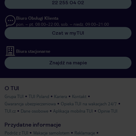
22 255 04 02
Biuro Obsługi Klienta
pon. – pt. 08:00–22:00, sob. – niedz. 09:00–21:00
Czat w myTUI
Biura stacjonarne
Znajdź na mapie
O TUI
Grupa TUI
TUI Poland
Kariera
Kontakt
Gwarancja ubezpieczeniowa
Opieka TUI na wakacjach 24/7
TUI.cz
Dane osobowe
Aplikacja mobilna TUI
Opinie TUI
Przydatne informacje
Podróż z TUI
Wakacje samolotem
Reklamacje