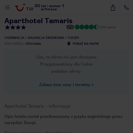
30
1
1
/
55
lat
|
numer
w Polsce
Aparthotel Tamaris
(340 opinii)
CHORWACJA
DALMACJA ŚRODKOWA
TUCEPI
KOD HOTELU
SPU34000
POKAŻ NA MAPIE
Ups, ta oferta nie jest dostępna.
Przygotowaliśmy dla Ciebie
podobne oferty:
Zobacz inne ceny i terminy
»
Aparthotel Tamaris
-
informacje
Opis hotelu został przetłumaczony z języka angielskiego przez
narzędzie DeepL
nute
Najpopularniejsze udogodnienia: