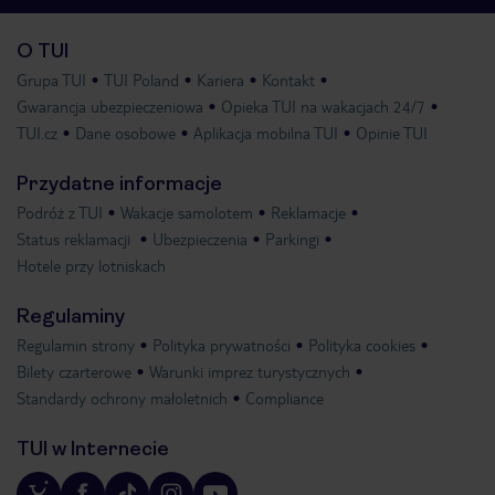
O TUI
Grupa TUI
TUI Poland
Kariera
Kontakt
Gwarancja ubezpieczeniowa
Opieka TUI na wakacjach 24/7
TUI.cz
Dane osobowe
Aplikacja mobilna TUI
Opinie TUI
Przydatne informacje
Podróż z TUI
Wakacje samolotem
Reklamacje
Status reklamacji
Ubezpieczenia
Parkingi
Hotele przy lotniskach
Regulaminy
Regulamin strony
Polityka prywatności
Polityka cookies
Bilety czarterowe
Warunki imprez turystycznych
Standardy ochrony małoletnich
Compliance
TUI w Internecie