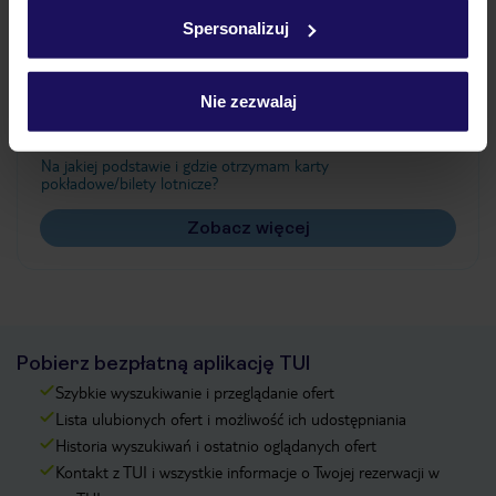
w
polityce plików cookies
oraz
polityce prywatności
.
Spersonalizuj
Często zadawane pytania
Nie zezwalaj
Jak zmienić uczestników/osobę zgłaszającą?
Czy w Hotelu będzie przedstawiciel TUI?
Na jakiej podstawie i gdzie otrzymam karty
pokładowe/bilety lotnicze?
Zobacz więcej
Pobierz bezpłatną aplikację TUI
Szybkie wyszukiwanie i przeglądanie ofert
Lista ulubionych ofert i możliwość ich udostępniania
Historia wyszukiwań i ostatnio oglądanych ofert
Kontakt z TUI i wszystkie informacje o Twojej rezerwacji w