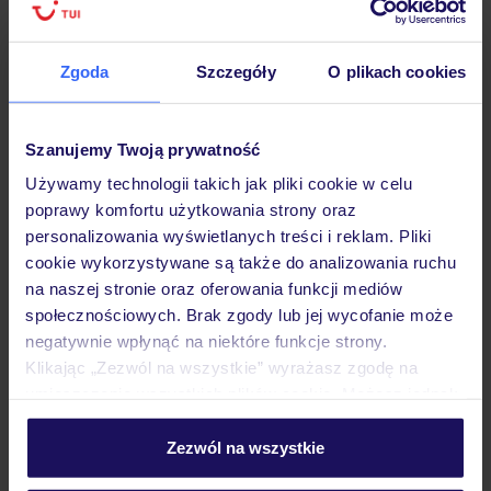
Hotel
Zgoda
Szczegóły
O plikach cookies
Opinie
Szanujemy Twoją prywatność
Używamy technologii takich jak pliki cookie w celu
poprawy komfortu użytkowania strony oraz
Pokoje
personalizowania wyświetlanych treści i reklam. Pliki
cookie wykorzystywane są także do analizowania ruchu
na naszej stronie oraz oferowania funkcji mediów
Wyżywienie
społecznościowych. Brak zgody lub jej wycofanie może
negatywnie wpłynąć na niektóre funkcje strony.
Klikając „Zezwól na wszystkie” wyrażasz zgodę na
Atrakcje
umieszczenie wszystkich plików cookie. Możesz jednak
personalizować swój wybór wchodząc w zakładkę
„Szczegóły”
Zezwól na wszystkie
Ważne informacje
Szczegółowe informacje o plikach cookie znajdziesz