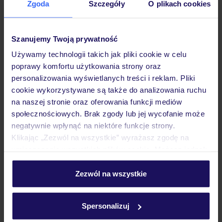
Zgoda
Szczegóły
O plikach cookies
Hotel
Szanujemy Twoją prywatność
Opinie
Używamy technologii takich jak pliki cookie w celu
poprawy komfortu użytkowania strony oraz
personalizowania wyświetlanych treści i reklam. Pliki
Pokoje
cookie wykorzystywane są także do analizowania ruchu
na naszej stronie oraz oferowania funkcji mediów
społecznościowych. Brak zgody lub jej wycofanie może
Atrakcje
negatywnie wpłynąć na niektóre funkcje strony.
Klikając „Zezwól na wszystkie” wyrażasz zgodę na
umieszczenie wszystkich plików cookie. Możesz jednak
Ważne informacje
personalizować swój wybór wchodząc w zakładkę
„Szczegóły”
Zezwól na wszystkie
Szczegółowe informacje o plikach cookie znajdziesz
w
polityce plików cookies
oraz
polityce prywatności
.
Często zadawane pytania
Spersonalizuj
Jak zmienić uczestników/osobę zgłaszającą?