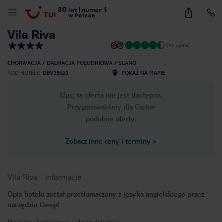
30
1
1
/
32
lat
|
numer
w Polsce
Vila Riva
(95 opinii)
CHORWACJA
DALMACJA POŁUDNIOWA
SLANO
KOD HOTELU
DBV35023
POKAŻ NA MAPIE
Ups, ta oferta nie jest dostępna.
Przygotowaliśmy dla Ciebie
podobne oferty:
Zobacz inne ceny i terminy
»
Vila Riva
-
informacje
Opis hotelu został przetłumaczony z języka angielskiego przez
narzędzie DeepL
nute
Najpopularniejsze udogodnienia: