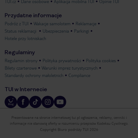
TUI.cz
Dane osobowe
Aplikacja mobilna TUI
Opinie TUI
Przydatne informacje
Podróż z TUI
Wakacje samolotem
Reklamacje
Status reklamacji
Ubezpieczenia
Parkingi
Hotele przy lotniskach
Regulaminy
Regulamin strony
Polityka prywatności
Polityka cookies
Bilety czarterowe
Warunki imprez turystycznych
Standardy ochrony małoletnich
Compliance
TUI w Internecie
Prezentowane na stronie internetowej tui.pl ogłoszenia, reklamy, cenniki i
informacje nie stanowią oferty w rozumieniu przepisów Kodeksu Cywilnego.
Copyright Biuro podróży TUI 2026