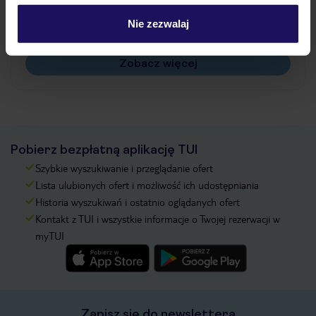
Czy w Hotelu będzie przedstawiciel TUI?
Na jakiej podstawie i gdzie otrzymam karty
Nie zezwalaj
pokładowe/bilety lotnicze?
Zobacz więcej
Pobierz bezpłatną aplikację TUI
Szybkie wyszukiwanie i przeglądanie ofert
Lista ulubionych ofert i możliwość ich udostępniania
Historia wyszukiwań i ostatnio oglądanych ofert
Kontakt z TUI i wszystkie informacje o Twojej rezerwacji w
myTUI
Zapisz się do newslettera