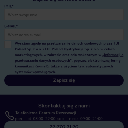
IMIĘ*
E-MAIL*
Wyrażam zgodę na przetwarzanie danych osobowych przez TUI
Poland Sp. z o.o. i TUI Poland Dystrybucja Sp. z o.o. w celach
marketingowych, w zakresie oraz celu wskazanym w
„Informacji o
przetwarzaniu danych osobowych”
, poprzez elektroniczną formę
komunikacji (e-mail), także z użyciem tzw. automatycznych
systemów wywołujących.
Zapisz się
Skontaktuj się z nami
Telefoniczne Centrum Rezerwacji
pon. – pt. 08:00–22:00, sob. – niedz. 09:00–21:00
22 270 31 20