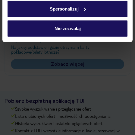
w
polityce plików cookies
oraz
polityce prywatności
.
Spersonalizuj
Często zadawane pytania
Nie zezwalaj
Jak zmienić uczestników/osobę zgłaszającą?
Czy w Hotelu będzie przedstawiciel TUI?
Na jakiej podstawie i gdzie otrzymam karty
pokładowe/bilety lotnicze?
Zobacz więcej
Pobierz bezpłatną aplikację TUI
Szybkie wyszukiwanie i przeglądanie ofert
Lista ulubionych ofert i możliwość ich udostępniania
Historia wyszukiwań i ostatnio oglądanych ofert
Kontakt z TUI i wszystkie informacje o Twojej rezerwacji w