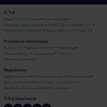
O TUI
Grupa TUI
TUI Poland
Kariera
Kontakt
Gwarancja ubezpieczeniowa
Opieka TUI na wakacjach 24/7
TUI.cz
Dane osobowe
Aplikacja mobilna TUI
Opinie TUI
Przydatne informacje
Podróż z TUI
Wakacje samolotem
Reklamacje
Status reklamacji
Ubezpieczenia
Parkingi
Hotele przy lotniskach
Regulaminy
Regulamin strony
Polityka prywatności
Polityka cookies
Bilety czarterowe
Warunki imprez turystycznych
Standardy ochrony małoletnich
Compliance
TUI w Internecie