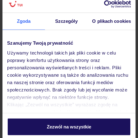
Hotel
Zgoda
Szczegóły
O plikach cookies
Opinie
Szanujemy Twoją prywatność
Używamy technologii takich jak pliki cookie w celu
poprawy komfortu użytkowania strony oraz
Pokoje
personalizowania wyświetlanych treści i reklam. Pliki
cookie wykorzystywane są także do analizowania ruchu
na naszej stronie oraz oferowania funkcji mediów
Wyżywienie
społecznościowych. Brak zgody lub jej wycofanie może
negatywnie wpłynąć na niektóre funkcje strony.
Klikając „Zezwól na wszystkie” wyrażasz zgodę na
Atrakcje
umieszczenie wszystkich plików cookie. Możesz jednak
personalizować swój wybór wchodząc w zakładkę
„Szczegóły”
Zezwól na wszystkie
Ważne informacje
Szczegółowe informacje o plikach cookie znajdziesz