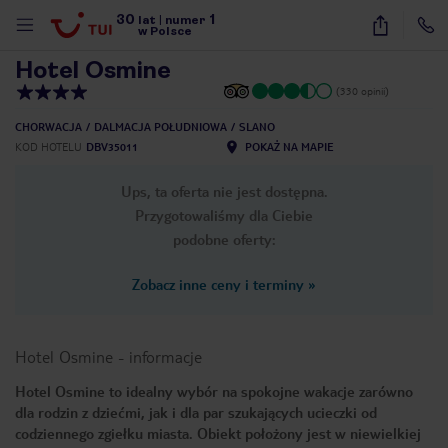
30
1
1
/
20
lat
|
numer
w Polsce
Hotel Osmine
(330 opinii)
CHORWACJA
DALMACJA POŁUDNIOWA
SLANO
KOD HOTELU
DBV35011
POKAŻ NA MAPIE
Ups, ta oferta nie jest dostępna.
Przygotowaliśmy dla Ciebie
podobne oferty:
Zobacz inne ceny i terminy
»
Hotel Osmine
-
informacje
Hotel Osmine to idealny wybór na spokojne wakacje zarówno
dla rodzin z dziećmi, jak i dla par szukających ucieczki od
nute
codziennego zgiełku miasta. Obiekt położony jest w niewielkiej