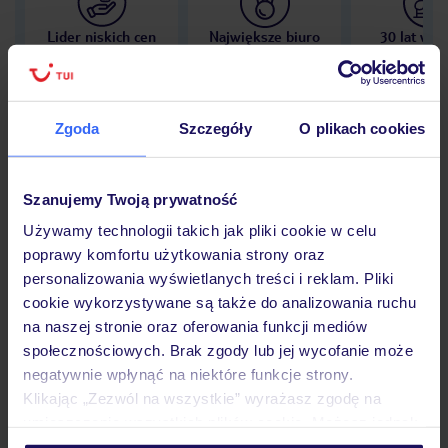
Lider niskich cen
Największe biuro
30 lat w P
podróży w Polsce
Zgoda
Szczegóły
O plikach cookies
Hotel
Szanujemy Twoją prywatność
Używamy technologii takich jak pliki cookie w celu
poprawy komfortu użytkowania strony oraz
Opinie
personalizowania wyświetlanych treści i reklam. Pliki
cookie wykorzystywane są także do analizowania ruchu
na naszej stronie oraz oferowania funkcji mediów
Pokoje
społecznościowych. Brak zgody lub jej wycofanie może
negatywnie wpłynąć na niektóre funkcje strony.
Klikając „Zezwól na wszystkie” wyrażasz zgodę na
Wyżywienie
umieszczenie wszystkich plików cookie. Możesz jednak
personalizować swój wybór wchodząc w zakładkę