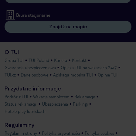
Biura stacjonarne
Znajdź na mapie
O TUI
Grupa TUI
TUI Poland
Kariera
Kontakt
Gwarancja ubezpieczeniowa
Opieka TUI na wakacjach 24/7
TUI.cz
Dane osobowe
Aplikacja mobilna TUI
Opinie TUI
Przydatne informacje
Podróż z TUI
Wakacje samolotem
Reklamacje
Status reklamacji
Ubezpieczenia
Parkingi
Hotele przy lotniskach
Regulaminy
Regulamin strony
Polityka prywatności
Polityka cookies