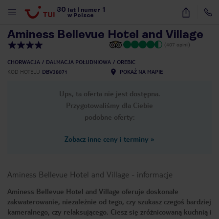
30
1
1
/
19
lat
|
numer
w Polsce
Aminess Bellevue Hotel and Village
(407 opinii)
CHORWACJA
DALMACJA POŁUDNIOWA
OREBIC
KOD HOTELU
DBV38071
POKAŻ NA MAPIE
Ups, ta oferta nie jest dostępna.
Przygotowaliśmy dla Ciebie
podobne oferty:
Zobacz inne ceny i terminy
»
Aminess Bellevue Hotel and Village
-
informacje
Aminess Bellevue Hotel and Village oferuje doskonałe
zakwaterowanie, niezależnie od tego, czy szukasz czegoś bardziej
nute
kameralnego, czy relaksującego. Ciesz się zróżnicowaną kuchnią i