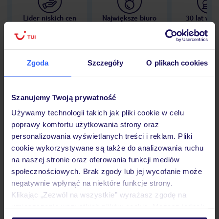
Lider niskich cen
Największe biuro
30 lat w P
podróży w Polsce
Zgoda
Szczegóły
O plikach cookies
Hotel
Szanujemy Twoją prywatność
Używamy technologii takich jak pliki cookie w celu
poprawy komfortu użytkowania strony oraz
Opinie
personalizowania wyświetlanych treści i reklam. Pliki
cookie wykorzystywane są także do analizowania ruchu
na naszej stronie oraz oferowania funkcji mediów
Pokoje
społecznościowych. Brak zgody lub jej wycofanie może
negatywnie wpłynąć na niektóre funkcje strony.
Klikając „Zezwól na wszystkie” wyrażasz zgodę na
Wyżywienie
umieszczenie wszystkich plików cookie. Możesz jednak
personalizować swój wybór wchodząc w zakładkę