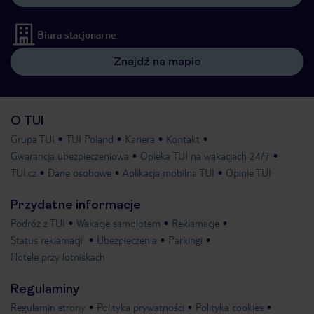
Biura stacjonarne
Znajdź na mapie
O TUI
Grupa TUI
TUI Poland
Kariera
Kontakt
Gwarancja ubezpieczeniowa
Opieka TUI na wakacjach 24/7
TUI.cz
Dane osobowe
Aplikacja mobilna TUI
Opinie TUI
Przydatne informacje
Podróż z TUI
Wakacje samolotem
Reklamacje
Status reklamacji
Ubezpieczenia
Parkingi
Hotele przy lotniskach
Regulaminy
Regulamin strony
Polityka prywatności
Polityka cookies