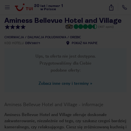
30
1
1
/
19
lat
|
numer
w Polsce
Aminess Bellevue Hotel and Village
(407 opinii)
CHORWACJA
DALMACJA POŁUDNIOWA
OREBIC
KOD HOTELU
DBV38071
POKAŻ NA MAPIE
Ups, ta oferta nie jest dostępna.
Przygotowaliśmy dla Ciebie
podobne oferty:
Zobacz inne ceny i terminy
»
Aminess Bellevue Hotel and Village
-
informacje
Aminess Bellevue Hotel and Village oferuje doskonałe
zakwaterowanie, niezależnie od tego, czy szukasz czegoś bardziej
nute
kameralnego, czy relaksującego. Ciesz się zróżnicowaną kuchnią i