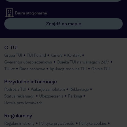
Biura stacjonarne
Znajdź na mapie
O TUI
Grupa TUI
TUI Poland
Kariera
Kontakt
Gwarancja ubezpieczeniowa
Opieka TUI na wakacjach 24/7
TUI.cz
Dane osobowe
Aplikacja mobilna TUI
Opinie TUI
Przydatne informacje
Podróż z TUI
Wakacje samolotem
Reklamacje
Status reklamacji
Ubezpieczenia
Parkingi
Hotele przy lotniskach
Regulaminy
Regulamin strony
Polityka prywatności
Polityka cookies