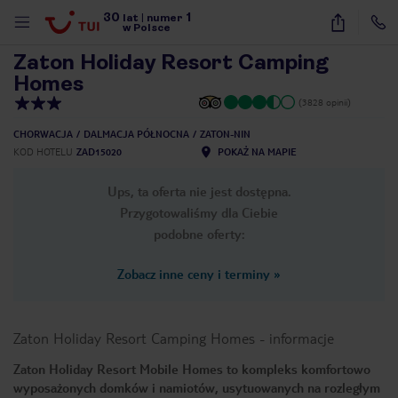
30
1
1
/
37
lat
|
numer
w Polsce
Zaton Holiday Resort Camping
Homes
(3828 opinii)
CHORWACJA
DALMACJA PÓŁNOCNA
ZATON-NIN
KOD HOTELU
ZAD15020
POKAŻ NA MAPIE
Ups, ta oferta nie jest dostępna.
Przygotowaliśmy dla Ciebie
podobne oferty:
Zobacz inne ceny i terminy
»
Zaton Holiday Resort Camping Homes
-
informacje
Zaton Holiday Resort Mobile Homes to kompleks komfortowo
nute
wyposażonych domków i namiotów, usytuowanych na rozległym