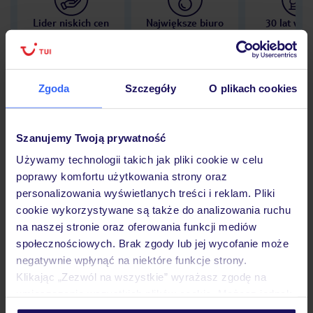
Lider niskich cen
Największe biuro
30 lat w P
podróży w Polsce
Zgoda
Szczegóły
O plikach cookies
Hotel
Szanujemy Twoją prywatność
Używamy technologii takich jak pliki cookie w celu
Opinie
poprawy komfortu użytkowania strony oraz
personalizowania wyświetlanych treści i reklam. Pliki
cookie wykorzystywane są także do analizowania ruchu
na naszej stronie oraz oferowania funkcji mediów
Pokoje
społecznościowych. Brak zgody lub jej wycofanie może
negatywnie wpłynąć na niektóre funkcje strony.
Klikając „Zezwól na wszystkie” wyrażasz zgodę na
Wyżywienie
umieszczenie wszystkich plików cookie. Możesz jednak
personalizować swój wybór wchodząc w zakładkę