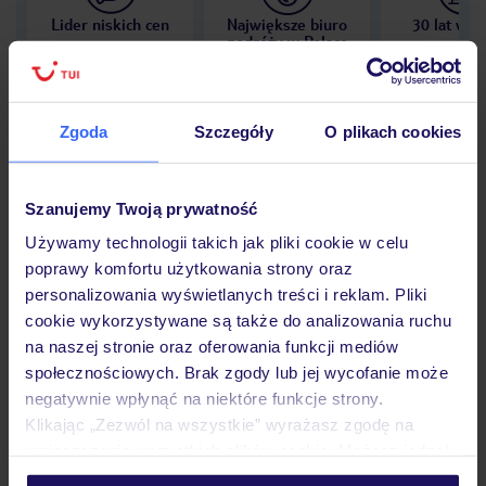
Lider niskich cen
Największe biuro
30 lat w P
podróży w Polsce
Zgoda
Szczegóły
O plikach cookies
Hotel
Szanujemy Twoją prywatność
Używamy technologii takich jak pliki cookie w celu
Opinie
poprawy komfortu użytkowania strony oraz
personalizowania wyświetlanych treści i reklam. Pliki
cookie wykorzystywane są także do analizowania ruchu
Pokoje
na naszej stronie oraz oferowania funkcji mediów
społecznościowych. Brak zgody lub jej wycofanie może
negatywnie wpłynąć na niektóre funkcje strony.
Wyżywienie
Klikając „Zezwól na wszystkie” wyrażasz zgodę na
umieszczenie wszystkich plików cookie. Możesz jednak
personalizować swój wybór wchodząc w zakładkę