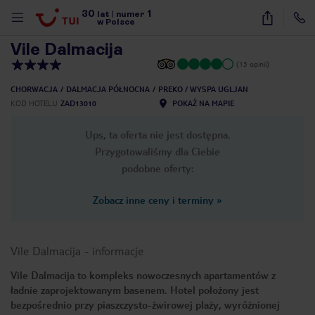
30
1
1
/
35
lat
|
numer
w Polsce
Vile Dalmacija
(13 opinii)
CHORWACJA
DALMACJA PÓŁNOCNA
PREKO / WYSPA UGLJAN
KOD HOTELU
ZAD13010
POKAŻ NA MAPIE
Ups, ta oferta nie jest dostępna.
Przygotowaliśmy dla Ciebie
podobne oferty:
Zobacz inne ceny i terminy
»
Vile Dalmacija
-
informacje
Vile Dalmacija to kompleks nowoczesnych apartamentów z
ładnie zaprojektowanym basenem. Hotel położony jest
nute
bezpośrednio przy piaszczysto-żwirowej plaży, wyróżnionej