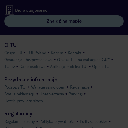
Biura stacjonarne
Znajdź na mapie
O TUI
Grupa TUI
TUI Poland
Kariera
Kontakt
Gwarancja ubezpieczeniowa
Opieka TUI na wakacjach 24/7
TUI.cz
Dane osobowe
Aplikacja mobilna TUI
Opinie TUI
Przydatne informacje
Podróż z TUI
Wakacje samolotem
Reklamacje
Status reklamacji
Ubezpieczenia
Parkingi
Hotele przy lotniskach
Regulaminy
Regulamin strony
Polityka prywatności
Polityka cookies