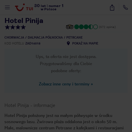
30
1
1
/
39
lat
|
numer
w Polsce
Hotel Pinija
(672 opinie)
CHORWACJA
DALMACJA PÓŁNOCNA
PETRCANE
KOD HOTELU
ZAD16018
POKAŻ NA MAPIE
Ups, ta oferta nie jest dostępna.
Przygotowaliśmy dla Ciebie
podobne oferty:
Zobacz inne ceny i terminy
»
Hotel Pinija
-
informacje
Hotel Pinija położony jest na małym półwyspie w środku
sosnowego lasu. Żwirowa plaża oddalona jest o około 50 m.
nute
Małe, malownicze centrum Petrcane z kafejkami i restauracjami