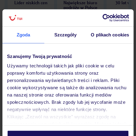
Lider niskich cen
Największe biuro
30 lat w P
podróży w Polsce
Zgoda
Szczegóły
O plikach cookies
Hotel
Szanujemy Twoją prywatność
Używamy technologii takich jak pliki cookie w celu
Opinie
poprawy komfortu użytkowania strony oraz
personalizowania wyświetlanych treści i reklam. Pliki
cookie wykorzystywane są także do analizowania ruchu
Pokoje
na naszej stronie oraz oferowania funkcji mediów
społecznościowych. Brak zgody lub jej wycofanie może
negatywnie wpłynąć na niektóre funkcje strony.
Wyżywienie
Klikając „Zezwól na wszystkie” wyrażasz zgodę na
umieszczenie wszystkich plików cookie. Możesz jednak
personalizować swój wybór wchodząc w zakładkę