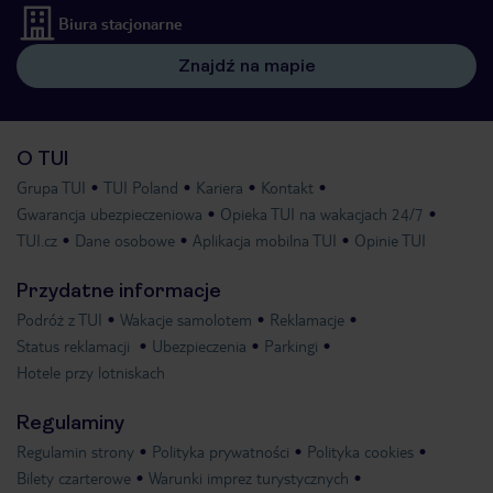
Biura stacjonarne
Znajdź na mapie
O TUI
Grupa TUI
TUI Poland
Kariera
Kontakt
Gwarancja ubezpieczeniowa
Opieka TUI na wakacjach 24/7
TUI.cz
Dane osobowe
Aplikacja mobilna TUI
Opinie TUI
Przydatne informacje
Podróż z TUI
Wakacje samolotem
Reklamacje
Status reklamacji
Ubezpieczenia
Parkingi
Hotele przy lotniskach
Regulaminy
Regulamin strony
Polityka prywatności
Polityka cookies
Bilety czarterowe
Warunki imprez turystycznych