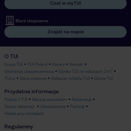
Czat w myTUI
Biura stacjonarne
Znajdź na mapie
O TUI
Grupa TUI
TUI Poland
Kariera
Kontakt
Gwarancja ubezpieczeniowa
Opieka TUI na wakacjach 24/7
TUI.cz
Dane osobowe
Aplikacja mobilna TUI
Opinie TUI
Przydatne informacje
Podróż z TUI
Wakacje samolotem
Reklamacje
Status reklamacji
Ubezpieczenia
Parkingi
Hotele przy lotniskach
Regulaminy