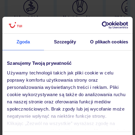
Lider niskich cen
Największe biuro
30 lat w P
podróży w Polsce
Zgoda
Szczegóły
O plikach cookies
Hotel
Szanujemy Twoją prywatność
Używamy technologii takich jak pliki cookie w celu
poprawy komfortu użytkowania strony oraz
Opinie
personalizowania wyświetlanych treści i reklam. Pliki
cookie wykorzystywane są także do analizowania ruchu
na naszej stronie oraz oferowania funkcji mediów
Pokoje
społecznościowych. Brak zgody lub jej wycofanie może
negatywnie wpłynąć na niektóre funkcje strony.
Klikając „Zezwól na wszystkie” wyrażasz zgodę na
Wyżywienie
umieszczenie wszystkich plików cookie. Możesz jednak