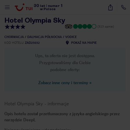
30
1
1
/
10
lat
|
numer
w Polsce
Hotel Olympia Sky
(323 opinie)
CHORWACJA
DALMACJA PÓŁNOCNA
VODICE
KOD HOTELU
ZAD25032
POKAŻ NA MAPIE
Ups, ta oferta nie jest dostępna.
Przygotowaliśmy dla Ciebie
podobne oferty:
Zobacz inne ceny i terminy
»
Hotel Olympia Sky
-
informacje
Opis hotelu został przetłumaczony z języka angielskiego przez
narzędzie DeepL
nute
Najpopularniejsze udogodnienia: