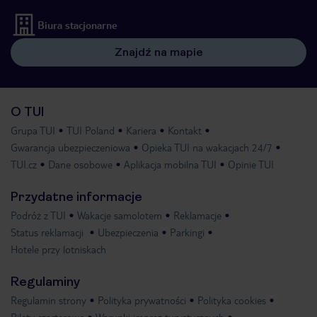
Biura stacjonarne
Znajdź na mapie
O TUI
Grupa TUI
TUI Poland
Kariera
Kontakt
Gwarancja ubezpieczeniowa
Opieka TUI na wakacjach 24/7
TUI.cz
Dane osobowe
Aplikacja mobilna TUI
Opinie TUI
Przydatne informacje
Podróż z TUI
Wakacje samolotem
Reklamacje
Status reklamacji
Ubezpieczenia
Parkingi
Hotele przy lotniskach
Regulaminy
Regulamin strony
Polityka prywatności
Polityka cookies