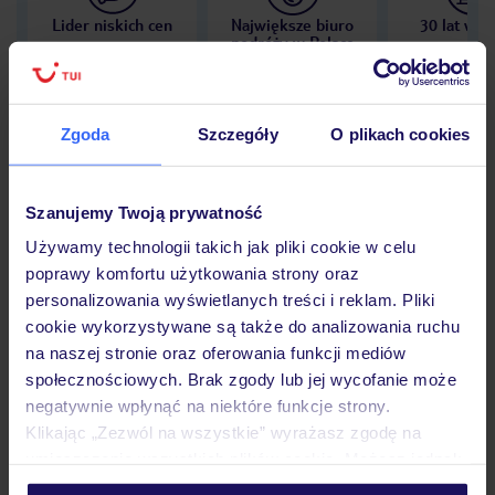
Lider niskich cen
Największe biuro
30 lat w P
podróży w Polsce
Zgoda
Szczegóły
O plikach cookies
Hotel
Szanujemy Twoją prywatność
Używamy technologii takich jak pliki cookie w celu
Opinie
poprawy komfortu użytkowania strony oraz
personalizowania wyświetlanych treści i reklam. Pliki
cookie wykorzystywane są także do analizowania ruchu
Pokoje
na naszej stronie oraz oferowania funkcji mediów
społecznościowych. Brak zgody lub jej wycofanie może
negatywnie wpłynąć na niektóre funkcje strony.
Wyżywienie
Klikając „Zezwól na wszystkie” wyrażasz zgodę na
umieszczenie wszystkich plików cookie. Możesz jednak
personalizować swój wybór wchodząc w zakładkę