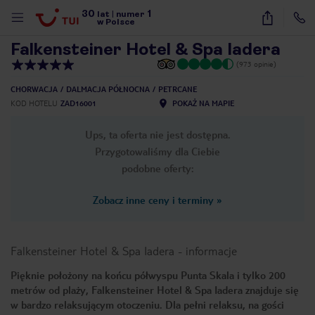
30
1
1
/
33
lat
|
numer
w Polsce
Falkensteiner Hotel & Spa Iadera
(973 opinie)
CHORWACJA
DALMACJA PÓŁNOCNA
PETRCANE
KOD HOTELU
ZAD16001
POKAŻ NA MAPIE
Ups, ta oferta nie jest dostępna.
Przygotowaliśmy dla Ciebie
podobne oferty:
Zobacz inne ceny i terminy
»
Falkensteiner Hotel & Spa Iadera
-
informacje
Pięknie położony na końcu półwyspu Punta Skala i tylko 200
metrów od plaży, Falkensteiner Hotel & Spa Iadera znajduje się
nute
w bardzo relaksującym otoczeniu. Dla pełni relaksu, na gości