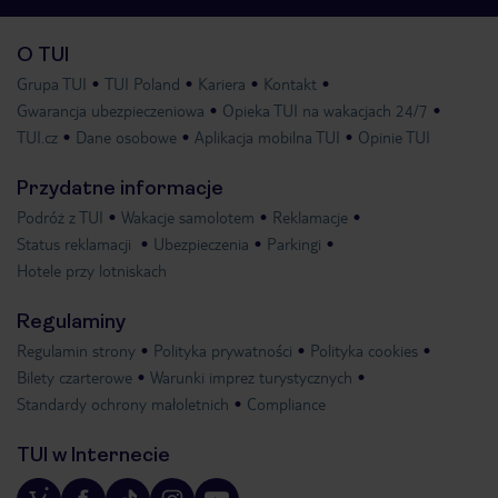
O TUI
Grupa TUI
TUI Poland
Kariera
Kontakt
Gwarancja ubezpieczeniowa
Opieka TUI na wakacjach 24/7
TUI.cz
Dane osobowe
Aplikacja mobilna TUI
Opinie TUI
Przydatne informacje
Podróż z TUI
Wakacje samolotem
Reklamacje
Status reklamacji
Ubezpieczenia
Parkingi
Hotele przy lotniskach
Regulaminy
Regulamin strony
Polityka prywatności
Polityka cookies
Bilety czarterowe
Warunki imprez turystycznych
Standardy ochrony małoletnich
Compliance
TUI w Internecie