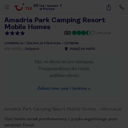
30
1
1
/
21
lat
|
numer
w Polsce
Amadria Park Camping Resort
Mobile Homes
(298 opinii)
CHORWACJA
DALMACJA PÓŁNOCNA
SZYBENIK
KOD HOTELU
ZAD26015
POKAŻ NA MAPIE
Ups, ta oferta nie jest dostępna.
Przygotowaliśmy dla Ciebie
podobne oferty:
Zobacz inne ceny i terminy
»
Amadria Park Camping Resort Mobile Homes
-
informacje
Opis hotelu został przetłumaczony z języka angielskiego przez
nute
narzędzie DeepL