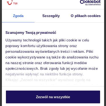
Hotel
Zgoda
Szczegóły
O plikach cookies
Opinie
Szanujemy Twoją prywatność
Używamy technologii takich jak pliki cookie w celu
poprawy komfortu użytkowania strony oraz
Pokoje
personalizowania wyświetlanych treści i reklam. Pliki
cookie wykorzystywane są także do analizowania ruchu
na naszej stronie oraz oferowania funkcji mediów
Wyżywienie
społecznościowych. Brak zgody lub jej wycofanie może
negatywnie wpłynąć na niektóre funkcje strony.
Klikając „Zezwól na wszystkie” wyrażasz zgodę na
Atrakcje
umieszczenie wszystkich plików cookie. Możesz jednak
personalizować swój wybór wchodząc w zakładkę
„Szczegóły”
Zezwól na wszystkie
Ważne informacje
Szczegółowe informacje o plikach cookie znajdziesz