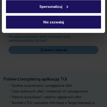
w
polityce plików cookies
oraz
polityce prywatności
.
Spersonalizuj
Często zadawane pytania
Nie zezwalaj
Jak zmienić uczestników/osobę zgłaszającą?
Czy w Hotelu będzie przedstawiciel TUI?
Na jakiej podstawie i gdzie otrzymam karty
pokładowe/bilety lotnicze?
Zobacz więcej
Pobierz bezpłatną aplikację TUI
Szybkie wyszukiwanie i przeglądanie ofert
Lista ulubionych ofert i możliwość ich udostępniania
Historia wyszukiwań i ostatnio oglądanych ofert
Kontakt z TUI i wszystkie informacje o Twojej rezerwacji w