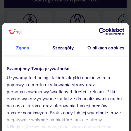
Lider niskich cen
Największe biuro
30 lat w P
podróży w Polsce
Zgoda
Szczegóły
O plikach cookies
Szanujemy Twoją prywatność
Hotel
Używamy technologii takich jak pliki cookie w celu
poprawy komfortu użytkowania strony oraz
personalizowania wyświetlanych treści i reklam. Pliki
Opinie
cookie wykorzystywane są także do analizowania ruchu
na naszej stronie oraz oferowania funkcji mediów
społecznościowych. Brak zgody lub jej wycofanie może
Pokoje
negatywnie wpłynąć na niektóre funkcje strony.
Klikając „Zezwól na wszystkie” wyrażasz zgodę na