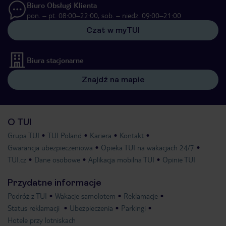
Biuro Obsługi Klienta
pon. – pt. 08:00–22:00, sob. – niedz. 09:00–21:00
Czat w myTUI
Biura stacjonarne
Znajdź na mapie
O TUI
Grupa TUI
TUI Poland
Kariera
Kontakt
Gwarancja ubezpieczeniowa
Opieka TUI na wakacjach 24/7
TUI.cz
Dane osobowe
Aplikacja mobilna TUI
Opinie TUI
Przydatne informacje
Podróż z TUI
Wakacje samolotem
Reklamacje
Status reklamacji
Ubezpieczenia
Parkingi
Hotele przy lotniskach