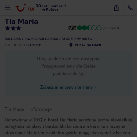
30
1
1
/
36
lat
|
numer
w Polsce
Tia Maria
(280 opinii)
BUŁGARIA
RIWIERA BUŁGARSKA
SŁONECZNY BRZEG
KOD HOTELU
BOJ10031
POKAŻ NA MAPIE
Ups, ta oferta nie jest dostępna.
Przygotowaliśmy dla Ciebie
podobne oferty:
Zobacz inne ceny i terminy
»
Tia Maria
-
informacje
Odnowiony w 2017 r. hotel Tia Maria położony jest w niewielkiej
odległości od plaży i bardzo blisko centrum kurortu z licznymi
nute
atrakcjami. Na terenie obiektu goście mogą skorzystać z basenu