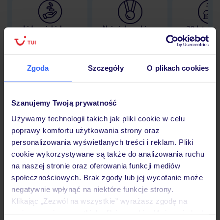
Lider niskich cen
Największe biuro
30 lat w P
podróży w Polsce
Zgoda
Szczegóły
O plikach cookies
Hotel
Szanujemy Twoją prywatność
Używamy technologii takich jak pliki cookie w celu
poprawy komfortu użytkowania strony oraz
Opinie
personalizowania wyświetlanych treści i reklam. Pliki
cookie wykorzystywane są także do analizowania ruchu
na naszej stronie oraz oferowania funkcji mediów
Pokoje
społecznościowych. Brak zgody lub jej wycofanie może
negatywnie wpłynąć na niektóre funkcje strony.
Klikając „Zezwól na wszystkie” wyrażasz zgodę na
Wyżywienie
umieszczenie wszystkich plików cookie. Możesz jednak