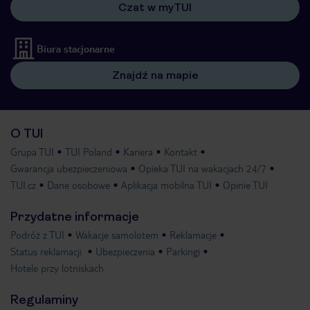
Czat w myTUI
Biura stacjonarne
Znajdź na mapie
O TUI
Grupa TUI
TUI Poland
Kariera
Kontakt
Gwarancja ubezpieczeniowa
Opieka TUI na wakacjach 24/7
TUI.cz
Dane osobowe
Aplikacja mobilna TUI
Opinie TUI
Przydatne informacje
Podróż z TUI
Wakacje samolotem
Reklamacje
Status reklamacji
Ubezpieczenia
Parkingi
Hotele przy lotniskach
Regulaminy