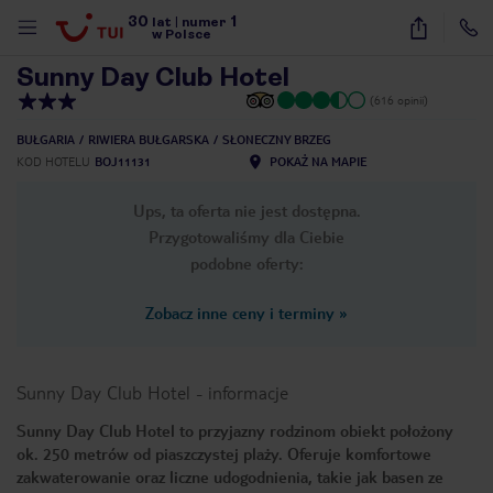
30
1
1
/
35
lat
|
numer
w Polsce
Sunny Day Club Hotel
(616 opinii)
BUŁGARIA
RIWIERA BUŁGARSKA
SŁONECZNY BRZEG
KOD HOTELU
BOJ11131
POKAŻ NA MAPIE
Ups, ta oferta nie jest dostępna.
Przygotowaliśmy dla Ciebie
podobne oferty:
Zobacz inne ceny i terminy
»
Sunny Day Club Hotel
-
informacje
Sunny Day Club Hotel to przyjazny rodzinom obiekt położony
ok. 250 metrów od piaszczystej plaży. Oferuje komfortowe
nute
zakwaterowanie oraz liczne udogodnienia, takie jak basen ze