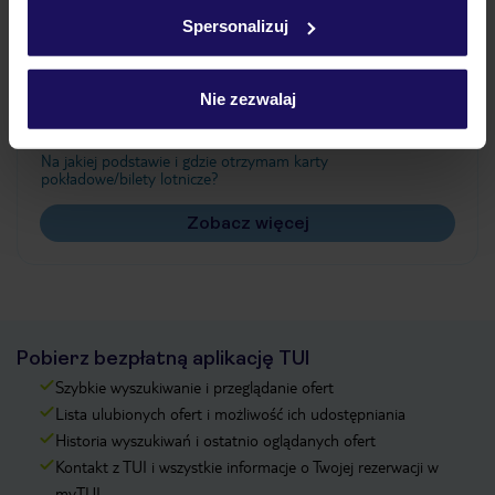
w
polityce plików cookies
oraz
polityce prywatności
.
Spersonalizuj
Często zadawane pytania
Nie zezwalaj
Jak zmienić uczestników/osobę zgłaszającą?
Czy w Hotelu będzie przedstawiciel TUI?
Na jakiej podstawie i gdzie otrzymam karty
pokładowe/bilety lotnicze?
Zobacz więcej
Pobierz bezpłatną aplikację TUI
Szybkie wyszukiwanie i przeglądanie ofert
Lista ulubionych ofert i możliwość ich udostępniania
Historia wyszukiwań i ostatnio oglądanych ofert
Kontakt z TUI i wszystkie informacje o Twojej rezerwacji w
myTUI