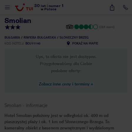
30
1
1
/
9
lat
|
numer
w Polsce
Smolian
(265 opinii)
BUŁGARIA
RIWIERA BUŁGARSKA
SŁONECZNY BRZEG
KOD HOTELU
BOJ11140
POKAŻ NA MAPIE
Ups, ta oferta nie jest dostępna.
Przygotowaliśmy dla Ciebie
podobne oferty:
Zobacz inne ceny i terminy
»
Smolian
-
informacje
Hotel Smolian położony jest w odległości ok. 400 m od
piaszczystej plaży i ok. 1 km od Słonecznego Brzegu. To
nute
kameralny obiekt z basenem zewnętrznym i wydzielonym