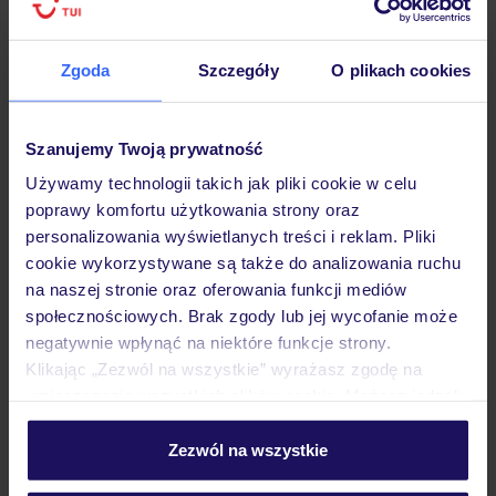
Zgoda
Szczegóły
O plikach cookies
Hotel
Szanujemy Twoją prywatność
Używamy technologii takich jak pliki cookie w celu
poprawy komfortu użytkowania strony oraz
Pokoje
personalizowania wyświetlanych treści i reklam. Pliki
cookie wykorzystywane są także do analizowania ruchu
na naszej stronie oraz oferowania funkcji mediów
Wyżywienie
społecznościowych. Brak zgody lub jej wycofanie może
negatywnie wpłynąć na niektóre funkcje strony.
Klikając „Zezwól na wszystkie” wyrażasz zgodę na
Atrakcje
umieszczenie wszystkich plików cookie. Możesz jednak
personalizować swój wybór wchodząc w zakładkę
„Szczegóły”
Zezwól na wszystkie
Ważne informacje
Szczegółowe informacje o plikach cookie znajdziesz