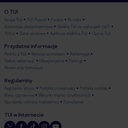
O TUI
Grupa TUI
TUI Poland
Kariera
Kontakt
Gwarancja ubezpieczeniowa
Opieka TUI na wakacjach 24/7
TUI.cz
Dane osobowe
Aplikacja mobilna TUI
Opinie TUI
Przydatne informacje
Podróż z TUI
Wakacje samolotem
Reklamacje
Status reklamacji
Ubezpieczenia
Parkingi
Hotele przy lotniskach
Regulaminy
Regulamin strony
Polityka prywatności
Polityka cookies
Bilety czarterowe
Warunki imprez turystycznych
Standardy ochrony małoletnich
Compliance
TUI w Internecie