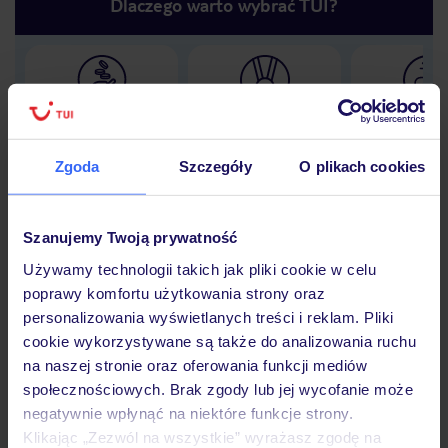
Dlaczego warto wybrać TUI?
Lider niskich cen
Największe biuro
30 lat w P
podróży w Polsce
Zgoda
Szczegóły
O plikach cookies
Szanujemy Twoją prywatność
Hotel
Używamy technologii takich jak pliki cookie w celu
poprawy komfortu użytkowania strony oraz
personalizowania wyświetlanych treści i reklam. Pliki
Opinie
cookie wykorzystywane są także do analizowania ruchu
na naszej stronie oraz oferowania funkcji mediów
społecznościowych. Brak zgody lub jej wycofanie może
Pokoje
negatywnie wpłynąć na niektóre funkcje strony.
Klikając „Zezwól na wszystkie” wyrażasz zgodę na