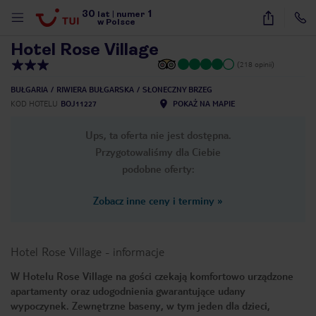
30
1
1
/
13
lat
|
numer
w Polsce
Hotel Rose Village
(218 opinii)
BUŁGARIA
RIWIERA BUŁGARSKA
SŁONECZNY BRZEG
KOD HOTELU
BOJ11227
POKAŻ NA MAPIE
Ups, ta oferta nie jest dostępna.
Przygotowaliśmy dla Ciebie
podobne oferty:
Zobacz inne ceny i terminy
»
Hotel Rose Village
-
informacje
W Hotelu Rose Village na gości czekają komfortowo urządzone
apartamenty oraz udogodnienia gwarantujące udany
nute
wypoczynek. Zewnętrzne baseny, w tym jeden dla dzieci,