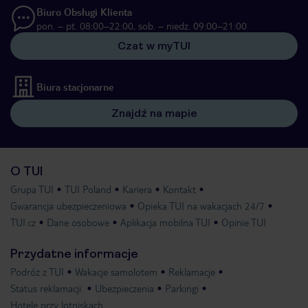
Biuro Obsługi Klienta
pon. – pt. 08:00–22:00, sob. – niedz. 09:00–21:00
Czat w myTUI
Biura stacjonarne
Znajdź na mapie
O TUI
Grupa TUI
TUI Poland
Kariera
Kontakt
Gwarancja ubezpieczeniowa
Opieka TUI na wakacjach 24/7
TUI.cz
Dane osobowe
Aplikacja mobilna TUI
Opinie TUI
Przydatne informacje
Podróż z TUI
Wakacje samolotem
Reklamacje
Status reklamacji
Ubezpieczenia
Parkingi
Hotele przy lotniskach