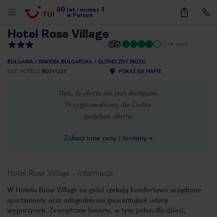
30
1
1
/
13
lat
|
numer
w Polsce
Hotel Rose Village
(218 opinii)
BUŁGARIA
RIWIERA BUŁGARSKA
SŁONECZNY BRZEG
KOD HOTELU
BOJ11227
POKAŻ NA MAPIE
Ups, ta oferta nie jest dostępna.
Przygotowaliśmy dla Ciebie
podobne oferty:
Zobacz inne ceny i terminy
»
Hotel Rose Village
-
informacje
W Hotelu Rose Village na gości czekają komfortowo urządzone
apartamenty oraz udogodnienia gwarantujące udany
nute
wypoczynek. Zewnętrzne baseny, w tym jeden dla dzieci,