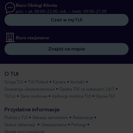
Biuro Obsługi Klienta
pon. – pt. 08:00–22:00, sob. – niedz. 09:00–21:00
Czat w myTUI
Biura stacjonarne
Znajdź na mapie
O TUI
Grupa TUI
TUI Poland
Kariera
Kontakt
Gwarancja ubezpieczeniowa
Opieka TUI na wakacjach 24/7
TUI.cz
Dane osobowe
Aplikacja mobilna TUI
Opinie TUI
Przydatne informacje
Podróż z TUI
Wakacje samolotem
Reklamacje
Status reklamacji
Ubezpieczenia
Parkingi
Hotele przy lotniskach