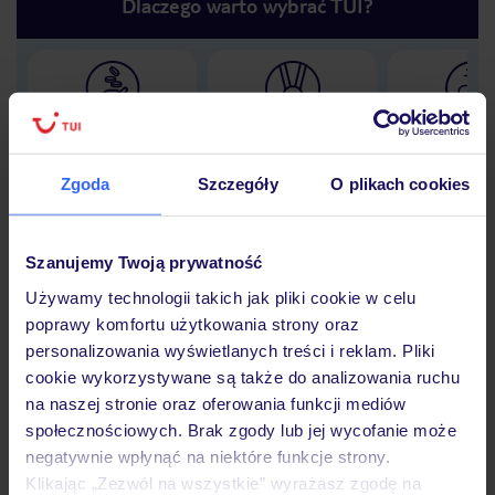
Dlaczego warto wybrać TUI?
Lider niskich cen
Największe biuro
30 lat w P
podróży w Polsce
Zgoda
Szczegóły
O plikach cookies
Szanujemy Twoją prywatność
Hotel
Używamy technologii takich jak pliki cookie w celu
poprawy komfortu użytkowania strony oraz
personalizowania wyświetlanych treści i reklam. Pliki
Opinie
cookie wykorzystywane są także do analizowania ruchu
na naszej stronie oraz oferowania funkcji mediów
społecznościowych. Brak zgody lub jej wycofanie może
Pokoje
negatywnie wpłynąć na niektóre funkcje strony.
Klikając „Zezwól na wszystkie” wyrażasz zgodę na