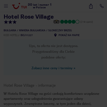
30
1
1
/
13
lat
|
numer
w Polsce
Hotel Rose Village
(218 opinii)
BUŁGARIA
RIWIERA BUŁGARSKA
SŁONECZNY BRZEG
KOD HOTELU
BOJ11227
POKAŻ NA MAPIE
Ups, ta oferta nie jest dostępna.
Przygotowaliśmy dla Ciebie
podobne oferty:
Zobacz inne ceny i terminy
»
Hotel Rose Village
-
informacje
W Hotelu Rose Village na gości czekają komfortowo urządzone
apartamenty oraz udogodnienia gwarantujące udany
nute
wypoczynek. Zewnętrzne baseny, w tym jeden dla dzieci,