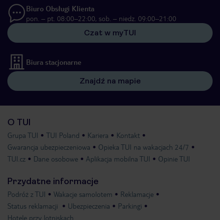
Biuro Obsługi Klienta
pon. – pt. 08:00–22:00, sob. – niedz. 09:00–21:00
Czat w myTUI
Biura stacjonarne
Znajdź na mapie
O TUI
Grupa TUI
TUI Poland
Kariera
Kontakt
Gwarancja ubezpieczeniowa
Opieka TUI na wakacjach 24/7
TUI.cz
Dane osobowe
Aplikacja mobilna TUI
Opinie TUI
Przydatne informacje
Podróż z TUI
Wakacje samolotem
Reklamacje
Status reklamacji
Ubezpieczenia
Parkingi
Hotele przy lotniskach