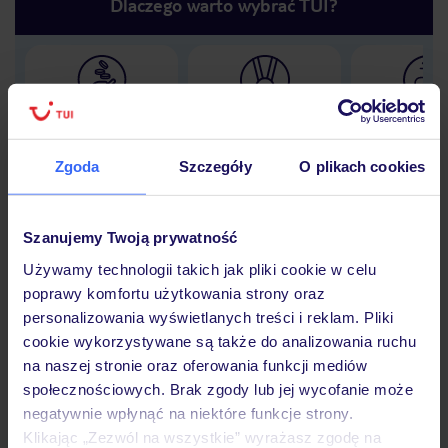
Dlaczego warto wybrać TUI?
Lider niskich cen
Największe biuro
30 lat w P
podróży w Polsce
Zgoda
Szczegóły
O plikach cookies
Szanujemy Twoją prywatność
Hotel
Używamy technologii takich jak pliki cookie w celu
poprawy komfortu użytkowania strony oraz
personalizowania wyświetlanych treści i reklam. Pliki
Opinie
cookie wykorzystywane są także do analizowania ruchu
na naszej stronie oraz oferowania funkcji mediów
społecznościowych. Brak zgody lub jej wycofanie może
Pokoje
negatywnie wpłynąć na niektóre funkcje strony.
Klikając „Zezwól na wszystkie” wyrażasz zgodę na