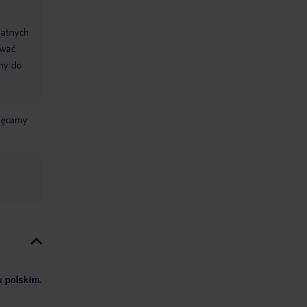
datnych
ować
śmy do
chęcamy
u polskim.