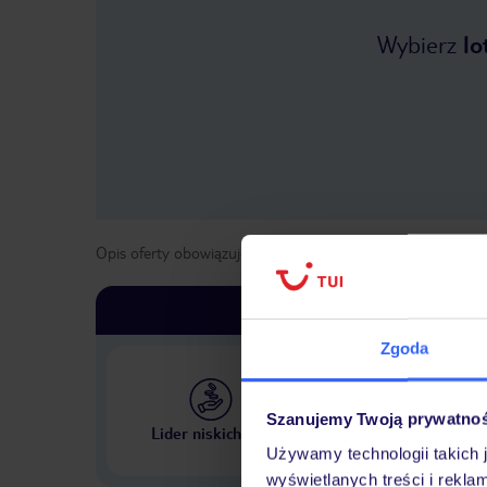
Wybierz
lo
Opis oferty obowiązuje dla wyjazdów w terminie
od
1 maja
Zgoda
Szanujemy Twoją prywatno
Największe biuro podr
Lider niskich cen
w Polsce
Używamy technologii takich 
wyświetlanych treści i rekla