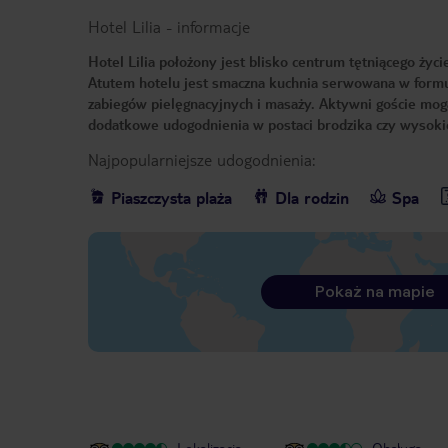
Hotel Lilia
-
informacje
Hotel Lilia położony jest blisko centrum tętniącego życie
Atutem hotelu jest smaczna kuchnia serwowana w formul
zabiegów pielęgnacyjnych i masaży. Aktywni goście mog
dodatkowe udogodnienia w postaci brodzika czy wysokic
Najpopularniejsze udogodnienia:
Piaszczysta plaża
Dla rodzin
Spa
Pokaż na mapie