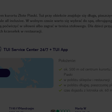
m kurortu Złote Piaski. Tuż przy obiekcie znajduje się długa, piaszczys
e all inclusive. W wolnym czasie warto się wybrać do spa, oferujące
ą poćwiczyć w siłowni albo zagrać w tenisa stołowego. Dla dzieci prz
h krzesełek w restauracji.
TUI Service Center 24/7 + TUI App
Położenie:
ok. 500 m od centrum kurortu 
Piaski
w pobliżu sklepów i restauracji
w pobliżu długiej, piaszczystej p
czas dojazdu z lotniska ok. 60 
T1951YMandrzejm
Marta W