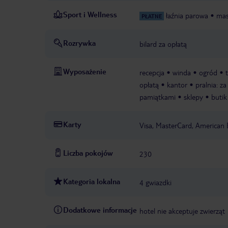
Sport i Wellness
łaźnia parowa
mas
PŁATNE
Rozrywka
bilard za opłatą
Wyposażenie
recepcja
winda
ogród
opłatą
kantor
pralnia: za
pamiątkami
sklepy
butik
Karty
Visa, MasterCard, American 
Liczba pokojów
230
Kategoria lokalna
4 gwiazdki
Dodatkowe informacje
hotel nie akceptuje zwierząt