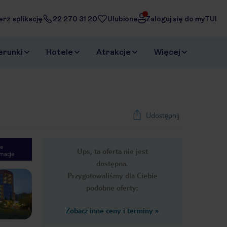
erz aplikację
22 270 31 20
Ulubione
Zaloguj się do myTUI
erunki
Hotele
Atrakcje
Więcej
Udostępnij
e
Ups, ta oferta nie jest
macje
1
/
13
dostępna.
Next slide
Przygotowaliśmy dla Ciebie
podobne oferty:
Zobacz inne ceny i terminy
»