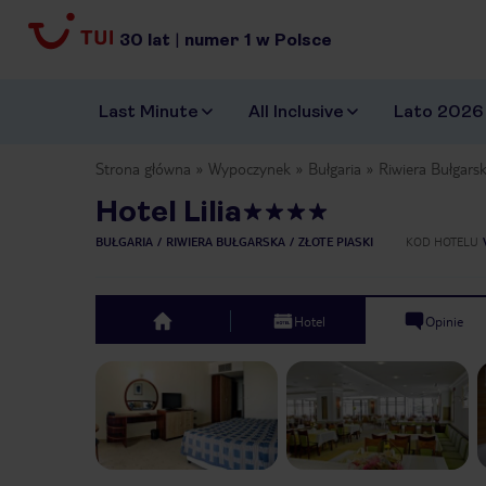
30
lat
|
numer
1
w Polsce
Last Minute
All Inclusive
Lato 2026
Strona główna
Wypoczynek
Bułgaria
Riwiera Bułgars
Hotel Lilia
BUŁGARIA
RIWIERA BUŁGARSKA
ZŁOTE PIASKI
KOD HOTELU
Hotel
Opinie
top
Previous slide