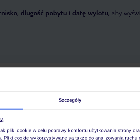
tnisko
,
długość pobytu
i
datę wylotu
, aby wyświe
 2026
do
30 października 2026
Dlaczego warto wybrać TUI?
Szczegóły
ść
óży
Tylko u nas opieka na
10
30 lat w Polsce
wakacjach 24/7
jak pliki cookie w celu poprawy komfortu użytkowania strony or
m. Pliki cookie wykorzystywane są także do analizowania ruchu 