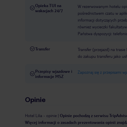
Opieka TUI na
W rezerwowanym hotelu opiek
wakacjach 24/7
pośrednictwem czatu w aplik
informacji dotyczących prze
również wycieczki fakultaty
Państwa dyspozycji: telefon
Transfer
Transfer (przejazd) na trasi
do zakupu transferu jako us
Przepisy wjazdowe i
Zapoznaj się z przepisami w
informacje MSZ
Opinie
Hotel Lilia
-
opinie
|
Opinie pochodzą z serwisu TripAdviso
Więcej informacji o zasadach prezentowania opinii znajd