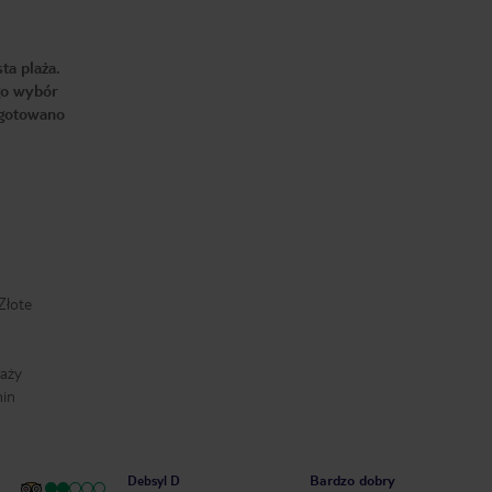
ta plaża.
go wybór
ygotowano
Złote
laży
min
Bardzo dobry
Debsyl D