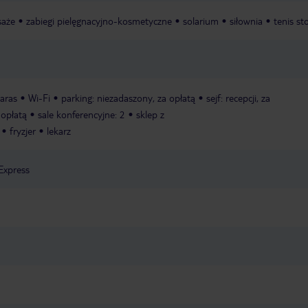
aże
zabiegi pielęgnacyjno-kosmetyczne
solarium
siłownia
tenis st
taras
Wi-Fi
parking: niezadaszony, za opłatą
sejf: recepcji, za
 opłatą
sale konferencyjne: 2
sklep z
fryzjer
lekarz
Express