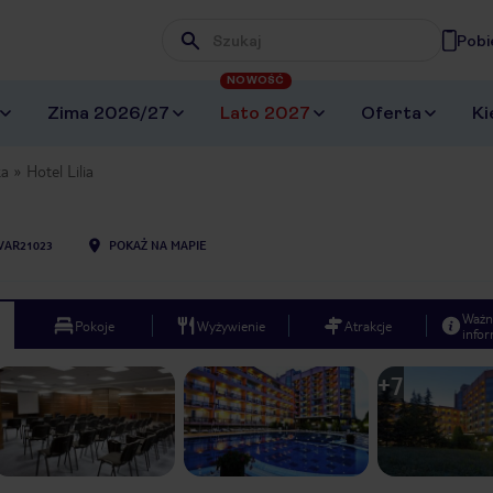
Pobi
Wpisz frazę, której szukasz
NOWOŚĆ
Zima 2026/27
Lato 2027
Oferta
Ki
ka
Hotel Lilia
VAR21023
POKAŻ NA MAPIE
Ważn
Pokoje
Wyżywienie
Atrakcje
infor
+
7