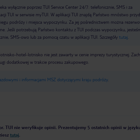
a wyłącznie poprzez TUI Service Center 24/7: telefonicznie, SMS i za
acji TUI w serwisie myTUI. W aplikacji TUI znajdą Państwo mnóstwo przy
biegu podróży i miejsca wypoczynku. Za jej pośrednictwem można rezerw
wne. Jeśli potrzebują Państwo kontaktu z TUI podczas wypoczynku, jeste
icznie, SMS-owo lub za pomocą czatu w aplikacji TUI. Szczegóły
tutaj
.
e lotnisko-hotel-lotnisko nie jest zawarty w cenie imprezy turystycznej. Za
ługi dodatkowej w trakcie procesu zakupowego.
jazdowymi i informacjami MSZ dotyczącymi kraju podróży
.
r. TUI nie weryfikuje opinii. Prezentujemy 5 ostatnich opinii w język
ziesz
tutaj
.