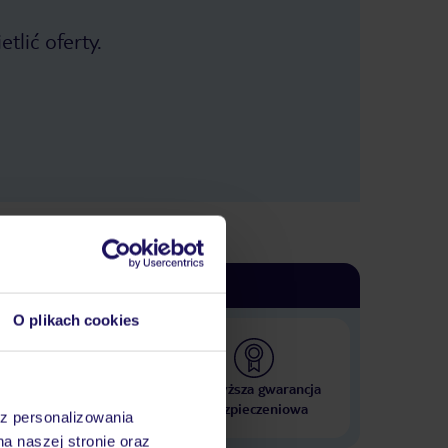
tlić oferty.
O plikach cookies
 000 hoteli w ponad 50
Najwyższa gwarancja
krajach
ubezpieczeniowa
az personalizowania
na naszej stronie oraz