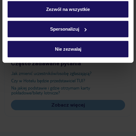
personalizować swój wybór wchodząc w zakładkę
„Szczegóły”
Zezwól na wszystkie
Atrakcje
Szczegółowe informacje o plikach cookie znajdziesz
w
polityce plików cookies
oraz
polityce prywatności
.
Spersonalizuj
Ważne informacje
Nie zezwalaj
Często zadawane pytania
Jak zmienić uczestników/osobę zgłaszającą?
Czy w Hotelu będzie przedstawiciel TUI?
Na jakiej podstawie i gdzie otrzymam karty
pokładowe/bilety lotnicze?
Zobacz więcej