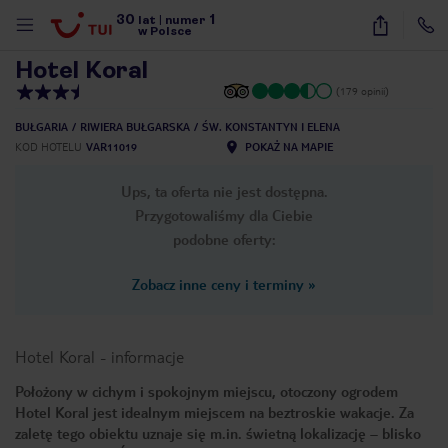
30
1
1
/
16
lat
|
numer
w Polsce
Hotel Koral
(179 opinii)
BUŁGARIA
RIWIERA BUŁGARSKA
ŚW. KONSTANTYN I ELENA
KOD HOTELU
VAR11019
POKAŻ NA MAPIE
Ups, ta oferta nie jest dostępna.
Przygotowaliśmy dla Ciebie
podobne oferty:
Zobacz inne ceny i terminy
»
Hotel Koral
-
informacje
Położony w cichym i spokojnym miejscu, otoczony ogrodem
Hotel Koral jest idealnym miejscem na beztroskie wakacje. Za
nute
zaletę tego obiektu uznaje się m.in. świetną lokalizację – blisko