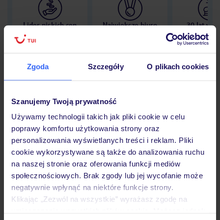
Lider niskich cen
Największe biuro
30 lat w P
podróży w Polsce
Zgoda
Szczegóły
O plikach cookies
Hotel
Szanujemy Twoją prywatność
Używamy technologii takich jak pliki cookie w celu
poprawy komfortu użytkowania strony oraz
Opinie
personalizowania wyświetlanych treści i reklam. Pliki
cookie wykorzystywane są także do analizowania ruchu
na naszej stronie oraz oferowania funkcji mediów
Pokoje
społecznościowych. Brak zgody lub jej wycofanie może
negatywnie wpłynąć na niektóre funkcje strony.
Klikając „Zezwól na wszystkie” wyrażasz zgodę na
Wyżywienie
umieszczenie wszystkich plików cookie. Możesz jednak