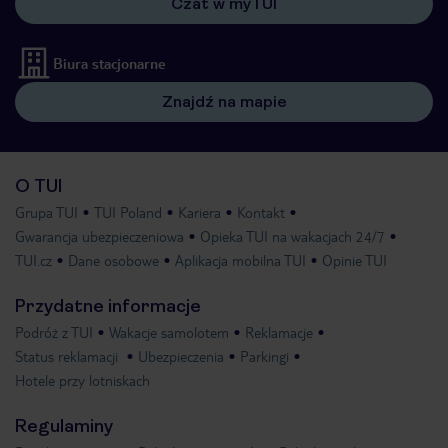
Czat w myTUI
Biura stacjonarne
Znajdź na mapie
O TUI
Grupa TUI
TUI Poland
Kariera
Kontakt
Gwarancja ubezpieczeniowa
Opieka TUI na wakacjach 24/7
TUI.cz
Dane osobowe
Aplikacja mobilna TUI
Opinie TUI
Przydatne informacje
Podróż z TUI
Wakacje samolotem
Reklamacje
Status reklamacji
Ubezpieczenia
Parkingi
Hotele przy lotniskach
Regulaminy