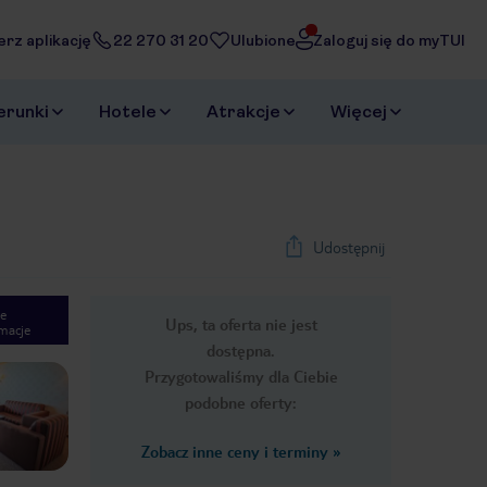
erz aplikację
22 270 31 20
Ulubione
Zaloguj się do myTUI
erunki
Hotele
Atrakcje
Więcej
Udostępnij
e
Ups, ta oferta nie jest
macje
1
/
20
dostępna.
Next slide
Przygotowaliśmy dla Ciebie
podobne oferty:
Zobacz inne ceny i terminy
»