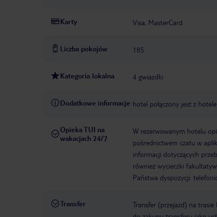
Karty
Visa, MasterCard
Liczba pokojów
185
Kategoria lokalna
4 gwiazdki
Dodatkowe informacje
hotel połączony jest z hote
Opieka TUI na
W rezerwowanym hotelu opiek
wakacjach 24/7
pośrednictwem czatu w aplik
informacji dotyczących prze
również wycieczki fakultaty
Państwa dyspozycji: telefon
Transfer
Transfer (przejazd) na trasi
do zakupu transferu jako us