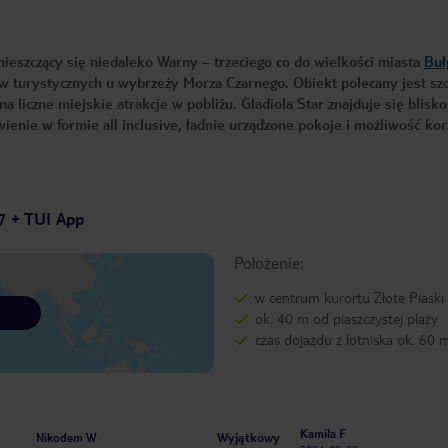
mieszczący się niedaleko Warny – trzeciego co do wielkości miasta
Buł
ów turystycznych u wybrzeży Morza Czarnego. Obiekt polecany jest sz
liczne miejskie atrakcje w pobliżu. Gladiola Star znajduje się blisko
wienie w formie all inclusive, ładnie urządzone pokoje i możliwość kor
7 + TUI App
Położenie:
w centrum kurortu Złote Piaski
ok. 40 m od piaszczystej plaży
czas dojazdu z lotniska ok. 60 
Kamila F
Wyjątkowy
Nikodem W