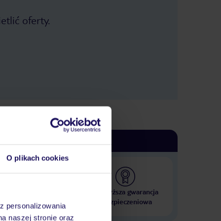
tlić oferty.
O plikach cookies
 000 hoteli w ponad 50
Najwyższa gwarancja
krajach
ubezpieczeniowa
az personalizowania
na naszej stronie oraz