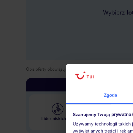
Wybierz
lo
Opis oferty obowiązuje dla wyjazdów w terminie
od
1 maja
Zgoda
Szanujemy Twoją prywatno
Największe biuro podr
Lider niskich cen
w Polsce
Używamy technologii takich 
wyświetlanych treści i rekla