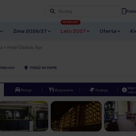
Pobi
Wpisz frazę, której szukasz
NOWOŚĆ
Zima 2026/27
Lato 2027
Oferta
Ki
ka
Hotel Gladiola Star
VAR21035
POKAŻ NA MAPIE
Ważn
Pokoje
Wyżywienie
Atrakcje
infor
+
14