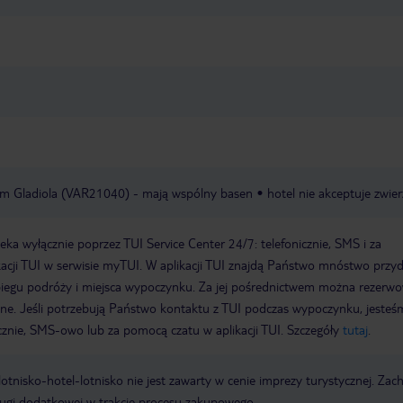
lem Gladiola (VAR21040) - mają wspólny basen
hotel nie akceptuje zwier
a wyłącznie poprzez TUI Service Center 24/7: telefonicznie, SMS i za
acji TUI w serwisie myTUI. W aplikacji TUI znajdą Państwo mnóstwo przy
biegu podróży i miejsca wypoczynku. Za jej pośrednictwem można rezerw
wne. Jeśli potrzebują Państwo kontaktu z TUI podczas wypoczynku, jeste
icznie, SMS-owo lub za pomocą czatu w aplikacji TUI. Szczegóły
tutaj
.
e lotnisko-hotel-lotnisko nie jest zawarty w cenie imprezy turystycznej. Za
ługi dodatkowej w trakcie procesu zakupowego.