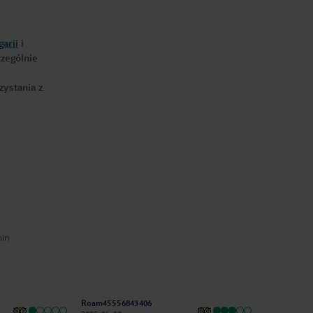
garii
i
czególnie
zystania z
min
Roam45556843406