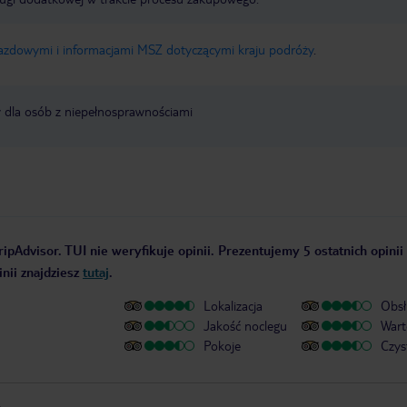
jazdowymi i informacjami MSZ dotyczącymi kraju podróży
.
y dla osób z niepełnosprawnościami
ipAdvisor. TUI nie weryfikuje opinii. Prezentujemy 5 ostatnich opinii
nii znajdziesz
tutaj
.
Lokalizacja
Obsł
Jakość noclegu
Wart
Pokoje
Czys