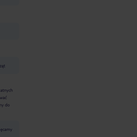
ząt
datnych
ować
śmy do
chęcamy