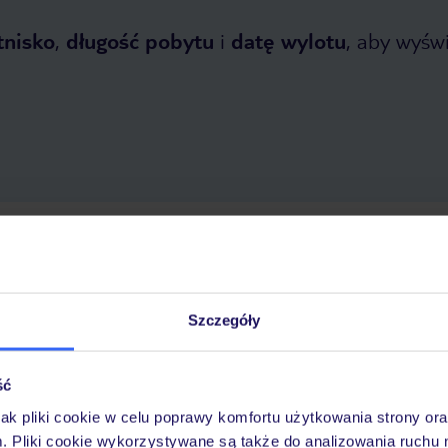
tnisko
,
długość pobytu
i
datę wylotu
, aby wyświe
 2026
do
30 października 2026
Dlaczego warto wybrać TUI?
Szczegóły
ść
óży
Tylko u nas opieka na
10
30 lat w Polsce
wakacjach 24/7
jak pliki cookie w celu poprawy komfortu użytkowania strony or
m. Pliki cookie wykorzystywane są także do analizowania ruchu 