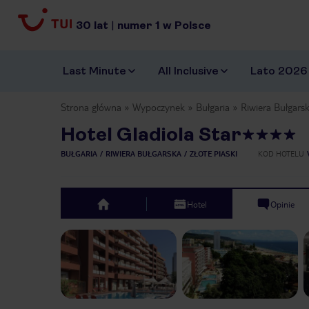
30
lat
|
numer
1
w Polsce
Last Minute
All Inclusive
Lato 2026
Strona główna
Wypoczynek
Bułgaria
Riwiera Bułgars
Hotel Gladiola Star
BUŁGARIA
RIWIERA BUŁGARSKA
ZŁOTE PIASKI
KOD HOTELU
Hotel
Opinie
top
Previous slide