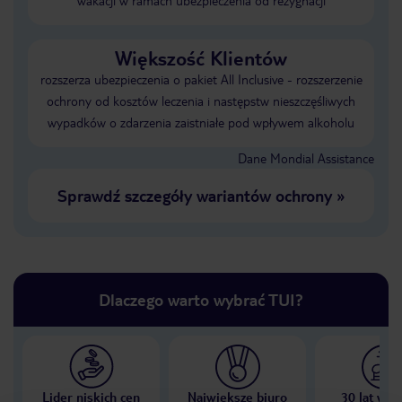
wakacji w ramach ubezpieczenia od rezygnacji
Większość Klientów
rozszerza ubezpieczenia o pakiet All Inclusive - rozszerzenie
ochrony od kosztów leczenia i następstw nieszczęśliwych
wypadków o zdarzenia zaistniałe pod wpływem alkoholu
Dane Mondial Assistance
Sprawdź szczegóły wariantów ochrony
»
Dlaczego warto wybrać TUI?
Lider niskich cen
Największe biuro
30 lat w P