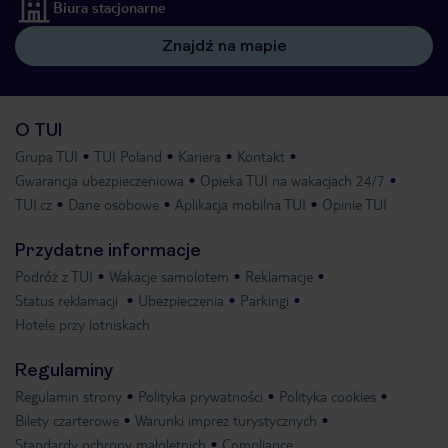
Biura stacjonarne
Znajdź na mapie
O TUI
Grupa TUI
TUI Poland
Kariera
Kontakt
Gwarancja ubezpieczeniowa
Opieka TUI na wakacjach 24/7
TUI.cz
Dane osobowe
Aplikacja mobilna TUI
Opinie TUI
Przydatne informacje
Podróż z TUI
Wakacje samolotem
Reklamacje
Status reklamacji
Ubezpieczenia
Parkingi
Hotele przy lotniskach
Regulaminy
Regulamin strony
Polityka prywatności
Polityka cookies
Bilety czarterowe
Warunki imprez turystycznych
Standardy ochrony małoletnich
Compliance