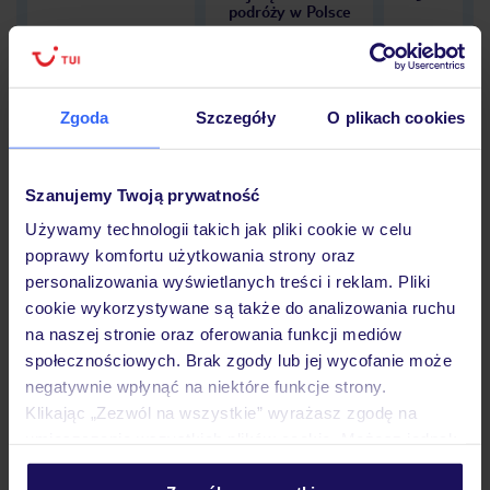
podróży w Polsce
Zgoda
Szczegóły
O plikach cookies
Hotel
Szanujemy Twoją prywatność
Używamy technologii takich jak pliki cookie w celu
Opinie
poprawy komfortu użytkowania strony oraz
personalizowania wyświetlanych treści i reklam. Pliki
cookie wykorzystywane są także do analizowania ruchu
Pokoje
na naszej stronie oraz oferowania funkcji mediów
społecznościowych. Brak zgody lub jej wycofanie może
negatywnie wpłynąć na niektóre funkcje strony.
Wyżywienie
Klikając „Zezwól na wszystkie” wyrażasz zgodę na
umieszczenie wszystkich plików cookie. Możesz jednak
personalizować swój wybór wchodząc w zakładkę
Atrakcje