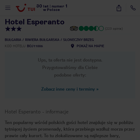
30
1
1
/
22
lat
|
numer
w Polsce
Hotel Esperanto
(223 opinie)
BUŁGARIA
RIWIERA BUŁGARSKA
SŁONECZNY BRZEG
KOD HOTELU
BOJ11006
POKAŻ NA MAPIE
Ups, ta oferta nie jest dostępna.
Przygotowaliśmy dla Ciebie
podobne oferty:
Zobacz inne ceny i terminy
»
Hotel Esperanto
-
informacje
Ten popularny wśród polskich gości hotel znajduje się w pobliżu
tętniącej życiem promenady, która przebiega wzdłuż morza przez
nute
prawie cały kurort. To tu zlokalizowane są najlepsze bary,