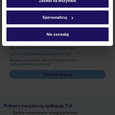
„Szczegóły”
Zezwól na wszystkie
Szczegółowe informacje o plikach cookie znajdziesz
w
polityce plików cookies
oraz
polityce prywatności
.
Ważne informacje
Spersonalizuj
Nie zezwalaj
Często zadawane pytania
Jak zmienić uczestników/osobę zgłaszającą?
Czy w Hotelu będzie przedstawiciel TUI?
Na jakiej podstawie i gdzie otrzymam karty
pokładowe/bilety lotnicze?
Zobacz więcej
Pobierz bezpłatną aplikację TUI
Szybkie wyszukiwanie i przeglądanie ofert