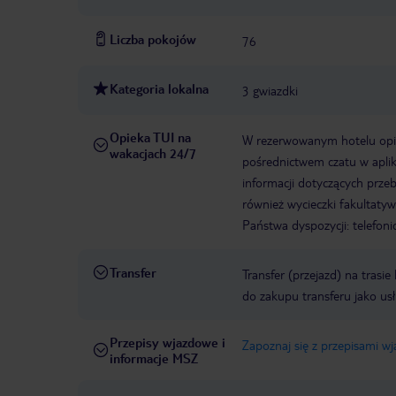
Liczba pokojów
76
Kategoria lokalna
3 gwiazdki
Opieka TUI na
W rezerwowanym hotelu opiek
wakacjach 24/7
pośrednictwem czatu w aplik
informacji dotyczących prze
również wycieczki fakultaty
Państwa dyspozycji: telefon
Transfer
Transfer (przejazd) na trasi
do zakupu transferu jako us
Przepisy wjazdowe i
Zapoznaj się z przepisami w
informacje MSZ