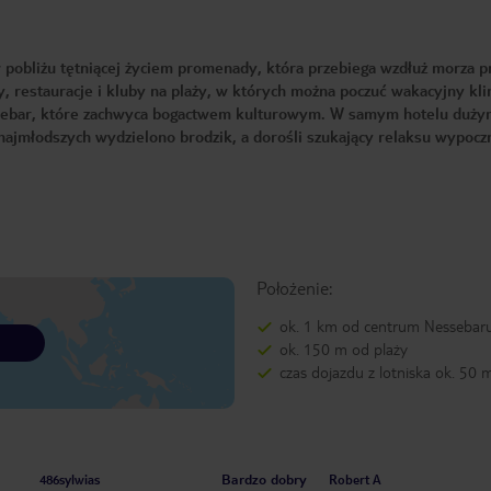
w pobliżu tętniącej życiem promenady, która przebiega wzdłuż morza p
ry, restauracje i kluby na plaży, w których można poczuć wakacyjny kl
Nessebar, które zachwyca bogactwem kulturowym. W samym hotelu duży
 najmłodszych wydzielono brodzik, a dorośli szukający relaksu wypocz
Położenie:
ok. 1 km od centrum Nessebar
ok. 150 m od plaży
czas dojazdu z lotniska ok. 50 
Bardzo dobry
486sylwias
Robert A