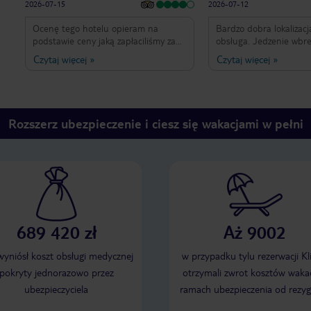
2026-07-15
2026-07-12
Ocenę tego hotelu opieram na
Bardzo dobra lokalizacj
podstawie ceny jaką zapłaciliśmy za
obsługa. Jedzenie wbr
wakacje , a była ona naprawdę
opiniom bardzo smaczn
Czytaj więcej
»
Czytaj więcej
»
bardzo niska . Plusy: •Hotel czysty •
czyste i przestronne. P
śniadania zwyczajne , bez szału , kilka
opcji do wyboru , uważam , że każdy
znajdzie coś dla siebie ,każdego dnia
coś innego, raz trafiła nam się pizza
Rozszerz ubezpieczenie i ciesz się wakacjami w pełni
•apartamenty przestronne • mili
pracownicy •lokalizacja • baseny
Minusy: •bardzo powierzchowne
sprzątanie , dosłownie polegało na
zamieceniu i wymianie ręczniki •
niektóre zużyte meble nienadające
się już do użytku ( niektóre leżaki na
basenie, nam w apartamencie trafiła
689 420 zł
Aż 9002
się sofa , która była już tak wyrobiona
, że nie dało się usiąść na nią •
bardzo długi check in, byliśmy
 wyniósł koszt obsługi medycznej
w przypadku tylu rezerwacji Kl
późnym wieczorem z dziećmi , było
pokryty jednorazowo przez
otrzymali zwrot kosztów wakac
nas może z 5 rodzin a check in trwał
ubezpieczyciela
ramach ubezpieczenia od rezyg
ze dwie godziny • nie polecam
kebaba pod hotelem , obsługa