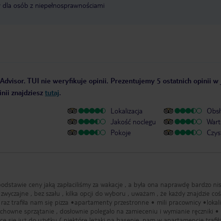
y dla osób z niepełnosprawnościami
Advisor. TUI nie weryfikuje opinii. Prezentujemy 5 ostatnich opinii w
nii znajdziesz
tutaj
.
Lokalizacja
Obsł
Jakość noclegu
Wart
Pokoje
Czys
dstawie ceny jaką zapłaciliśmy za wakacje , a była ona naprawdę bardzo nis
zwyczajne , bez szału , kilka opcji do wyboru , uważam , że każdy znajdzie coś
menty przestronne • mili pracownicy •lokalizacja •