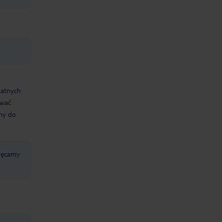
datnych
ować
śmy do
chęcamy