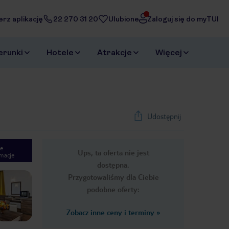
erz aplikację
22 270 31 20
Ulubione
Zaloguj się do myTUI
erunki
Hotele
Atrakcje
Więcej
Udostępnij
e
Ups, ta oferta nie jest
macje
1
/
22
dostępna.
Next slide
Przygotowaliśmy dla Ciebie
podobne oferty:
Zobacz inne ceny i terminy
»