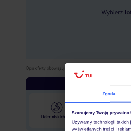
Wybierz
lo
Opis oferty obowiązuje dla wyjazdów w terminie
od
1 maja
Zgoda
Szanujemy Twoją prywatno
Największe biuro podr
Lider niskich cen
w Polsce
Używamy technologii takich 
wyświetlanych treści i rekla