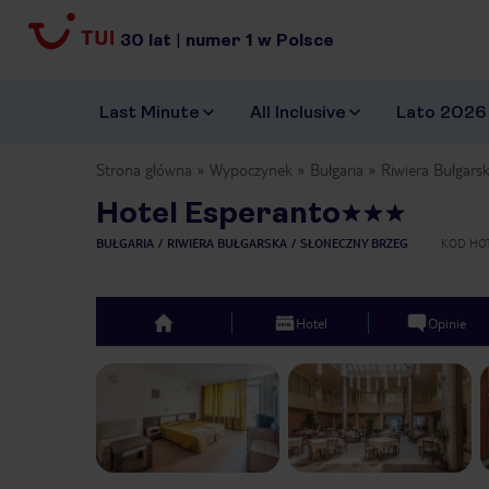
30
lat
|
numer
1
w Polsce
Last Minute
All Inclusive
Lato 2026
Strona główna
Wypoczynek
Bułgaria
Riwiera Bułgars
Hotel Esperanto
BUŁGARIA
RIWIERA BUŁGARSKA
SŁONECZNY BRZEG
KOD HO
Hotel
Opinie
top
Previous slide