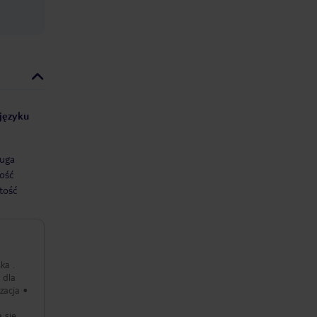
 języku
uga
ość
tość
ka .
 dla