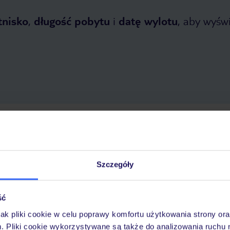
tnisko
,
długość pobytu
i
datę wylotu
, aby wyświe
 2026
do
30 października 2026
Dlaczego warto wybrać TUI?
Szczegóły
ść
óży
Tylko u nas opieka na
10
30 lat w Polsce
wakacjach 24/7
jak pliki cookie w celu poprawy komfortu użytkowania strony or
m. Pliki cookie wykorzystywane są także do analizowania ruchu 