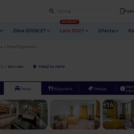
Pobi
Wpisz frazę, której szukasz
NOWOŚĆ
Zima 2026/27
Lato 2027
Oferta
Ki
ka
Hotel Esperanto
TELU
BOJ11006
POKAŻ NA MAPIE
Ważn
Pokoje
Wyżywienie
Atrakcje
infor
+
16