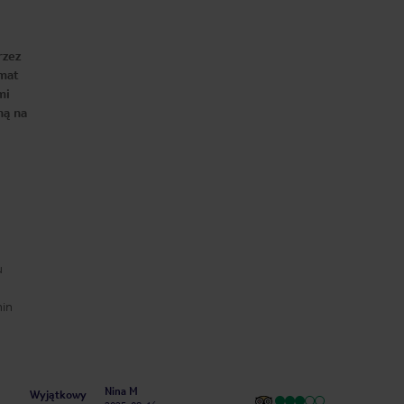
rzez
imat
mi
ną na
u
min
Nina M
Wyjątkowy