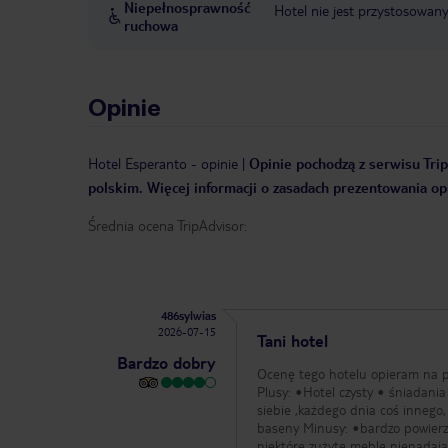
Niepełnosprawność
Hotel nie jest przystosowan
ruchowa
Opinie
Hotel Esperanto
-
opinie
|
Opinie pochodzą z serwisu Trip
polskim. Więcej informacji o zasadach prezentowania opi
Średnia ocena TripAdvisor:
486sylwias
2026-07-15
Tani hotel
Bardzo dobry
Ocenę tego hotelu opieram na po
Plusy: •Hotel czysty • śniadania 
siebie ,każdego dnia coś innego, raz trafiła nam się pizza •aparta
baseny Minusy: •bardzo powierzchowne sprzątanie , dosłownie polegało na zamieceniu i wymianie ręczniki •
niektóre zużyte meble nienadające się już do użytku ( niektóre leżaki na basenie, nam w apartamencie trafiła się