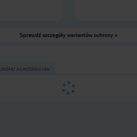
opryskliwa , oszukują a kebab bardzo
przeciętny Podsumowując , hotel
napewno nie dla snobów. Nam
zależało na niskiej cenie , czystości
,basenie i ciepłym morzu i słonecznej
pogodzie i to otrzymaliśmy 🙂
Sprawdź szczegóły wariantów ochrony
»
LENDARZ NAJNIŻSZYCH CEN