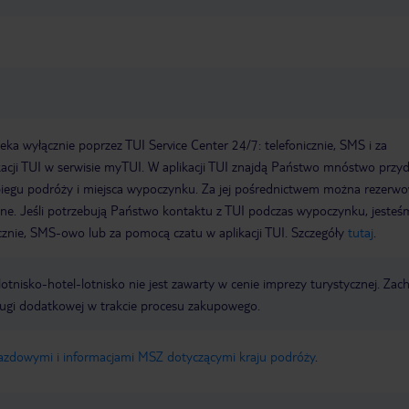
a wyłącznie poprzez TUI Service Center 24/7: telefonicznie, SMS i za
acji TUI w serwisie myTUI. W aplikacji TUI znajdą Państwo mnóstwo przy
biegu podróży i miejsca wypoczynku. Za jej pośrednictwem można rezerw
wne. Jeśli potrzebują Państwo kontaktu z TUI podczas wypoczynku, jeste
icznie, SMS-owo lub za pomocą czatu w aplikacji TUI. Szczegóły
tutaj
.
e lotnisko-hotel-lotnisko nie jest zawarty w cenie imprezy turystycznej. Za
ługi dodatkowej w trakcie procesu zakupowego.
jazdowymi i informacjami MSZ dotyczącymi kraju podróży
.