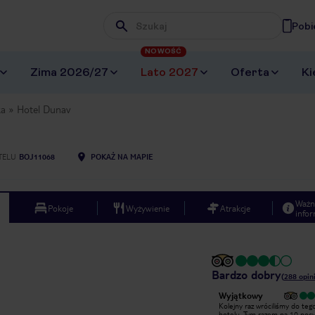
Pobi
Wpisz frazę, której szukasz
NOWOŚĆ
Zima 2026/27
Lato 2027
Oferta
Ki
ka
Hotel Dunav
TELU
BOJ11068
POKAŻ NA MAPIE
Ważn
Pokoje
Wyżywienie
Atrakcje
infor
Bardzo dobry
(
288
opini
Wyjątkowy
Hotel położony w dobrym miejscu,
Kolejny raz wróciliśmy do teg
okolica spokojna, blisko plaży ok 10
hotelu. Tym razem na 10 nocy