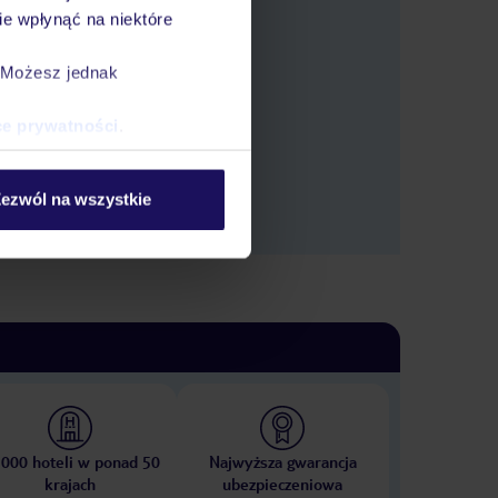
e wpłynąć na niektóre
tlić oferty.
. Możesz jednak
ce prywatności
.
ezwól na wszystkie
 000 hoteli w ponad 50
Najwyższa gwarancja
krajach
ubezpieczeniowa