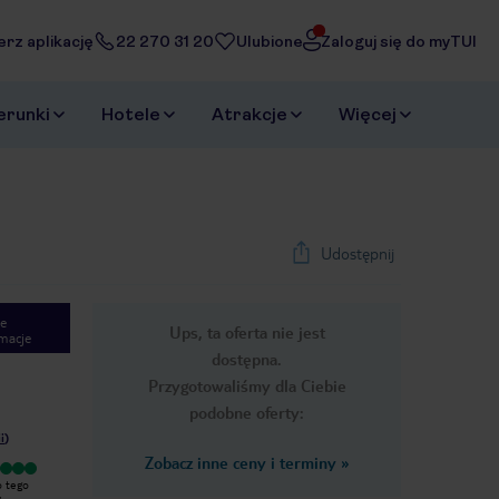
erz aplikację
22 270 31 20
Ulubione
Zaloguj się do myTUI
erunki
Hotele
Atrakcje
Więcej
Udostępnij
e
Ups, ta oferta nie jest
macje
dostępna.
Przygotowaliśmy dla Ciebie
podobne oferty:
i
)
Zobacz inne ceny i terminy
»
Wyjątkowy
Hotel dramat. Począwszy od jedzenia
o tego
Hotel bardzo dobry. Jedzenie
po spleśniałe masło i inne ohydne
.
zróżnicowane i smaczne. Każdy