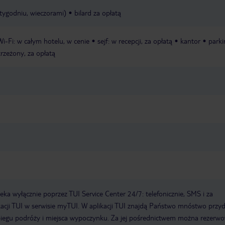
 tygodniu, wieczorami)
bilard za opłatą
Wi-Fi: w całym hotelu, w cenie
sejf: w recepcji, za opłatą
kantor
parki
trzeżony, za opłatą
a wyłącznie poprzez TUI Service Center 24/7: telefonicznie, SMS i za
acji TUI w serwisie myTUI. W aplikacji TUI znajdą Państwo mnóstwo przy
biegu podróży i miejsca wypoczynku. Za jej pośrednictwem można rezerw