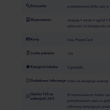
Rozrywka
przedstawienia (kilka razy w
Wyposażenie
recepcja
winda
ogród
zależności od dostępności, s
Karty
Visa, MasterCard
Liczba pokojów
166
Kategoria lokalna
4 gwiazdki
Dodatkowe informacje
hotel nie akceptuje zwierząt
Opieka TUI na
W rezerwowanym hotelu opiek
wakacjach 24/7
pośrednictwem czatu w aplik
informacji dotyczących prze