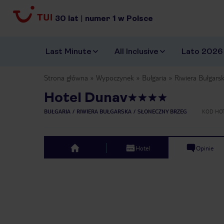
30
lat
|
numer
1
w Polsce
Last Minute
All Inclusive
Lato 2026
Strona główna
Wypoczynek
Bułgaria
Riwiera Bułgars
Hotel Dunav
BUŁGARIA
RIWIERA BUŁGARSKA
SŁONECZNY BRZEG
KOD HO
Hotel
Opinie
top