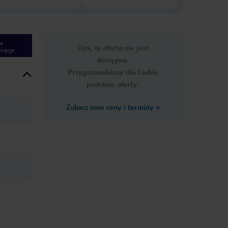
e
Ups, ta oferta nie jest
macje
dostępna.
Przygotowaliśmy dla Ciebie
podobne oferty:
Zobacz inne ceny i terminy
»