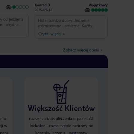
Wyjątkowy
Konrad D
2025-09-12
y od jedzenia
Hotel bardzo dobry. Jedzenie
inne ohydne
zróżnicowane i smaczne. Każdy
ugi do gości
znajdzie cos dla siebie. Obsługa
Czytaj więcej
»
zostać
bardzo pomocna, można sie dogadać
żej
po angielsku i po polsku. Drinki
ię tam niemile
dobre i mocne. Pokoje schludne i
Zobacz więcej opinii
»
telu jakby
sprzątane każdego dnia. Można
spokojnie zostawić dokumenty i
telefon i nie zostanie to ruszone. Do
plaży blisko jak również do restauracji
oraz sklepów. Jeśli wakacje w tej cenie
to tylko tam.
Większość Klientów
ienci
rozszerza ubezpieczenia o pakiet All
ji w
Inclusive - rozszerzenie ochrony od
nacji
kosztów leczenia i następstw