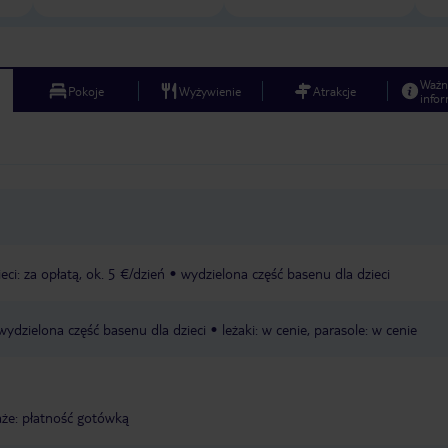
Ważn
Pokoje
Wyżywienie
Atrakcje
infor
eci: za opłatą, ok. 5 €/dzień
wydzielona część basenu dla dzieci
wydzielona część basenu dla dzieci
leżaki: w cenie, parasole: w cenie
że: płatność gotówką