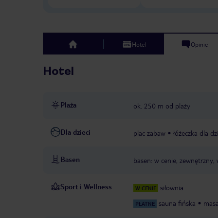
Hotel
Opinie
top
Hotel
Plaża
ok. 250 m od plaży
Dla dzieci
plac zabaw
łóżeczka dla dzi
Basen
basen: w cenie, zewnętrzny, 
Sport i Wellness
siłownia
W CENIE
sauna fińska
masa
PŁATNE