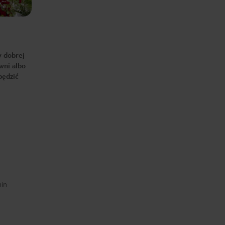
w dobrej
owni albo
pędzić
min