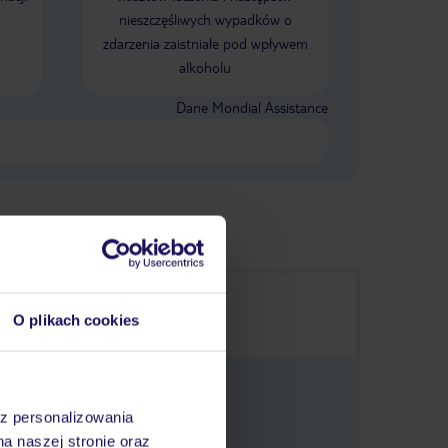
nieszczęśliwych wypadków o
zdarzenia zaistniałe pod wpływem
alkoholu
Dane Mondial Assistance
O plikach cookies
az personalizowania
na naszej stronie oraz