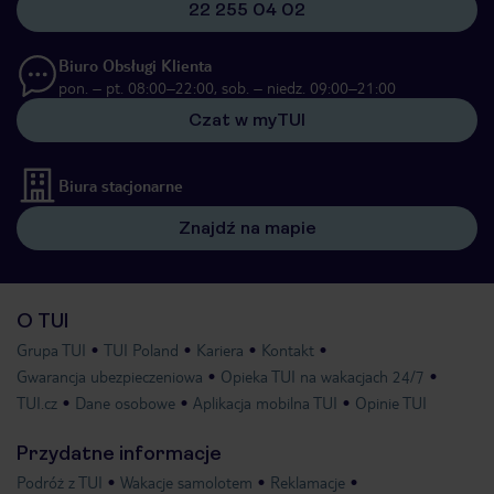
22 255 04 02
Biuro Obsługi Klienta
pon. – pt. 08:00–22:00, sob. – niedz. 09:00–21:00
Czat w myTUI
Biura stacjonarne
Znajdź na mapie
O TUI
Grupa TUI
TUI Poland
Kariera
Kontakt
Gwarancja ubezpieczeniowa
Opieka TUI na wakacjach 24/7
TUI.cz
Dane osobowe
Aplikacja mobilna TUI
Opinie TUI
Przydatne informacje
Podróż z TUI
Wakacje samolotem
Reklamacje