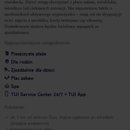
standardu. Dzieci mogą skorzystać z placu zabaw, miniklubu,
minidisco lub ciekawych animacji. Nie zapomniano także o
zwolennikach aktywnego wypoczynku – mają oni do dyspozycji
m.in. zajęcia z aerobiku, korty tenisowe czy siłownię.
Dodatkowym atutem będzie hotelowy aquapark ze
zjeżdżalniami.
Najpopularniejsze udogodnienia:
Piaszczysta plaża
Dla rodzin
Zjeżdżalnie dla dzieci
Plac zabaw
Spa
TUI Service Center 24/7 + TUI App
Położenie:
ok. 1 km od centrum Duni, dojście częściowo po schodach
(przejście podziemne)
bezpośrednio przy plaży