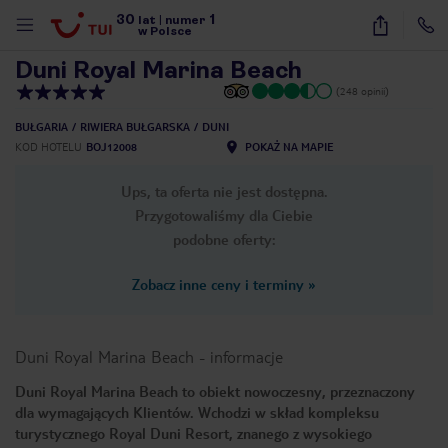
30
1
1
/
17
lat
|
numer
w Polsce
Duni Royal Marina Beach
(248 opinii)
BUŁGARIA
RIWIERA BUŁGARSKA
DUNI
KOD HOTELU
BOJ12008
POKAŻ NA MAPIE
Ups, ta oferta nie jest dostępna.
Przygotowaliśmy dla Ciebie
podobne oferty:
Zobacz inne ceny i terminy
»
Duni Royal Marina Beach
-
informacje
Duni Royal Marina Beach to obiekt nowoczesny, przeznaczony
dla wymagających Klientów. Wchodzi w skład kompleksu
nute
turystycznego Royal Duni Resort, znanego z wysokiego