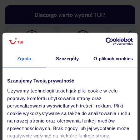
Dlaczego warto wybrać TUI?
Lider niskich cen
Największe biuro
30 lat w P
podróży w Polsce
Zgoda
Szczegóły
O plikach cookies
Szanujemy Twoją prywatność
Używamy technologii takich jak pliki cookie w celu
Hotel
poprawy komfortu użytkowania strony oraz
personalizowania wyświetlanych treści i reklam. Pliki
cookie wykorzystywane są także do analizowania ruchu
Opinie
na naszej stronie oraz oferowania funkcji mediów
społecznościowych. Brak zgody lub jej wycofanie może
negatywnie wpłynąć na niektóre funkcje strony.