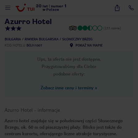
30
1
1
/
16
lat
|
numer
w Polsce
Azurro Hotel
(233 opinie)
BUŁGARIA
RIWIERA BUŁGARSKA
SŁONECZNY BRZEG
KOD HOTELU
BOJ11007
POKAŻ NA MAPIE
Ups, ta oferta nie jest dostępna.
Przygotowaliśmy dla Ciebie
podobne oferty:
Zobacz inne ceny i terminy
»
Azurro Hotel
-
informacje
Azurro hotel znajduje się w południowej części Słonecznego
Brzegu, ok. 60 m od piaszczystej plaży. Blisko jest także do
nute
centrum kurortu, oferującego liczne atrakcje turystyczne.