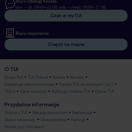
Biuro Obsługi Klienta
pon. – pt. 08:00–22:00, sob. – niedz. 09:00–21:00
Czat w myTUI
Biura stacjonarne
Znajdź na mapie
O TUI
Grupa TUI
TUI Poland
Kariera
Kontakt
Gwarancja ubezpieczeniowa
Opieka TUI na wakacjach 24/7
TUI.cz
Dane osobowe
Aplikacja mobilna TUI
Opinie TUI
Przydatne informacje
Podróż z TUI
Wakacje samolotem
Reklamacje
Status reklamacji
Ubezpieczenia
Parkingi
Hotele przy lotniskach