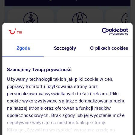
Lider niskich cen
Największe biuro
30 lat w P
podróży w Polsce
Zgoda
Szczegóły
O plikach cookies
Szanujemy Twoją prywatność
Hotel
Używamy technologii takich jak pliki cookie w celu
poprawy komfortu użytkowania strony oraz
personalizowania wyświetlanych treści i reklam. Pliki
Opinie
cookie wykorzystywane są także do analizowania ruchu
na naszej stronie oraz oferowania funkcji mediów
społecznościowych. Brak zgody lub jej wycofanie może
Pokoje
negatywnie wpłynąć na niektóre funkcje strony.
Klikając „Zezwól na wszystkie” wyrażasz zgodę na