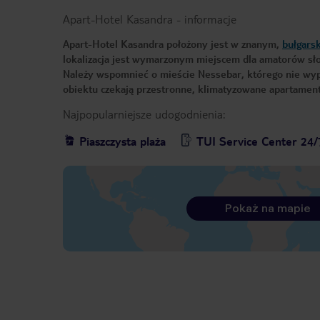
Apart-Hotel Kasandra
-
informacje
Apart-Hotel Kasandra położony jest w znanym,
bułgars
lokalizacja jest wymarzonym miejscem dla amatorów słone
Należy wspomnieć o mieście Nessebar, którego nie wyp
obiektu czekają przestronne, klimatyzowane apartame
Najpopularniejsze udogodnienia:
Piaszczysta plaża
TUI Service Center 24/
Pokaż na mapie