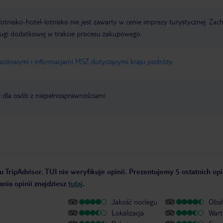
e lotnisko-hotel-lotnisko nie jest zawarty w cenie imprezy turystycznej. Za
ługi dodatkowej w trakcie procesu zakupowego.
jazdowymi i informacjami MSZ dotyczącymi kraju podróży
.
y dla osób z niepełnosprawnościami
 TripAdvisor. TUI nie weryfikuje opinii. Prezentujemy 5 ostatnich opi
nia opinii znajdziesz
tutaj
.
Jakość noclegu
Obsł
Lokalizacja
Wart