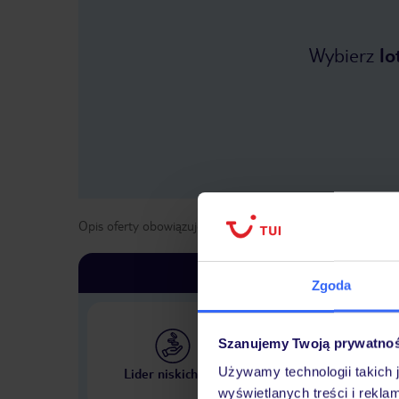
Wybierz
lo
Opis oferty obowiązuje dla wyjazdów w terminie
od
1 maja
Zgoda
Szanujemy Twoją prywatno
Największe biuro podr
Używamy technologii takich 
Lider niskich cen
w Polsce
wyświetlanych treści i rekla