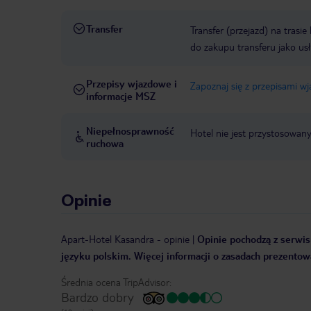
Transfer
Transfer (przejazd) na trasi
do zakupu transferu jako us
Przepisy wjazdowe i
Zapoznaj się z przepisami w
informacje MSZ
Niepełnosprawność
Hotel nie jest przystosowan
ruchowa
Opinie
Apart-Hotel Kasandra
-
opinie
|
Opinie pochodzą z serwisu
języku polskim. Więcej informacji o zasadach prezentowa
Średnia ocena TripAdvisor:
Bardzo dobry