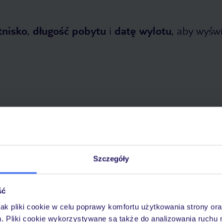
tnisko
,
długość pobytu
i
datę wylotu
, aby wyświe
 2026
do
30 października 2026
Dlaczego warto wybrać TUI?
Szczegóły
ść
óży
Tylko u nas opieka na
10
jak pliki cookie w celu poprawy komfortu użytkowania strony or
30 lat w Polsce
wakacjach 24/7
m. Pliki cookie wykorzystywane są także do analizowania ruchu 