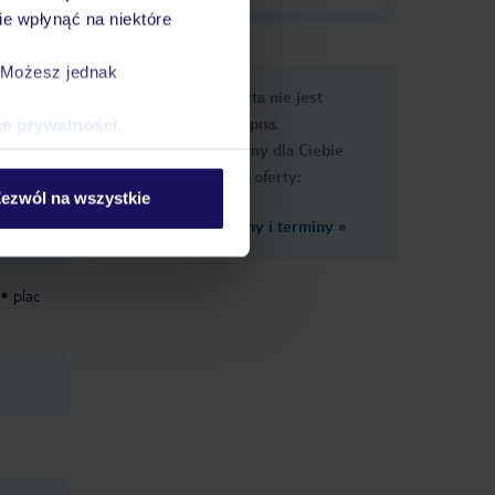
e wpłynąć na niektóre
. Możesz jednak
e
Ups, ta oferta nie jest
macje
dostępna.
ce prywatności
.
Przygotowaliśmy dla Ciebie
podobne oferty:
ezwól na wszystkie
Zobacz inne ceny i terminy
»
plac