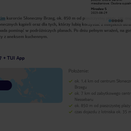
niż podać namiary na weterynarza.
mieszkaniowe. Osobna sypialn
Napewno już się tam nigdy nie
Aneks kuchenny wyposażony
Małgorzata K
Mirosław S
pojawię. Food ok but a waitress
(można zabrać własną patelnię
2018-08-12
prefered throwing away wounded
2025-08-29
Cicha okolica. Typowa kwatera
kitten to letting rescue it. This
kim
kurorcie Słoneczny Brzeg, ok. 850 m od piaszczystej plaży. Tak do
urlop nad morzem. nikt przeci
attitude makes me avoid this place
przebywa w AP cały dzień. Ma
in the future.
cznych kąpieli oraz dla tych, którzy lubią korzystać z miejskich atrak
problem z prysznicem bo wo
wylewa się na łazienkę - moż
ada pominąć w podróżniczych planach. Po dniu pełnym wrażeń, na goś
zabrać ściągaczkę do szyb.
nty z aneksem kuchennym.
7 + TUI App
Położenie:
ok. 1,4 km od centrum Słonecz
Brzegu
ok. 7 km od zabytkowego cent
Nessebaru
ok. 850 m od piaszczystej plaży
czas dojazdu z lotniska ok. 35 