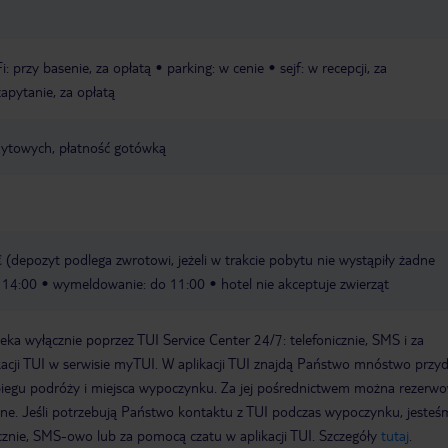
i: przy basenie, za opłatą
parking: w cenie
sejf: w recepcji, za
zapytanie, za opłatą
edytowych, płatność gotówką
depozyt podlega zwrotowi, jeżeli w trakcie pobytu nie wystąpiły żadne
 14:00
wymeldowanie: do 11:00
hotel nie akceptuje zwierząt
a wyłącznie poprzez TUI Service Center 24/7: telefonicznie, SMS i za
acji TUI w serwisie myTUI. W aplikacji TUI znajdą Państwo mnóstwo przy
biegu podróży i miejsca wypoczynku. Za jej pośrednictwem można rezerw
wne. Jeśli potrzebują Państwo kontaktu z TUI podczas wypoczynku, jeste
icznie, SMS-owo lub za pomocą czatu w aplikacji TUI. Szczegóły
tutaj
.