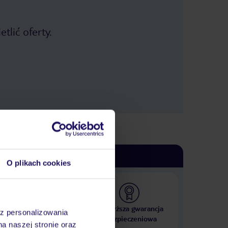
tlić oferty.
O plikach cookies
 000 hoteli w ponad 50
Najwyższa gwarancja
az personalizowania
krajach
ubezpieczeniowa
na naszej stronie oraz