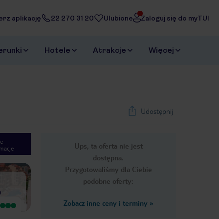
erz aplikację
22 270 31 20
Ulubione
Zaloguj się do myTUI
erunki
Hotele
Atrakcje
Więcej
Udostępnij
e
Ups, ta oferta nie jest
macje
1
/
20
dostępna.
Next slide
Przygotowaliśmy dla Ciebie
podobne oferty:
)
Zobacz inne ceny i terminy
»
Pokój duży, ale zdecydowanie
Pokoje dość duże..wyposażenie kuchni:
mniejszy niż w opisie. Byliśmy w
brakowało jakiejkolwiek patelni..reszta 3