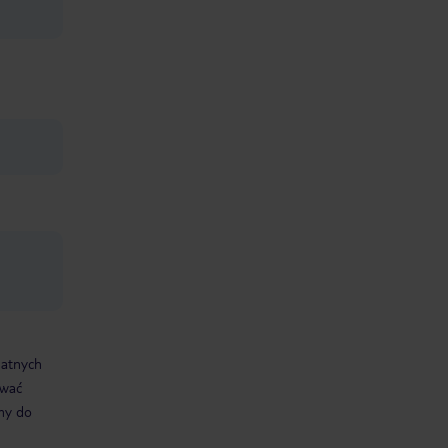
datnych
ować
śmy do