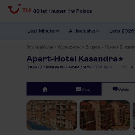
30
lat
|
numer
1
w Polsce
Last Minute
All Inclusive
Lato 2026
Strona główna
Wypoczynek
Bułgaria
Riwiera Bułgars
Apart-Hotel Kasandra
BUŁGARIA
RIWIERA BUŁGARSKA
SŁONECZNY BRZEG
KOD HO
Hotel
Opinie
top
Previous slide