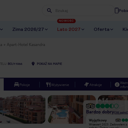
Pobi
Wpisz frazę, której szukasz
NOWOŚĆ
Zima 2026/27
Lato 2027
Oferta
Ki
ka
Apart-Hotel Kasandra
TELU
BOJ11066
POKAŻ NA MAPIE
Ważn
Pokoje
Wyżywienie
Atrakcje
infor
+
14
Bardzo dobry
(
18
opinii
Wyjątkowy
Jedzenie ok ale barmanka wolała
Wrzesień 2023. Zadowoleni z
wyrzucić rannego kociaka z posesji
pobytu. Dobre warunki