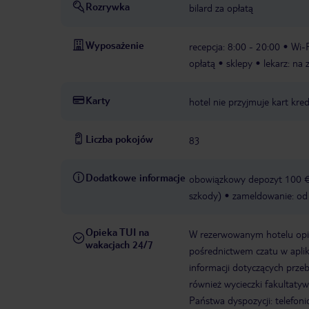
Rozrywka
bilard za opłatą
Wyposażenie
recepcja: 8:00 - 20:00
Wi-F
opłatą
sklepy
lekarz: na 
Karty
hotel nie przyjmuje kart kr
Liczba pokojów
83
Dodatkowe informacje
obowiązkowy depozyt 100 € (
szkody)
zameldowanie: od
Opieka TUI na
W rezerwowanym hotelu opiek
wakacjach 24/7
pośrednictwem czatu w aplik
informacji dotyczących prze
również wycieczki fakultaty
Państwa dyspozycji: telefon