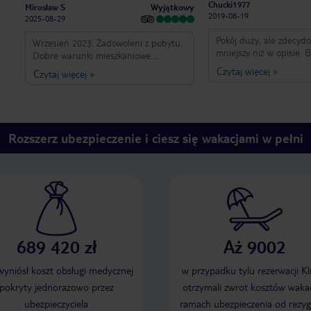
Chucki1977
Wyjątkowy
Mirosław S
2019-08-19
2025-08-29
Pokój duży, ale zdecyd
Wrzesień 2023. Zadowoleni z pobytu.
mniejszy niż w opisie. 
Dobre warunki mieszkaniowe.
apartamencie APX1 wg 
Osobna sypialnia. Aneks kuchenny
Czytaj więcej
»
Czytaj więcej
»
W rzeczywistości 36,24
wyposażony (można zabrać własną
TUI odpowiedział, że B
patelnię ) . Cicha okolica. Typowa
metraż ze ścianami (ni
kwatera na urlop nad morzem. nikt
miało znaczyć). Po wejś
przecież nie przebywa w AP cały
(każdorazowym) do pok
dzień. Mały problem z prysznicem bo
Rozszerz ubezpieczenie i ciesz się wakacjami w pełni
zaduch. Po uruchomieni
woda wylewa się na łazienkę - można
aneks kuchenny słaby 
zabrać ściągaczkę do szyb.
gotowaliśmy) dwa garnki
tyle. Łóżko w pokoju z
kompletna porażka. Nad
dla dzieci (ja nie nale
a po położeniu uwieraj
stelażu, dzieciom z uwa
wzrost to nie przeszkadzało).
689 420 zł
Aż 9002
się na nim usiąść bo si
sypialni łóżko ok. Łazie
 wyniósł koszt obsługi medycznej
w przypadku tylu rezerwacji Kl
warunki bułgarskie (byl
pokryty jednorazowo przez
otrzymali zwrot kosztów wakac
Bułgarii) bardzo przyzw
prawda słaby odpływ wo
ubezpieczyciela
ramach ubezpieczenia od rezyg