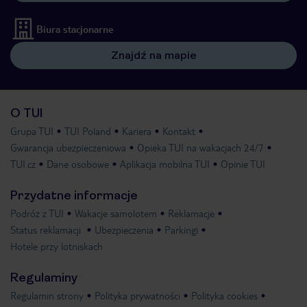
Biura stacjonarne
Znajdź na mapie
O TUI
Grupa TUI
TUI Poland
Kariera
Kontakt
Gwarancja ubezpieczeniowa
Opieka TUI na wakacjach 24/7
TUI.cz
Dane osobowe
Aplikacja mobilna TUI
Opinie TUI
Przydatne informacje
Podróż z TUI
Wakacje samolotem
Reklamacje
Status reklamacji
Ubezpieczenia
Parkingi
Hotele przy lotniskach
Regulaminy
Regulamin strony
Polityka prywatności
Polityka cookies