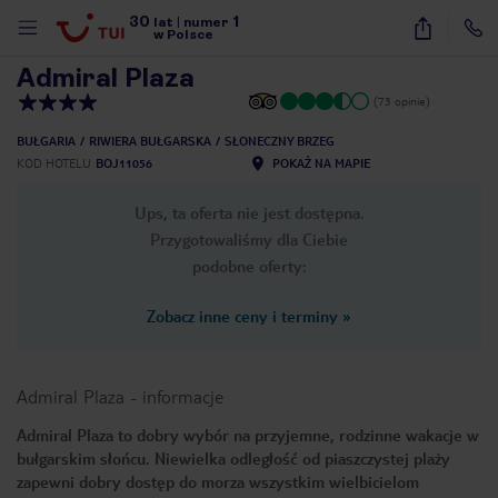
30
1
1
/
29
lat
|
numer
w Polsce
Admiral Plaza
(73 opinie)
BUŁGARIA
RIWIERA BUŁGARSKA
SŁONECZNY BRZEG
KOD HOTELU
BOJ11056
POKAŻ NA MAPIE
Ups, ta oferta nie jest dostępna.
Przygotowaliśmy dla Ciebie
podobne oferty:
Zobacz inne ceny i terminy
»
Admiral Plaza
-
informacje
Admiral Plaza to dobry wybór na przyjemne, rodzinne wakacje w
bułgarskim słońcu. Niewielka odległość od piaszczystej plaży
nute
zapewni dobry dostęp do morza wszystkim wielbicielom