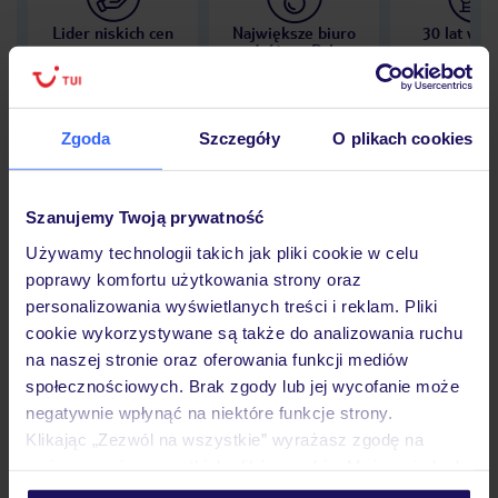
Lider niskich cen
Największe biuro
30 lat w P
podróży w Polsce
Zgoda
Szczegóły
O plikach cookies
Hotel
Szanujemy Twoją prywatność
Używamy technologii takich jak pliki cookie w celu
Opinie
poprawy komfortu użytkowania strony oraz
personalizowania wyświetlanych treści i reklam. Pliki
cookie wykorzystywane są także do analizowania ruchu
Pokoje
na naszej stronie oraz oferowania funkcji mediów
społecznościowych. Brak zgody lub jej wycofanie może
negatywnie wpłynąć na niektóre funkcje strony.
Klikając „Zezwól na wszystkie” wyrażasz zgodę na
Wyżywienie
umieszczenie wszystkich plików cookie. Możesz jednak
personalizować swój wybór wchodząc w zakładkę