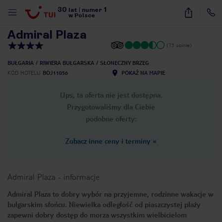
30
1
1
/
29
lat
|
numer
w Polsce
Admiral Plaza
(73 opinie)
BUŁGARIA
RIWIERA BUŁGARSKA
SŁONECZNY BRZEG
KOD HOTELU
BOJ11056
POKAŻ NA MAPIE
Ups, ta oferta nie jest dostępna.
Przygotowaliśmy dla Ciebie
podobne oferty:
Zobacz inne ceny i terminy
»
Admiral Plaza
-
informacje
Admiral Plaza to dobry wybór na przyjemne, rodzinne wakacje w
bułgarskim słońcu. Niewielka odległość od piaszczystej plaży
nute
zapewni dobry dostęp do morza wszystkim wielbicielom