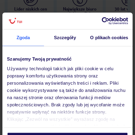
Lider niskich cen
Największe biuro
30 lat w P
podróży w Polsce
Zgoda
Szczegóły
O plikach cookies
Hotel
Szanujemy Twoją prywatność
Używamy technologii takich jak pliki cookie w celu
Opinie
poprawy komfortu użytkowania strony oraz
personalizowania wyświetlanych treści i reklam. Pliki
cookie wykorzystywane są także do analizowania ruchu
Pokoje
na naszej stronie oraz oferowania funkcji mediów
społecznościowych. Brak zgody lub jej wycofanie może
negatywnie wpłynąć na niektóre funkcje strony.
Klikając „Zezwól na wszystkie” wyrażasz zgodę na
Wyżywienie
umieszczenie wszystkich plików cookie. Możesz jednak
personalizować swój wybór wchodząc w zakładkę