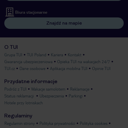
Biura stacjonarne
Znajdź na mapie
O TUI
Grupa TUI
TUI Poland
Kariera
Kontakt
Gwarancja ubezpieczeniowa
Opieka TUI na wakacjach 24/7
TUI.cz
Dane osobowe
Aplikacja mobilna TUI
Opinie TUI
Przydatne informacje
Podróż z TUI
Wakacje samolotem
Reklamacje
Status reklamacji
Ubezpieczenia
Parkingi
Hotele przy lotniskach
Regulaminy
Regulamin strony
Polityka prywatności
Polityka cookies