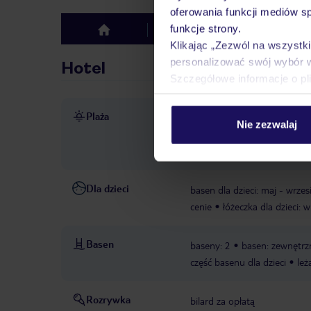
oferowania funkcji mediów s
funkcje strony.
Hotel
Opinie
top
Klikając „Zezwól na wszystk
personalizować swój wybór 
Hotel
Szczegółowe informacje o pl
Plaża
ok. 250 m od plaży
piaszc
Nie zezwalaj
gwarantowana, zależna od d
gwarantowana, zależna od d
Dla dzieci
basen dla dzieci: maj - wrzes
cenie
łóżeczka dla dzieci:
Basen
baseny: 2
basen: zewnętrz
część basenu dla dzieci
leż
Rozrywka
bilard za opłatą