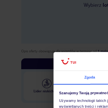
Wybierz
lo
Opis oferty obowiązuje dla wyjazdów w terminie
od
1 maja
Zgoda
Największe biuro podr
Lider niskich cen
Szanujemy Twoją prywatno
w Polsce
Używamy technologii takich 
wyświetlanych treści i rekla