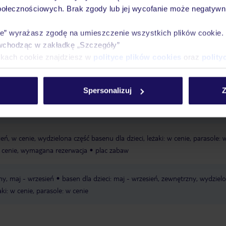
połecznościowych. Brak zgody lub jej wycofanie może negatywni
Ważn
Pokoje
Wyżywienie
Atrakcje
infor
ie” wyrażasz zgodę na umieszczenie wszystkich plików cookie
wchodząc w zakładkę „Szczegóły”
ikach cookie znajdziesz w
polityce plików cookies
oraz
polity
zysta
hotel oddzielony od plaży ulicą
leżaki za opłatą, dostępność nie j
Spersonalizuj
Z
ecyzji hotelu lub dostawcy zewnętrznego
parasole za opłatą, dostępność 
ecyzji hotelu lub dostawcy zewnętrznego
ień, w cenie, wydzielona część basenu dla dzieci, leżaki: w cenie, parasole: 
 w cenie, wymagana rezerwacja
plac zabaw
ny, maj - wrzesień
basen dla dzieci: maj - wrzesień, zewnętrzny, wydziel
aki: w cenie, parasole: w cenie