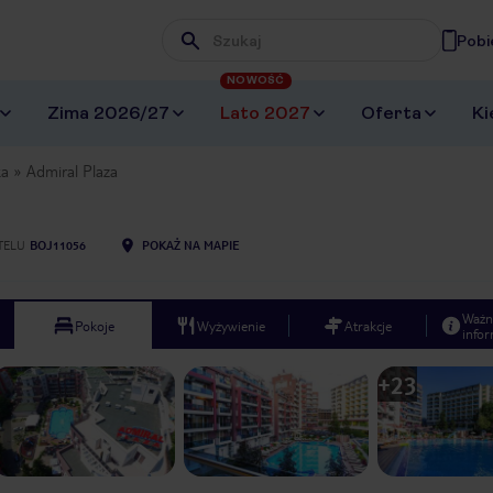
Pobi
Wpisz frazę, której szukasz
NOWOŚĆ
Zima 2026/27
Lato 2027
Oferta
Ki
ka
Admiral Plaza
TELU
BOJ11056
POKAŻ NA MAPIE
Ważn
Pokoje
Wyżywienie
Atrakcje
infor
+
23