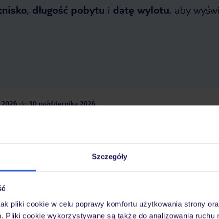
tnisko
,
długość pobytu
i
datę wylotu
, aby wyświe
 2026
do
30 października 2026
Dlaczego warto wybrać TUI?
Szczegóły
óży
Tylko u nas opieka na
10
30 lat w Polsce
ść
wakacjach 24/7
jak pliki cookie w celu poprawy komfortu użytkowania strony or
m. Pliki cookie wykorzystywane są także do analizowania ruchu 