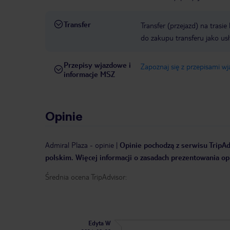
Transfer
Transfer (przejazd) na trasi
do zakupu transferu jako us
Przepisy wjazdowe i
Zapoznaj się z przepisami w
informacje MSZ
Opinie
Admiral Plaza
-
opinie
|
Opinie pochodzą z serwisu TripAdv
polskim. Więcej informacji o zasadach prezentowania opi
Średnia ocena TripAdvisor:
Edyta W