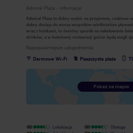
Admiral Plaza
-
informacje
Admiral Plaza to dobry wybór na przyjemne, rodzinne wa
dobry dostęp do morza wszystkim wielbicielom pływania
wraz z leżakami, to świetny sposób na naładowanie bate
drinków, a w hotelowej restauracji goście będą mogli z
Najpopularniejsze udogodnienia:
Darmowe Wi-Fi
Piaszczysta plaża
T
Pokaż na mapie
Lokalizacja
Obsługa