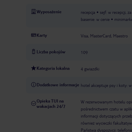
Wyposażenie
recepcja
sejf: w recepcji, z
basenie: w cenie
minimark
Karty
Visa, MasterCard, Maestro
Liczba pokojów
109
Kategoria lokalna
4 gwiazdki
Dodatkowe informacje
hotel akceptuje psy i koty:
Opieka TUI na
W rezerwowanym hotelu opiek
wakacjach 24/7
pośrednictwem czatu w aplik
informacji dotyczących prze
również wycieczki fakultaty
Państwa dyspozycji: telefon