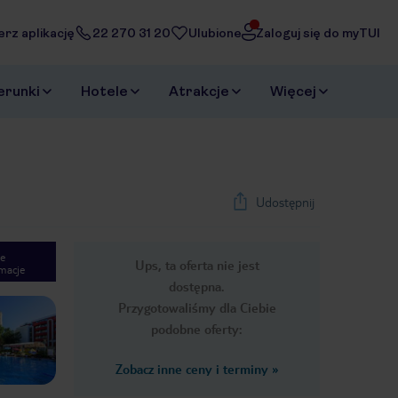
erz aplikację
22 270 31 20
Ulubione
Zaloguj się do myTUI
erunki
Hotele
Atrakcje
Więcej
Udostępnij
e
Ups, ta oferta nie jest
macje
1
/
29
dostępna.
Next slide
Przygotowaliśmy dla Ciebie
podobne oferty:
Zobacz inne ceny i terminy
»