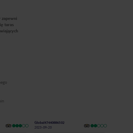
y zapewni
ię taras
źwiających
nego
min
Global47440886502
2023-09-20