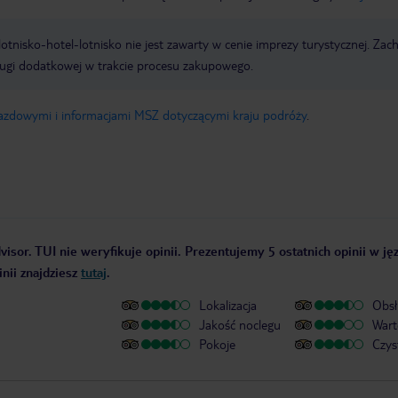
e lotnisko-hotel-lotnisko nie jest zawarty w cenie imprezy turystycznej. Za
ługi dodatkowej w trakcie procesu zakupowego.
jazdowymi i informacjami MSZ dotyczącymi kraju podróży
.
isor. TUI nie weryfikuje opinii. Prezentujemy 5 ostatnich opinii w ję
nii znajdziesz
tutaj
.
Lokalizacja
Obsł
Jakość noclegu
Wart
Pokoje
Czys