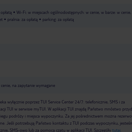
a opłatą
Wi-Fi: w miejscach ogólnodostępnych: w cenie, w barze: w cenie,
et
pralnia: za opłatą
parking: za opłatą
 w cenie, na zapytanie wymagane
a wyłącznie poprzez TUI Service Center 24/7: telefonicznie, SMS i za
acji TUI w serwisie myTUI. W aplikacji TUI znajdą Państwo mnóstwo przy
biegu podróży i miejsca wypoczynku. Za jej pośrednictwem można rezerw
wne. Jeśli potrzebują Państwo kontaktu z TUI podczas wypoczynku, jeste
icznie, SMS-owo lub za pomocą czatu w aplikacji TUI. Szczegóły
tutaj
.