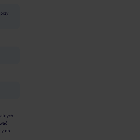
 przy
datnych
ować
śmy do