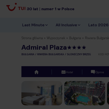
30
lat
|
numer
1
w Polsce
Last Minute
All Inclusive
Lato 2026
Strona główna
Wypoczynek
Bułgaria
Riwiera Bułgars
Admiral Plaza
BUŁGARIA
RIWIERA BUŁGARSKA
SŁONECZNY BRZEG
KOD HO
Hotel
Opinie
top
Previous slide