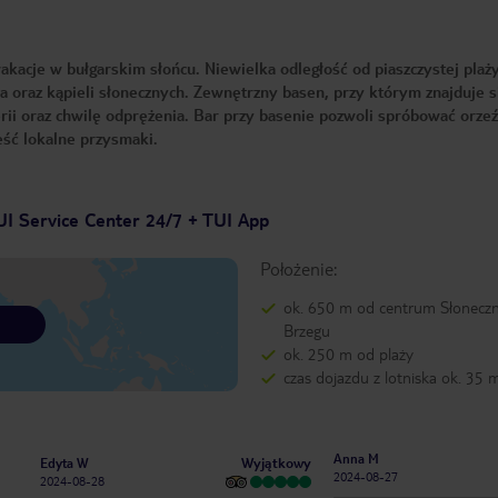
kacje w bułgarskim słońcu. Niewielka odległość od piaszczystej plaż
 oraz kąpieli słonecznych. Zewnętrzny basen, przy którym znajduje s
rii oraz chwilę odprężenia. Bar przy basenie pozwoli spróbować orze
jeść lokalne przysmaki.
UI Service Center 24/7 + TUI App
Położenie:
ok. 650 m od centrum Słonecz
Brzegu
ok. 250 m od plaży
czas dojazdu z lotniska ok. 35 
Anna M
Wyjątkowy
Edyta W
2024-08-27
2024-08-28