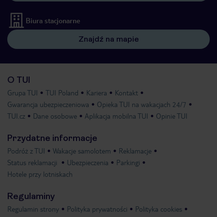
Biura stacjonarne
Znajdź na mapie
O TUI
Grupa TUI
TUI Poland
Kariera
Kontakt
Gwarancja ubezpieczeniowa
Opieka TUI na wakacjach 24/7
TUI.cz
Dane osobowe
Aplikacja mobilna TUI
Opinie TUI
Przydatne informacje
Podróż z TUI
Wakacje samolotem
Reklamacje
Status reklamacji
Ubezpieczenia
Parkingi
Hotele przy lotniskach
Regulaminy
Regulamin strony
Polityka prywatności
Polityka cookies