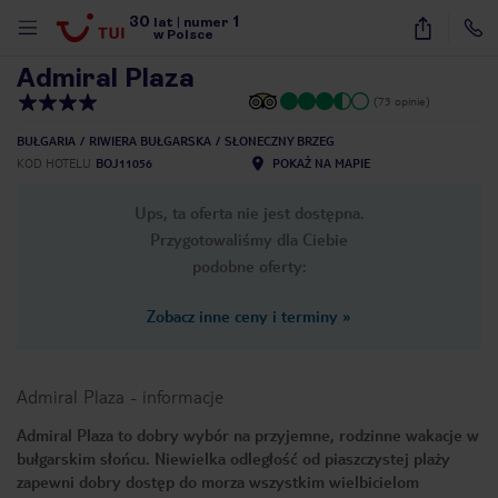
30
1
1
/
29
lat
|
numer
w Polsce
Admiral Plaza
(73 opinie)
BUŁGARIA
RIWIERA BUŁGARSKA
SŁONECZNY BRZEG
KOD HOTELU
BOJ11056
POKAŻ NA MAPIE
Ups, ta oferta nie jest dostępna.
Przygotowaliśmy dla Ciebie
podobne oferty:
Zobacz inne ceny i terminy
»
Admiral Plaza
-
informacje
Admiral Plaza to dobry wybór na przyjemne, rodzinne wakacje w
bułgarskim słońcu. Niewielka odległość od piaszczystej plaży
nute
zapewni dobry dostęp do morza wszystkim wielbicielom