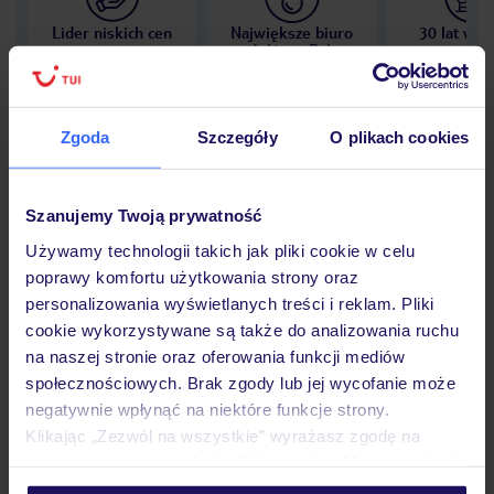
Lider niskich cen
Największe biuro
30 lat w P
podróży w Polsce
Zgoda
Szczegóły
O plikach cookies
Hotel
Szanujemy Twoją prywatność
Używamy technologii takich jak pliki cookie w celu
Opinie
poprawy komfortu użytkowania strony oraz
personalizowania wyświetlanych treści i reklam. Pliki
cookie wykorzystywane są także do analizowania ruchu
Pokoje
na naszej stronie oraz oferowania funkcji mediów
społecznościowych. Brak zgody lub jej wycofanie może
negatywnie wpłynąć na niektóre funkcje strony.
Klikając „Zezwól na wszystkie” wyrażasz zgodę na
Wyżywienie
umieszczenie wszystkich plików cookie. Możesz jednak
personalizować swój wybór wchodząc w zakładkę