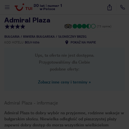
30
1
1
/
29
lat
|
numer
w Polsce
Admiral Plaza
(73 opinie)
BUŁGARIA
RIWIERA BUŁGARSKA
SŁONECZNY BRZEG
KOD HOTELU
BOJ11056
POKAŻ NA MAPIE
Ups, ta oferta nie jest dostępna.
Przygotowaliśmy dla Ciebie
podobne oferty:
Zobacz inne ceny i terminy
»
Admiral Plaza
-
informacje
Admiral Plaza to dobry wybór na przyjemne, rodzinne wakacje w
bułgarskim słońcu. Niewielka odległość od piaszczystej plaży
nute
zapewni dobry dostęp do morza wszystkim wielbicielom