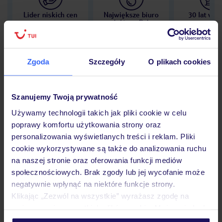
Lider niskich cen
Największe biuro
30 lat w P
podróży w Polsce
Zgoda
Szczegóły
O plikach cookies
Hotel
Szanujemy Twoją prywatność
Używamy technologii takich jak pliki cookie w celu
Opinie
poprawy komfortu użytkowania strony oraz
personalizowania wyświetlanych treści i reklam. Pliki
cookie wykorzystywane są także do analizowania ruchu
Pokoje
na naszej stronie oraz oferowania funkcji mediów
społecznościowych. Brak zgody lub jej wycofanie może
negatywnie wpłynąć na niektóre funkcje strony.
Klikając „Zezwól na wszystkie” wyrażasz zgodę na
Wyżywienie
umieszczenie wszystkich plików cookie. Możesz jednak
personalizować swój wybór wchodząc w zakładkę