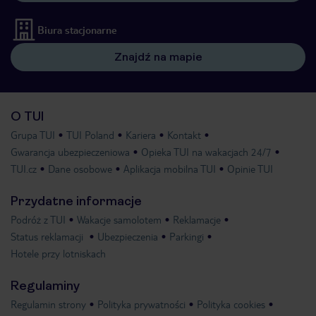
Biura stacjonarne
Znajdź na mapie
O TUI
Grupa TUI
TUI Poland
Kariera
Kontakt
Gwarancja ubezpieczeniowa
Opieka TUI na wakacjach 24/7
TUI.cz
Dane osobowe
Aplikacja mobilna TUI
Opinie TUI
Przydatne informacje
Podróż z TUI
Wakacje samolotem
Reklamacje
Status reklamacji
Ubezpieczenia
Parkingi
Hotele przy lotniskach
Regulaminy
Regulamin strony
Polityka prywatności
Polityka cookies