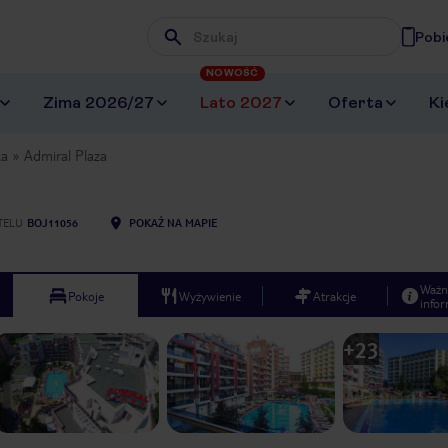
Pobi
Wpisz frazę, której szukasz
NOWOŚĆ
Zima 2026/27
Lato 2027
Oferta
Ki
ka
Admiral Plaza
TELU
BOJ11056
POKAŻ NA MAPIE
Ważn
Pokoje
Wyżywienie
Atrakcje
infor
+
23