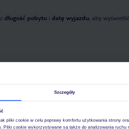
z
długość pobytu
i
datę wyjazdu
, aby wyświetlić
 2026
do
30 października 2026
Dlaczego warto wybrać TUI?
Szczegóły
ść
óży
Tylko u nas opieka na
10
jak pliki cookie w celu poprawy komfortu użytkowania strony or
30 lat w Polsce
wakacjach 24/7
m. Pliki cookie wykorzystywane są także do analizowania ruchu 