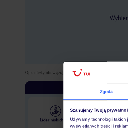
Wybier
Opis oferty obowiązuje dla wyjazdów w terminie
od
1 maja
Zgoda
Szanujemy Twoją prywatno
Największe biuro podr
Używamy technologii takich 
Lider niskich cen
w Polsce
wyświetlanych treści i rekla