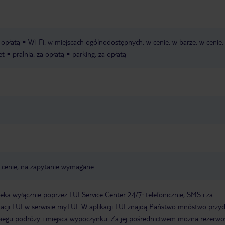
a opłatą
Wi-Fi: w miejscach ogólnodostępnych: w cenie, w barze: w cenie,
et
pralnia: za opłatą
parking: za opłatą
 w cenie, na zapytanie wymagane
a wyłącznie poprzez TUI Service Center 24/7: telefonicznie, SMS i za
acji TUI w serwisie myTUI. W aplikacji TUI znajdą Państwo mnóstwo przy
biegu podróży i miejsca wypoczynku. Za jej pośrednictwem można rezerw