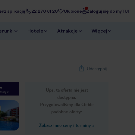
erz aplikację
22 270 31 20
Ulubione
Zaloguj się do myTUI
erunki
Hotele
Atrakcje
Więcej
Udostępnij
e
Ups, ta oferta nie jest
macje
1
/
29
dostępna.
Next slide
Przygotowaliśmy dla Ciebie
podobne oferty:
Zobacz inne ceny i terminy
»