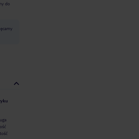
śmy do
chęcamy
zyku
uga
ość
tość