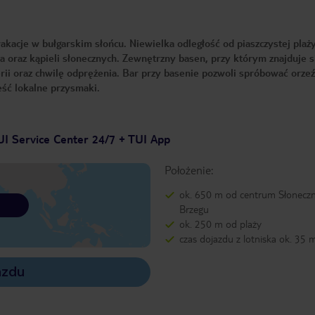
kacje w bułgarskim słońcu. Niewielka odległość od piaszczystej plaż
 oraz kąpieli słonecznych. Zewnętrzny basen, przy którym znajduje s
rii oraz chwilę odprężenia. Bar przy basenie pozwoli spróbować orze
jeść lokalne przysmaki.
UI Service Center 24/7 + TUI App
Położenie:
ok. 650 m od centrum Słonecz
Brzegu
ok. 250 m od plaży
czas dojazdu z lotniska ok. 35 
azdu