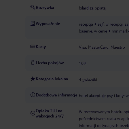
Rozrywka
bilard za opłatą
Wyposażenie
recepcja
sejf: w recepcji, z
basenie: w cenie
minimark
Karty
Visa, MasterCard, Maestro
Liczba pokojów
109
Kategoria lokalna
4 gwiazdki
Dodatkowe informacje
hotel akceptuje psy i koty:
Opieka TUI na
W rezerwowanym hotelu opiek
wakacjach 24/7
pośrednictwem czatu w aplik
informacji dotyczących prze