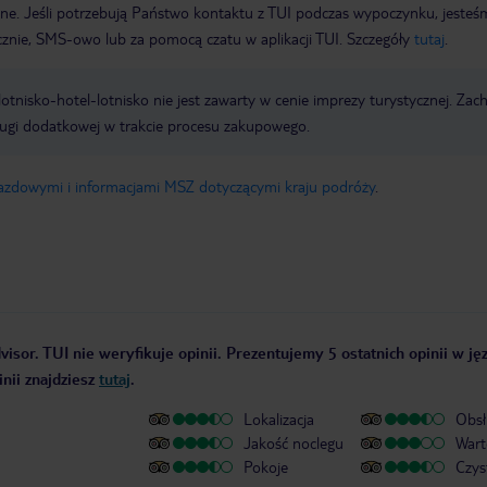
wne. Jeśli potrzebują Państwo kontaktu z TUI podczas wypoczynku, jeste
icznie, SMS-owo lub za pomocą czatu w aplikacji TUI. Szczegóły
tutaj
.
e lotnisko-hotel-lotnisko nie jest zawarty w cenie imprezy turystycznej. Za
ługi dodatkowej w trakcie procesu zakupowego.
jazdowymi i informacjami MSZ dotyczącymi kraju podróży
.
isor. TUI nie weryfikuje opinii. Prezentujemy 5 ostatnich opinii w ję
nii znajdziesz
tutaj
.
Lokalizacja
Obsł
Jakość noclegu
Wart
Pokoje
Czys