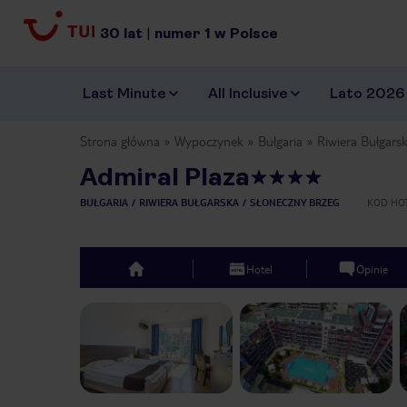
30
lat
|
numer
1
w Polsce
Last Minute
All Inclusive
Lato 2026
Strona główna
Wypoczynek
Bułgaria
Riwiera Bułgars
Admiral Plaza
BUŁGARIA
RIWIERA BUŁGARSKA
SŁONECZNY BRZEG
KOD HO
Hotel
Opinie
top
Previous slide