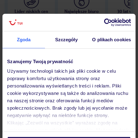
Lider niskich cen
Największe biuro
30 lat w P
podróży w Polsce
Zgoda
Szczegóły
O plikach cookies
Hotel
Szanujemy Twoją prywatność
Używamy technologii takich jak pliki cookie w celu
poprawy komfortu użytkowania strony oraz
Opinie
personalizowania wyświetlanych treści i reklam. Pliki
cookie wykorzystywane są także do analizowania ruchu
na naszej stronie oraz oferowania funkcji mediów
Pokoje
społecznościowych. Brak zgody lub jej wycofanie może
negatywnie wpłynąć na niektóre funkcje strony.
Klikając „Zezwól na wszystkie” wyrażasz zgodę na
Wyżywienie
umieszczenie wszystkich plików cookie. Możesz jednak
personalizować swój wybór wchodząc w zakładkę