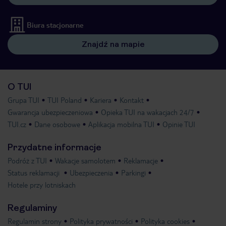
Biura stacjonarne
Znajdź na mapie
O TUI
Grupa TUI
TUI Poland
Kariera
Kontakt
Gwarancja ubezpieczeniowa
Opieka TUI na wakacjach 24/7
TUI.cz
Dane osobowe
Aplikacja mobilna TUI
Opinie TUI
Przydatne informacje
Podróż z TUI
Wakacje samolotem
Reklamacje
Status reklamacji
Ubezpieczenia
Parkingi
Hotele przy lotniskach
Regulaminy
Regulamin strony
Polityka prywatności
Polityka cookies