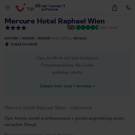
30
1
1
/
24
lat
|
numer
w Polsce
Mercure Hotel Raphael Wien
(641 opinii)
AUSTRIA
WIEDEŃ
WIEDEŃ
KOD HOTELU
VIE10045
POKAŻ NA MAPIE
Ups, ta oferta nie jest dostępna.
Przygotowaliśmy dla Ciebie
podobne oferty:
Zobacz inne ceny i terminy
»
Mercure Hotel Raphael Wien
-
informacje
Opis hotelu został przetłumaczony z języka angielskiego przez
narzędzie DeepL
nute
Najpopularniejsze udogodnienia: