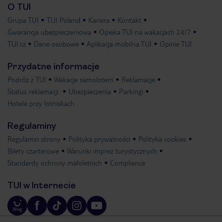
O TUI
Grupa TUI
TUI Poland
Kariera
Kontakt
Gwarancja ubezpieczeniowa
Opieka TUI na wakacjach 24/7
TUI.cz
Dane osobowe
Aplikacja mobilna TUI
Opinie TUI
Przydatne informacje
Podróż z TUI
Wakacje samolotem
Reklamacje
Status reklamacji
Ubezpieczenia
Parkingi
Hotele przy lotniskach
Regulaminy
Regulamin strony
Polityka prywatności
Polityka cookies
Bilety czarterowe
Warunki imprez turystycznych
Standardy ochrony małoletnich
Compliance
TUI w Internecie