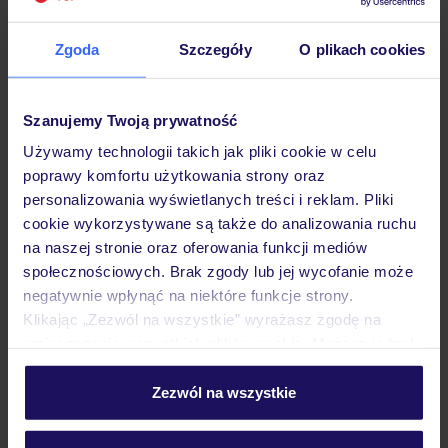
Hotel
Zgoda
Szczegóły
O plikach cookies
Opinie
Szanujemy Twoją prywatność
Używamy technologii takich jak pliki cookie w celu
Pokoje
poprawy komfortu użytkowania strony oraz
personalizowania wyświetlanych treści i reklam. Pliki
cookie wykorzystywane są także do analizowania ruchu
Wyżywienie
na naszej stronie oraz oferowania funkcji mediów
społecznościowych. Brak zgody lub jej wycofanie może
negatywnie wpłynąć na niektóre funkcje strony.
Atrakcje
Klikając „Zezwól na wszystkie” wyrażasz zgodę na
umieszczenie wszystkich plików cookie. Możesz jednak
personalizować swój wybór wchodząc w zakładkę
„Szczegóły”
Zezwól na wszystkie
Ważne informacje
Szczegółowe informacje o plikach cookie znajdziesz
w
polityce plików cookies
oraz
polityce prywatności
.