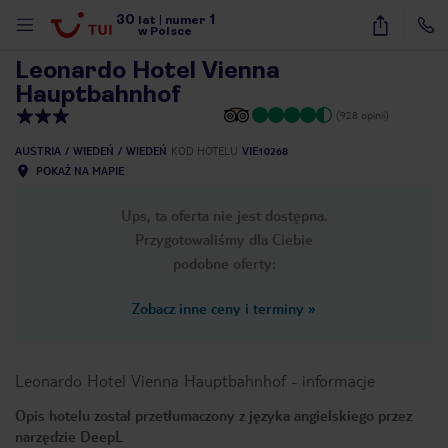
30
1
1
/
31
lat
|
numer
w Polsce
Leonardo Hotel Vienna
Hauptbahnhof
(928 opinii)
AUSTRIA
WIEDEŃ
WIEDEŃ
KOD HOTELU
VIE10268
POKAŻ NA MAPIE
Ups, ta oferta nie jest dostępna.
Przygotowaliśmy dla Ciebie
podobne oferty:
Zobacz inne ceny i terminy
»
Leonardo Hotel Vienna Hauptbahnhof
-
informacje
Opis hotelu został przetłumaczony z języka angielskiego przez
nute
narzędzie DeepL