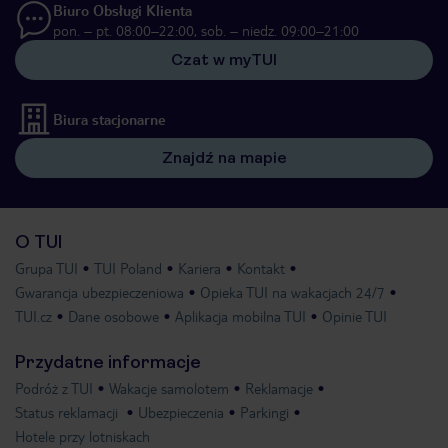
Biuro Obsługi Klienta
pon. – pt. 08:00–22:00, sob. – niedz. 09:00–21:00
Czat w myTUI
Biura stacjonarne
Znajdź na mapie
O TUI
Grupa TUI
TUI Poland
Kariera
Kontakt
Gwarancja ubezpieczeniowa
Opieka TUI na wakacjach 24/7
TUI.cz
Dane osobowe
Aplikacja mobilna TUI
Opinie TUI
Przydatne informacje
Podróż z TUI
Wakacje samolotem
Reklamacje
Status reklamacji
Ubezpieczenia
Parkingi
Hotele przy lotniskach