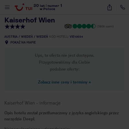
30
1
1
/
59
lat
|
numer
w Polsce
Kaiserhof Wien
(3806 opinii)
AUSTRIA
WIEDEŃ
WIEDEŃ
KOD HOTELU
VIE10034
POKAŻ NA MAPIE
Ups, ta oferta nie jest dostępna.
Przygotowaliśmy dla Ciebie
podobne oferty:
Zobacz inne ceny i terminy
»
Kaiserhof Wien
-
informacje
Opis hotelu został przetłumaczony z języka angielskiego przez
narzędzie DeepL
nute
Najpopularniejsze udogodnienia: