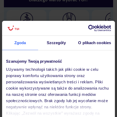
Lider niskich cen
Największe biuro
30 lat w P
podróży w Polsce
Zgoda
Szczegóły
O plikach cookies
Szanujemy Twoją prywatność
Hotel
Używamy technologii takich jak pliki cookie w celu
poprawy komfortu użytkowania strony oraz
personalizowania wyświetlanych treści i reklam. Pliki
Opinie
cookie wykorzystywane są także do analizowania ruchu
na naszej stronie oraz oferowania funkcji mediów
społecznościowych. Brak zgody lub jej wycofanie może
Pokoje
negatywnie wpłynąć na niektóre funkcje strony.
Klikając „Zezwól na wszystkie” wyrażasz zgodę na