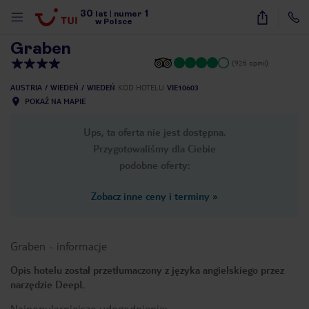
30
1
1
/
22
lat
|
numer
w Polsce
Graben
(926 opinii)
AUSTRIA
WIEDEŃ
WIEDEŃ
KOD HOTELU
VIE10603
POKAŻ NA MAPIE
Ups, ta oferta nie jest dostępna.
Przygotowaliśmy dla Ciebie
podobne oferty:
Zobacz inne ceny i terminy
»
Graben
-
informacje
Opis hotelu został przetłumaczony z języka angielskiego przez
narzędzie DeepL
nute
Najpopularniejsze udogodnienia: