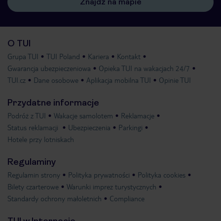
Znajdź na mapie
O TUI
Grupa TUI
TUI Poland
Kariera
Kontakt
Gwarancja ubezpieczeniowa
Opieka TUI na wakacjach 24/7
TUI.cz
Dane osobowe
Aplikacja mobilna TUI
Opinie TUI
Przydatne informacje
Podróż z TUI
Wakacje samolotem
Reklamacje
Status reklamacji
Ubezpieczenia
Parkingi
Hotele przy lotniskach
Regulaminy
Regulamin strony
Polityka prywatności
Polityka cookies
Bilety czarterowe
Warunki imprez turystycznych
Standardy ochrony małoletnich
Compliance