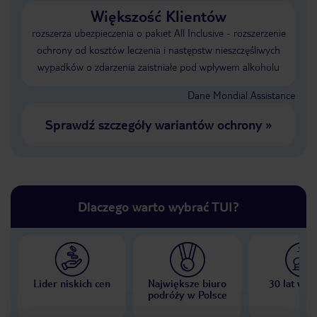
Większość Klientów
rozszerza ubezpieczenia o pakiet All Inclusive - rozszerzenie
ochrony od kosztów leczenia i następstw nieszczęśliwych
wypadków o zdarzenia zaistniałe pod wpływem alkoholu
Dane Mondial Assistance
Sprawdź szczegóły wariantów ochrony
»
Dlaczego warto wybrać TUI?
Lider niskich cen
Największe biuro
30 lat w P
podróży w Polsce