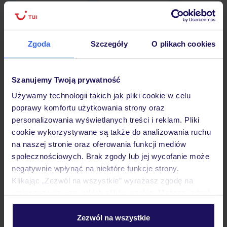
Zgoda
Szczegóły
O plikach cookies
Hotel
Szanujemy Twoją prywatność
Opinie
Używamy technologii takich jak pliki cookie w celu
poprawy komfortu użytkowania strony oraz
personalizowania wyświetlanych treści i reklam. Pliki
Pokoje
cookie wykorzystywane są także do analizowania ruchu
na naszej stronie oraz oferowania funkcji mediów
społecznościowych. Brak zgody lub jej wycofanie może
Wyżywienie
negatywnie wpłynąć na niektóre funkcje strony.
Klikając „Zezwól na wszystkie” wyrażasz zgodę na
umieszczenie wszystkich plików cookie. Możesz jednak
Atrakcje
personalizować swój wybór wchodząc w zakładkę
„Szczegóły”
Zezwól na wszystkie