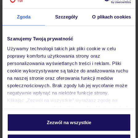
Hotel
Zgoda
Szczegóły
O plikach cookies
Opinie
Szanujemy Twoją prywatność
Używamy technologii takich jak pliki cookie w celu
poprawy komfortu użytkowania strony oraz
Pokoje
personalizowania wyświetlanych treści i reklam. Pliki
cookie wykorzystywane są także do analizowania ruchu
na naszej stronie oraz oferowania funkcji mediów
Wyżywienie
społecznościowych. Brak zgody lub jej wycofanie może
negatywnie wpłynąć na niektóre funkcje strony.
Klikając „Zezwól na wszystkie” wyrażasz zgodę na
Atrakcje
umieszczenie wszystkich plików cookie. Możesz jednak
personalizować swój wybór wchodząc w zakładkę
„Szczegóły”
Zezwól na wszystkie
Ważne informacje
Szczegółowe informacje o plikach cookie znajdziesz
w
polityce plików cookies
oraz
polityce prywatności
.