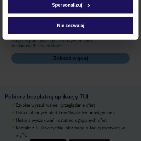
Spersonalizuj
Często zadawane pytania
Jak zmienić uczestników/osobę zgłaszającą?
Nie zezwalaj
Czy w Hotelu będzie przedstawiciel TUI?
Na jakiej podstawie i gdzie otrzymam karty
pokładowe/bilety lotnicze?
Zobacz więcej
Pobierz bezpłatną aplikację TUI
Szybkie wyszukiwanie i przeglądanie ofert
Lista ulubionych ofert i możliwość ich udostępniania
Historia wyszukiwań i ostatnio oglądanych ofert
Kontakt z TUI i wszystkie informacje o Twojej rezerwacji w
myTUI