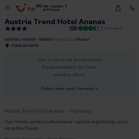
30
1
1
/
40
lat
|
numer
w Polsce
Austria Trend Hotel Ananas
(2247 opinii)
AUSTRIA
WIEDEŃ
WIEDEŃ
KOD HOTELU
VIE10627
POKAŻ NA MAPIE
Ups, ta oferta nie jest dostępna.
Przygotowaliśmy dla Ciebie
podobne oferty:
Zobacz inne ceny i terminy
»
Austria Trend Hotel Ananas
-
informacje
Opis hotelu został przetłumaczony z języka angielskiego przez
narzędzie DeepL
nute
Najpopularniejsze udogodnienia: