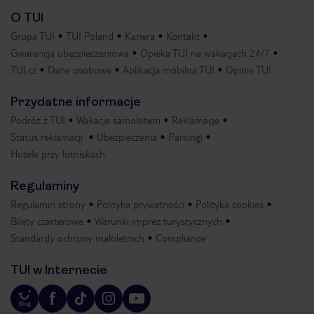
O TUI
Grupa TUI
TUI Poland
Kariera
Kontakt
Gwarancja ubezpieczeniowa
Opieka TUI na wakacjach 24/7
TUI.cz
Dane osobowe
Aplikacja mobilna TUI
Opinie TUI
Przydatne informacje
Podróż z TUI
Wakacje samolotem
Reklamacje
Status reklamacji
Ubezpieczenia
Parkingi
Hotele przy lotniskach
Regulaminy
Regulamin strony
Polityka prywatności
Polityka cookies
Bilety czarterowe
Warunki imprez turystycznych
Standardy ochrony małoletnich
Compliance
TUI w Internecie