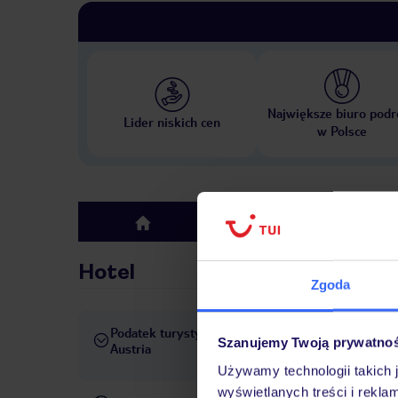
Największe biuro podr
Lider niskich cen
w Polsce
Hotel
top
Hotel
Zgoda
Podatek turystyczny
Obowiązuje podatek turystyc
Szanujemy Twoją prywatno
Austria
wynosi od 2 do 4 EUR/os/dz
Używamy technologii takich 
wyświetlanych treści i rekla