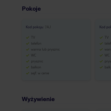
Pokoje
Kod pokoju
:
7AJ
Kod po
TV
TV
telefon
tele
wanna lub prysznic
wann
WC
WC
prysznic
prys
balkon
bal
sejf: w cenie
Wyżywienie