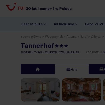
30
lat
|
numer
1
w Polsce
Last Minute
All Inclusive
Lato 2026
Strona główna
Wypoczynek
Austria
Tyrol
Zillertal
Tannerhof
AUSTRIA
TYROL
ZILLERTAL
ZELL AM ZILLER
KOD HOTELU
I
Hotel
top
Previous slide