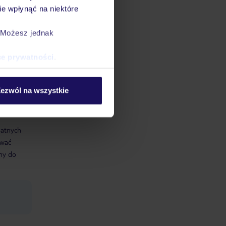
e wpłynąć na niektóre
. Możesz jednak
ce prywatności
.
ezwól na wszystkie
datnych
ować
śmy do