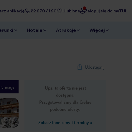
erz aplikację
22 270 31 20
Ulubione
Zaloguj się do myTUI
erunki
Hotele
Atrakcje
Więcej
Udostępnij
nformacje
Ups, ta oferta nie jest
1
/
10
dostępna.
Next slide
Przygotowaliśmy dla Ciebie
podobne oferty:
Zobacz inne ceny i terminy
»