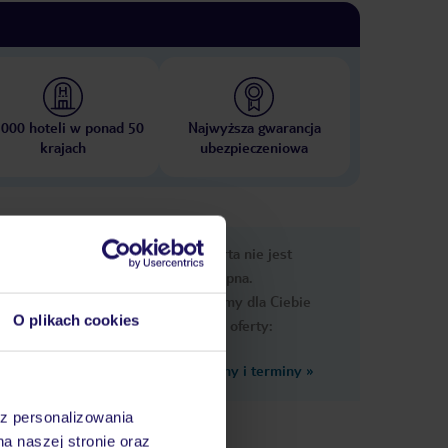
 000 hoteli w ponad 50
Najwyższa gwarancja
krajach
ubezpieczeniowa
nformacje
Ups, ta oferta nie jest
dostępna.
Przygotowaliśmy dla Ciebie
O plikach cookies
podobne oferty:
Zobacz inne ceny i terminy
»
y
az personalizowania
na naszej stronie oraz