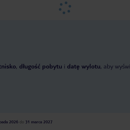
tnisko
,
długość pobytu
i
datę wylotu
, aby wyświe
opada 2026
do
31 marca 2027