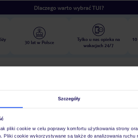
Dlaczego warto wybrać TUI?
óży
Tylko u nas opieka na
10
30 lat w Polsce
wakacjach 24/7
Pokoje
Wyżywienie
Atrakcje
Ważne i
Szczegóły
zny, który należy opłacić bezpośrednio w recepcji hotelu. Wysokość opłat
ść
ień.
jak pliki cookie w celu poprawy komfortu użytkowania strony or
m. Pliki cookie wykorzystywane są także do analizowania ruchu 