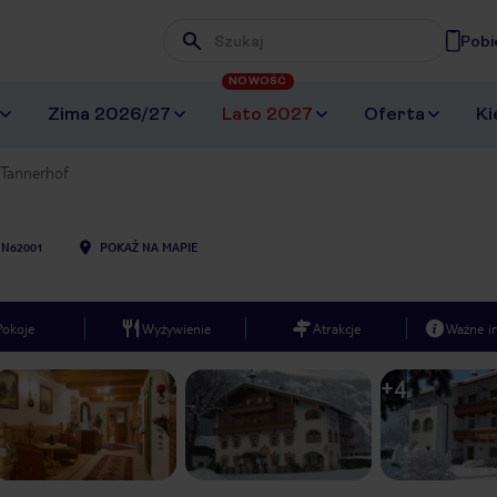
Pobi
Wpisz frazę, której szukasz
NOWOŚĆ
Zima 2026/27
Lato 2027
Oferta
Ki
Tannerhof
NN62001
POKAŻ NA MAPIE
Pokoje
Wyżywienie
Atrakcje
Ważne i
+
4