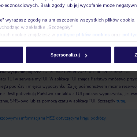
połecznościowych. Brak zgody lub jej wycofanie może negatywni
ie” wyrażasz zgodę na umieszczenie wszystkich plików cookie
wchodząc w zakładkę „Szczegóły”
ikach cookie znajdziesz w
polityce plików cookies
oraz
polity
 zależności od dostępności), niestrzeżony: za opłatą
Spersonalizuj
Z
a wyłącznie poprzez TUI Service Center 24/7: telefonicznie, SMS i za
acji TUI w serwisie myTUI. W aplikacji TUI znajdą Państwo mnóstwo przy
biegu podróży i miejsca wypoczynku. Za jej pośrednictwem można rezerw
wne. Jeśli potrzebują Państwo kontaktu z TUI podczas wypoczynku, jeste
icznie, SMS-owo lub za pomocą czatu w aplikacji TUI. Szczegóły
tutaj
.
jazdowymi i informacjami MSZ dotyczącymi kraju podróży
.