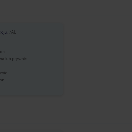
koju
:
7AL
fon
a lub prysznic
znic
kon