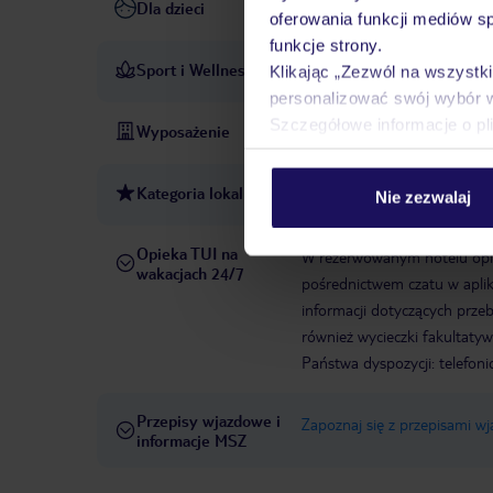
Dla dzieci
plac zabaw dla dzieci
oferowania funkcji mediów s
funkcje strony.
Sport i Wellness
spa
sauna
Klikając „Zezwól na wszystk
PŁATNE
personalizować swój wybór 
Szczegółowe informacje o pl
Wyposażenie
Taras słoneczny
Parking (w
Kategoria lokalna
3 gwiazdki
Nie zezwalaj
Opieka TUI na
W rezerwowanym hotelu opiek
wakacjach 24/7
pośrednictwem czatu w aplik
informacji dotyczących prze
również wycieczki fakultaty
Państwa dyspozycji: telefon
Przepisy wjazdowe i
Zapoznaj się z przepisami w
informacje MSZ