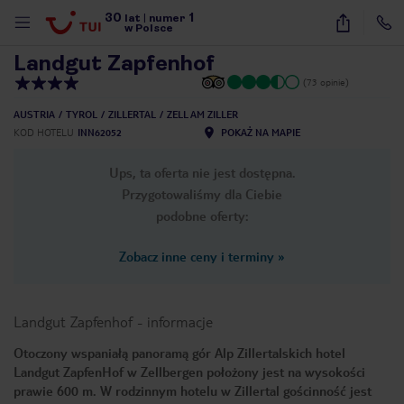
30
1
1
/
12
lat
|
numer
w Polsce
Landgut Zapfenhof
(73 opinie)
AUSTRIA
TYROL
ZILLERTAL
ZELL AM ZILLER
KOD HOTELU
INN62052
POKAŻ NA MAPIE
Ups, ta oferta nie jest dostępna.
Przygotowaliśmy dla Ciebie
podobne oferty:
Zobacz inne ceny i terminy
»
Landgut Zapfenhof
-
informacje
Otoczony wspaniałą panoramą gór Alp Zillertalskich hotel
Landgut ZapfenHof w Zellbergen położony jest na wysokości
nute
prawie 600 m. W rodzinnym hotelu w Zillertal gościnność jest