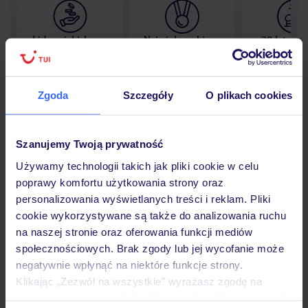
Lider niskich cen
Największe biuro
30 lat w P
podróży w Polsce
Zgoda
Szczegóły
O plikach cookies
Hotel
Szanujemy Twoją prywatność
Używamy technologii takich jak pliki cookie w celu
poprawy komfortu użytkowania strony oraz
Pokoje
personalizowania wyświetlanych treści i reklam. Pliki
cookie wykorzystywane są także do analizowania ruchu
na naszej stronie oraz oferowania funkcji mediów
Wyżywienie
społecznościowych. Brak zgody lub jej wycofanie może
negatywnie wpłynąć na niektóre funkcje strony.
Klikając „Zezwól na wszystkie” wyrażasz zgodę na
Atrakcje
umieszczenie wszystkich plików cookie. Możesz jednak