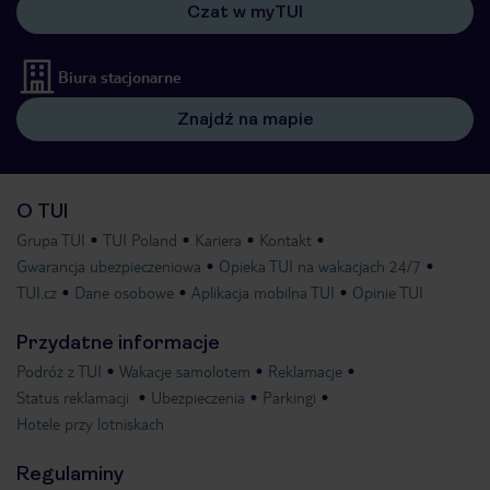
Czat w myTUI
Biura stacjonarne
Znajdź na mapie
O TUI
Grupa TUI
TUI Poland
Kariera
Kontakt
Gwarancja ubezpieczeniowa
Opieka TUI na wakacjach 24/7
TUI.cz
Dane osobowe
Aplikacja mobilna TUI
Opinie TUI
Przydatne informacje
Podróż z TUI
Wakacje samolotem
Reklamacje
Status reklamacji
Ubezpieczenia
Parkingi
Hotele przy lotniskach
Regulaminy