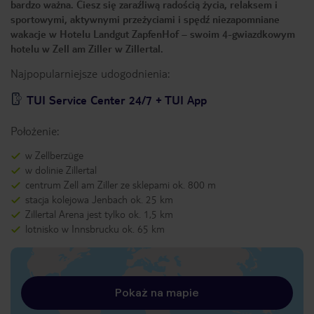
bardzo ważna. Ciesz się zaraźliwą radością życia, relaksem i
sportowymi, aktywnymi przeżyciami i spędź niezapomniane
wakacje w Hotelu Landgut ZapfenHof – swoim 4-gwiazdkowym
hotelu w Zell am Ziller w Zillertal.
Najpopularniejsze udogodnienia:
TUI Service Center 24/7 + TUI App
Położenie:
w Zellberzüge
w dolinie Zillertal
centrum Zell am Ziller ze sklepami ok. 800 m
stacja kolejowa Jenbach ok. 25 km
Zillertal Arena jest tylko ok. 1,5 km
lotnisko w Innsbrucku ok. 65 km
Pokaż na mapie